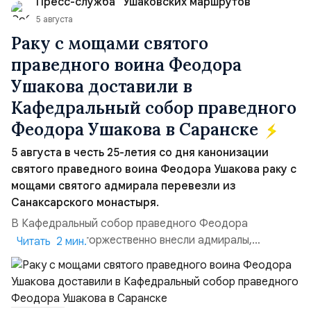
Пресс-служба "Ушаковских маршрутов"
Ираном...
5 августа
Раку с мощами святого
праведного воина Феодора
Ушакова доставили в
Кафедральный собор праведного
Феодора Ушакова в Саранске
5 августа в честь 25-летия со дня канонизации
святого праведного воина Феодора Ушакова раку с
мощами святого адмирала перевезли из
Санаксарского монастыря.
В Кафедральный собор праведного Феодора
Ушакова раку торжественно внесли адмиралы,
Читать 2 мин.
участвовавшие в канонизации святого праведного
воина Феодора Ушакова 25 лет назад:Адмирал
Владимир Прокофьевич Валуев, командующий
Балтийским флотом ВМФ России (2001–2006