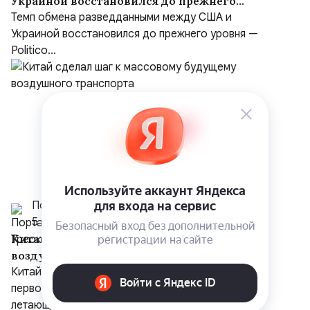
Украиной восстановился до прежнего
уровня
Темп обмена разведданными между США и
Украиной восстановился до прежнего уровня —
Politico...
Портал Треоко
5 августа
Китай сделал шаг к массовому будущему
воздушного транспорта
Китайская компания XPeng объявила о запуске
первого в мире серийного производства
летающих...