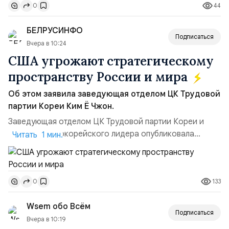
44
0
удары вглубь российской территории и укрепило её
позиции.Сотрудничество со стороны США стало
БЕЛРУСИНФО
ключом к позитивному пов...
Подписаться
Вчера в 10:24
США угрожают стратегическому
пространству России и мира
Об этом заявила заведующая отделом ЦК Трудовой
партии Кореи Ким Ё Чжон.
Заведующая отделом ЦК Трудовой партии Кореи и
сестра северокорейского лидера опубликовала
Читать 1 мин.
заявление для прессы в ответ на проведение Токио
совместных с флотом США запусков крылатых ракет
Томагавк.«Япония отбросила обманчивую видимость
133
0
„исключительно оборонительной страны“ и выносит
вопрос о собственном ядерном вооружении на
Wsem обо Всём
всеобщее обозрение, одновреме...
Подписаться
Вчера в 10:19