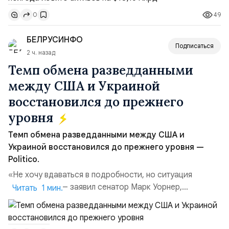
Всего зафиксировано 15 национализационных
49
0
транзакций, которые обеспечили 42,2% денежного
объёма всего российского рынка слияний и
БЕЛРУСИНФО
поглощений. Крупнейшей ...
Подписаться
2 ч. назад
Темп обмена разведданными
между США и Украиной
восстановился до прежнего
уровня
Темп обмена разведданными между США и
Украиной восстановился до прежнего уровня —
Politico.
«Не хочу вдаваться в подробности, но ситуация
улучшилась», — заявил сенатор Марк Уорнер,
Читать 1 мин.
высокопоставленный член комитета по разведке,
добавив, что использование Украиной беспилотников и
ракет большой дальности позволило ей наносить