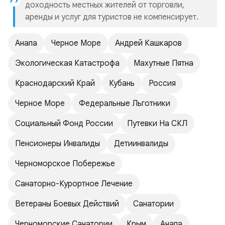
доходность местных жителей от торговли,
аренды и услуг для туристов не компенсирует.
Анапа
Черное Море
Андрей Кашкаров
Экологическая Катастрофа
Махутные Пятна
Краснодарский Край
Кубань
Россия
Черное Море
Федеральные Льготники
Социальный Фонд России
Путевки На СКЛ
Пенсионеры Инвалиды
Детиинвалиды
Черноморское Побережье
Санаторно-Курортное Лечение
Ветераны Боевых Действий
Санатории
Черноморские Санатории
Крым
Анапа