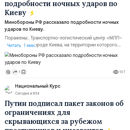
подробности ночных ударов по
Киеву
Минобороны РФ рассказало подробности ночных
ударов по Киеву.
Поражены:. Транспортно-логистический центр «МЛП–
Чайка» в пригороде Киева, на территории которого
Читать 1 мин.
осуществлялось хранение, сборка а также запуск с
прилегающего полевого аэродром «Чайка»
дальнобойных БПЛА ВСУ; Складские помещения
107
1
«Транс-Логистик» в Оболонском районе г. Киев,
использовавшиеся для хранения военного
Национальный Курс
имущества ВСУ; Сортировочны...
Сегодня в 8:54
Путин подписал пакет законов об
ограничениях для
скрывающихся за рубежом