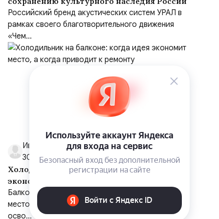
сохранению культурного наследия России
Российский бренд акустических систем УРАЛ в
рамках своего благотворительного движения
«Чем...
Иван Умнов
30 июля
Холодильник на балконе: когда идея
экономит место, а когда приводит к
ремонту
Балкон часто кажется идеальным запасным
местом для холодильника: розетка рядом, кухня
осво...