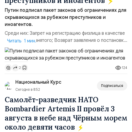
преступников и иноагентов
Путин подписал пакет законов об ограничениях для
скрывающихся за рубежом преступников и
иноагентов.
Среди них: Запрет на регистрацию физлица в качестве
ИП или самозанятого; Возврат заявления о постановке
Читать 1 мин.
недвижимости на кадастровый учет; Ограничение
водительских прав; Запрет регистрации транспортных
средств и на заключение сделок по доверенности;
124
2
Отказ в заключении кредитного договора,
предоставлении государственных и муниципальных
Национальный Курс
услу...
Подписаться
Сегодня в 8:52
Уважаемые друзья, появилась возможность
Самолёт-разведчик НАТО
оформить ежемесячную подписку
на нашу газету
Bombardier Artemis II провёл 3
на почте России! Подписной индекс ПП711.
августа в небе над Чёрным морем
«Национальный Курс», некоммерческий
информационно-аналитический портал, созданный
около девяти часов
на народные средства. Любая Ваша помощь