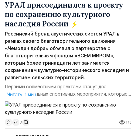
УРАЛ присоединился к проекту
по сохранению культурного
наследия России
Российский бренд акустических систем УРАЛ в
рамках своего благотворительного движения
«Чемодан добра» объявил о партнерстве с
благотворительным фондом «ВСЕМ МИРОМ»,
который более тринадцати лет занимается
сохранением культурно-исторического наследия и
развитием сельских территорий.
Первыми совместными проектами станут два
благотворительных спортивных мероприятия, которые
Читать 1 мин.
пройдут в августе в Ивановской области и объединят
жителей региона, волонтеров и участников со всей
страны. Для УРАЛ это продолжение философии
173
0
бренда, основанной на развитии российского
производства и продвижении русского звука.