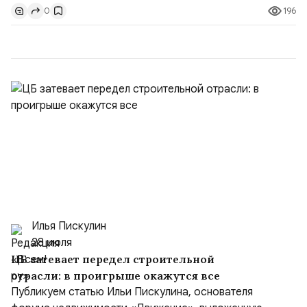
196
0
ожидает от Украины практических шагов, которые
подтвер...
Илья Пискулин
28 июля
ЦБ затевает передел строительной
отрасли: в проигрыше окажутся все
Публикуем статью Ильи Пискулина, основателя