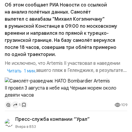
Об этом сообщает РИА Новости со ссылкой
пойдет на развитие данного портала и увеличение
на анализ полётных данных. Самолёт
тиража газеты «Национальный Курс». Вы можете
вылетел с авиабазы "Михаил Когэлничану"
перечислить любую посильную для Вас сумму на
в румынской Констанце в 09:00 по московскому
карту СБЕР:
времени и направился по прямой к турецко-
Карта СБЕР: 5228 6005 5197 1767
грузинской границе. На базу самолёт вернулся
Ваша поддержка важна для нас.
после 18 часов, совершив три облёта примерно
по одной траектории.
Не исключено, что Artemis II участвовал в наведении
дрона, атаковавшего пляж в Геленджике, в результате
Читать 1 мин.
чего погибло 7 человек, включая троих детей. Позже
турецкая газета Cumhuriyet сообщила об атаке
украинских дронов в Чёрном море на ️судно Nadezhda
под флагом Камеруна, перевозившее из турецкого
109
1
порта Самсун в Новороссийск свежие овощи и фрукты.
Ранены...
Пресс-служба компании “Урал”
Вчера в 8:53