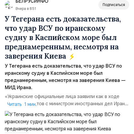
БЕЛРУСИНФО
Компания убеждена, что уважение к с...
Подписаться
Вчера в 8:51
У Тегерана есть доказательства,
что удар ВСУ по иранскому
судну в Каспийском море был
преднамеренным, несмотря на
заверения Киева
У Тегерана есть доказательства, что удар ВСУ по
иранскому судну в Каспийском море был
преднамеренным, несмотря на заверения Киева —
МИД Ирана.
«Украинские официальные лица заявили как в ходе
прямых контактов с министром иностранных дел Ирана,
Читать 1 мин.
так и в сообщениях, направленных Ирану, что эта атака
не была преднамеренной», — заявил официальный
представитель МИД Ирана Эсмаил Багаи на пресс-
конференции в Тегеране 3 августа.Иранская сторона