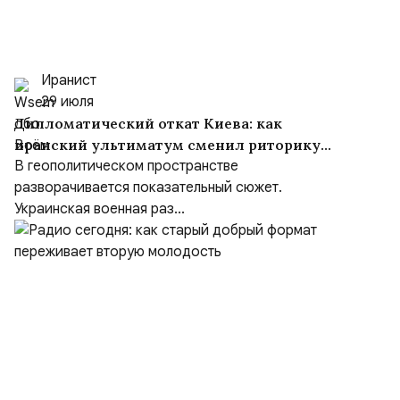
Иранист
29 июля
Дипломатический откат Киева: как
иранский ультиматум сменил риторику
Зеленского
В геополитическом пространстве
разворачивается показательный сюжет.
Украинская военная раз...