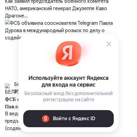
(NSATU), несмотря на обещания передать
Как заявил председатель Военного комитета
функции Европе
НАТО, американский генерал Джузеппе Каво
Драгоне...
Белрусинфо
30 июля
ФСБ объявила сооснователя Telegram
Павла Дурова в международный розыск по
делу о содействии терроризму
В ведомстве сообщили, что Дурову
предъявлено обвинение по ч. 1.1 ст. 205.1 УК РФ
(содейств...