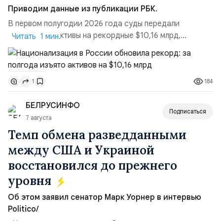
Приводим данные из публикации РБК.
В первом полугодии 2026 года суды передали
государству активы на рекордные $10,16 млрд,
Читать 1 мин.
подсчитали аналитики AK&M. Это в 2,5 раза больше,
чем за аналогичный период 2025 года ($3,95 млрд).
Всего зафиксировано 15 национализационных
184
1
транзакций, которые обеспечили 42,2% денежного
объёма всего российского рынка слияний и
БЕЛРУСИНФО
поглощений. Крупнейшей ...
Подписаться
7 августа
Темп обмена разведданными
между США и Украиной
восстановился до прежнего
уровня
Об этом заявил сенатор Марк Уорнер в интервью
Politico/