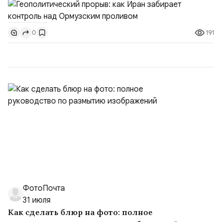
тезисы и последствия этого соглашения:. 1. Новые
доли контроля (75 на 25). Было: Ранее Иран и Оман
191
0
контролировали пролив на паритетных началах —
50/50. Стало: Новое соглашение закрепляет за
Ираном...
ФотоПочта
31 июля
Как сделать блюр на фото: полное