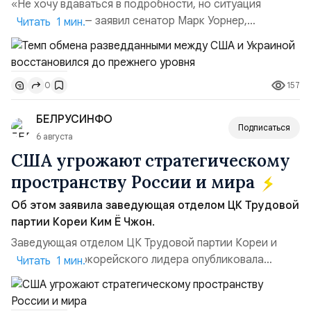
«Не хочу вдаваться в подробности, но ситуация
улучшилась», — заявил сенатор Марк Уорнер,
Читать 1 мин.
высокопоставленный член комитета по разведке,
добавив, что использование Украиной беспилотников и
ракет большой дальности позволило ей наносить
157
0
удары вглубь российской территории и укрепило её
позиции.Сотрудничество со стороны США стало
БЕЛРУСИНФО
ключом к позитивному пов...
Подписаться
6 августа
США угрожают стратегическому
пространству России и мира
Об этом заявила заведующая отделом ЦК Трудовой
партии Кореи Ким Ё Чжон.
Заведующая отделом ЦК Трудовой партии Кореи и
сестра северокорейского лидера опубликовала
Читать 1 мин.
заявление для прессы в ответ на проведение Токио
совместных с флотом США запусков крылатых ракет
Томагавк.«Япония отбросила обманчивую видимость