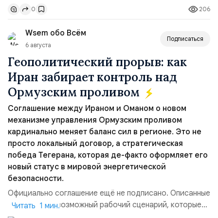
206
0
„исключительно оборонительной страны“ и выносит
вопрос о собственном ядерном вооружении на
Wsem обо Всём
всеобщее обозрение, одновреме...
Подписаться
6 августа
Геополитический прорыв: как
Иран забирает контроль над
Ормузским проливом
Соглашение между Ираном и Оманом о новом
механизме управления Ормузским проливом
кардинально меняет баланс сил в регионе. Это не
просто локальный договор, а стратегическая
победа Тегерана, которая де-факто оформляет его
новый статус в мировой энергетической
безопасности.
Официально соглашение ещё не подписано. Описанные
пункты — это возможный рабочий сценарий, которые
Читать 1 мин.
скорее всего будут реализованы.Разбираем ключевые