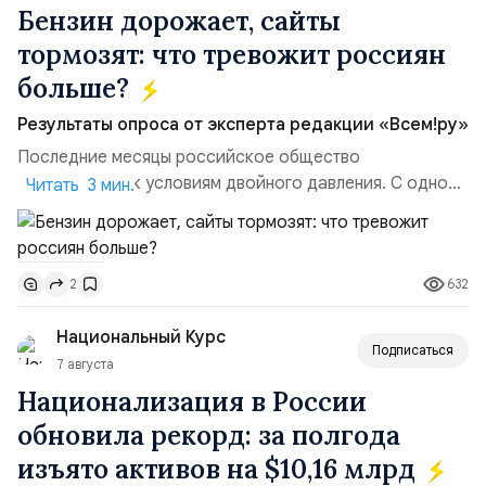
Бензин дорожает, сайты
тормозят: что тревожит россиян
больше?
Результаты опроса от эксперта редакции «Всем!ру»
Последние месяцы российское общество
адаптируется к условиям двойного давления. С одной
Читать 3 мин.
стороны, происходит рост цен на товары первой
необходимости, инфляция и локальные сбои в
поставках бензина. А с другой – технологическая
632
2
турбулентность: перебои в работе интернета,
блокировки сайтов, необходимость осваивать VPN и
Национальный Курс
российские платформы.Что из этого бье...
Подписаться
7 августа
Национализация в России
обновила рекорд: за полгода
изъято активов на $10,16 млрд