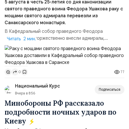
5 августа в честь 25-летия со дня канонизации
святого праведного воина Феодора Ушакова раку с
мощами святого адмирала перевезли из
Санаксарского монастыря.
В Кафедральный собор праведного Феодора
Ушакова раку торжественно внесли адмиралы,
Читать 2 мин.
участвовавшие в канонизации святого праведного
воина Феодора Ушакова 25 лет назад:Адмирал
Владимир Прокофьевич Валуев, командующий
Балтийским флотом ВМФ России (2001–2006
77
0
гг.);Адмирал Владимир Петрович Комоедов,
командующий Черноморским флотом ВМФ России
Национальный Курс
(1998–2002 г...
Подписаться
Вчера в 8:56
Минобороны РФ рассказало
подробности ночных ударов по
Киеву