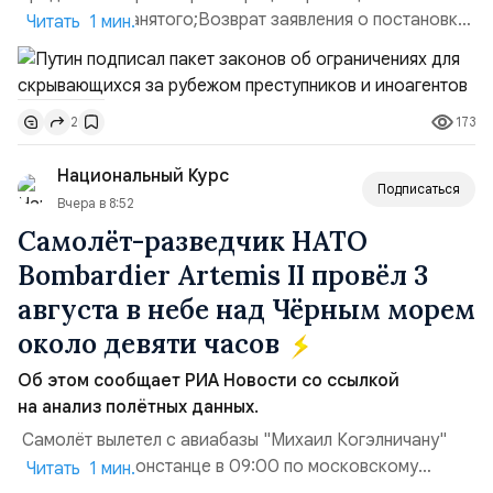
ИП или самозанятого;Возврат заявления о постановке
Читать 1 мин.
недвижимости на кадастровый учет;Ограничение
водительских прав;Запрет регистрации транспортных
средств и на заключение сделок по
173
2
доверенности;Отказ в заключении кредитного
договора, предоставлении государственных и
Национальный Курс
муниципальных услуг онл...
Подписаться
Вчера в 8:52
Самолёт-разведчик НАТО
Bombardier Artemis II провёл 3
августа в небе над Чёрным морем
около девяти часов
Об этом сообщает РИА Новости со ссылкой
на анализ полётных данных.
Самолёт вылетел с авиабазы "Михаил Когэлничану"
в румынской Констанце в 09:00 по московскому
Читать 1 мин.