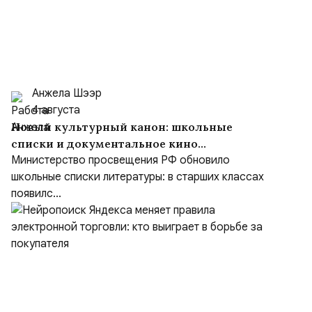
Анжела Шээр
4 августа
Новый культурный канон: школьные
списки и документальное кино
формируют образ героя
Министерство просвещения РФ обновило
школьные списки литературы: в старших классах
появилс...