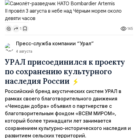
времени и направился по прямой к турецко-грузинской
границе. На базу самолёт вернулся после 18 часов,
совершив три облёта примерно по одной
траектории.Не исключено, что Artemis II участвовал в
145
1
наведени...
Пресс-служба компании “Урал”
4 августа
УРАЛ присоединился к проекту
по сохранению культурного
наследия России
Российский бренд акустических систем УРАЛ в
рамках своего благотворительного движения
«Чемодан добра» объявил о партнерстве с
благотворительным фондом «ВСЕМ МИРОМ»,
который более тринадцати лет занимается
сохранением культурно-исторического наследия и
развитием сельских территорий.