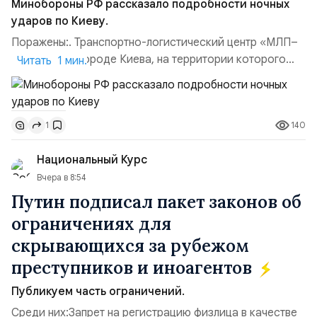
Минобороны РФ рассказало подробности ночных
ударов по Киеву.
Поражены:. Транспортно-логистический центр «МЛП–
Чайка» в пригороде Киева, на территории которого
Читать 1 мин.
осуществлялось хранение, сборка а также запуск с
прилегающего полевого аэродром «Чайка»
дальнобойных БПЛА ВСУ; Складские помещения
140
1
«Транс-Логистик» в Оболонском районе г. Киев,
использовавшиеся для хранения военного
Национальный Курс
имущества ВСУ; Сортировочны...
Вчера в 8:54
Путин подписал пакет законов об
ограничениях для
скрывающихся за рубежом
преступников и иноагентов
Публикуем часть ограничений.
Среди них:Запрет на регистрацию физлица в качестве