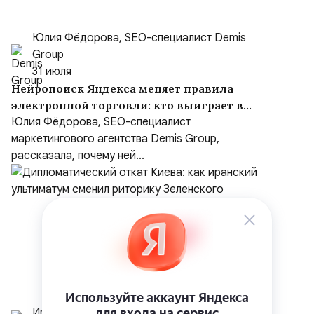
Юлия Фёдорова, SEO-специалист Demis
Group
31 июля
Нейропоиск Яндекса меняет правила
электронной торговли: кто выиграет в
борьбе за покупателя
Юлия Фёдорова, SEO-специалист
маркетингового агентства Demis Group,
рассказала, почему ней...
Иранист