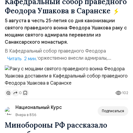
Кафедральный собор праведного
Феодора Ушакова в Саранске
5 августа в честь 25-летия со дня канонизации
святого праведного воина Феодора Ушакова раку с
мощами святого адмирала перевезли из
Санаксарского монастыря.
В Кафедральный собор праведного Феодора
Ушакова раку торжественно внесли адмиралы,
Читать 2 мин.
участвовавшие в канонизации святого праведного
воина Феодора Ушакова 25 лет назад:Адмирал
Владимир Прокофьевич Валуев, командующий
Балтийским флотом ВМФ России (2001–2006
102
0
гг.);Адмирал Владимир Петрович Комоедов,
командующий Черноморским флотом ВМФ России
Национальный Курс
(1998–2002 г...
Подписаться
Вчера в 8:56
Минобороны РФ рассказало