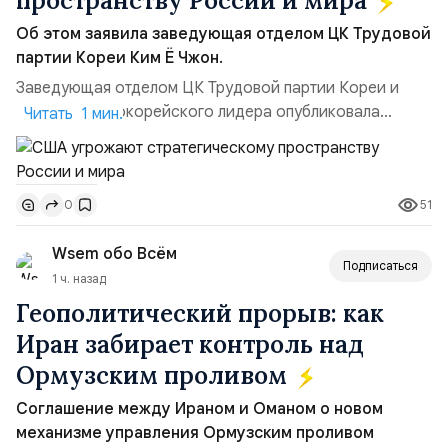
пространству России и мира
Об этом заявила заведующая отделом ЦК Трудовой
партии Кореи Ким Ё Чжон.
Заведующая отделом ЦК Трудовой партии Кореи и
сестра северокорейского лидера опубликовала
Читать 1 мин.
заявление для прессы в ответ на проведение Токио
совместных с флотом США запусков крылатых ракет
Томагавк.«Япония отбросила обманчивую видимость
51
0
„исключительно оборонительной страны“ и выносит
вопрос о собственном ядерном вооружении на
Wsem обо Всём
всеобщее обозрение, одновреме...
Подписаться
1 ч. назад
Геополитический прорыв: как
Иран забирает контроль над
Ормузским проливом
Соглашение между Ираном и Оманом о новом
механизме управления Ормузским проливом