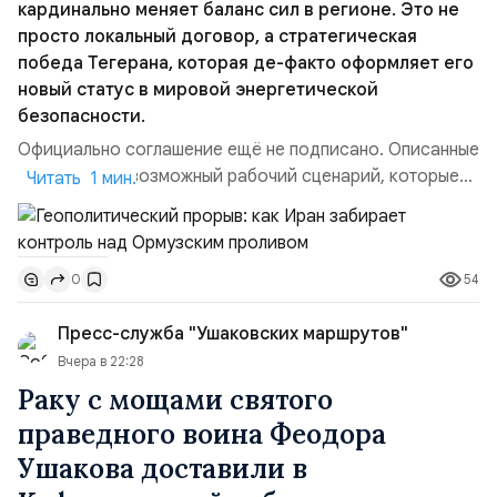
кардинально меняет баланс сил в регионе. Это не
просто локальный договор, а стратегическая
победа Тегерана, которая де-факто оформляет его
новый статус в мировой энергетической
безопасности.
Официально соглашение ещё не подписано. Описанные
пункты — это возможный рабочий сценарий, которые
Читать 1 мин.
скорее всего будут реализованы.Разбираем ключевые
тезисы и последствия этого соглашения:. 1. Новые
доли контроля (75 на 25). Было: Ранее Иран и Оман
54
0
контролировали пролив на паритетных началах —
50/50. Стало: Новое соглашение закрепляет за
Пресс-служба "Ушаковских маршрутов"
Ираном...
Вчера в 22:28
Раку с мощами святого
праведного воина Феодора
Ушакова доставили в