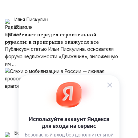
Илья Пискулин
28 июля
ЦБ затевает передел строительной
отрасли: в проигрыше окажутся все
Публикуем статью Ильи Пискулина, основателя
форума недвижимости «Движение», выложенную
им ...
Белрусинфо