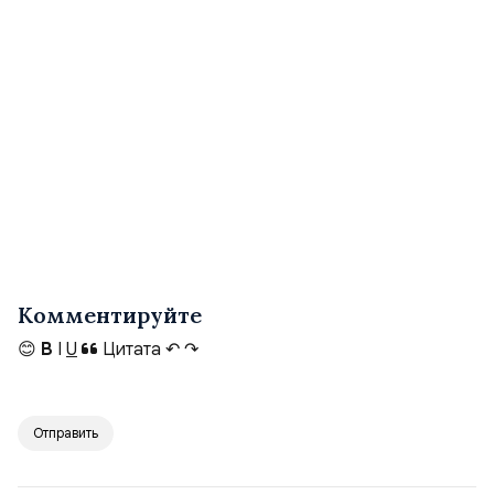
Комментируйте
😊
B
I
U
Цитата
↶
↷
Отправить