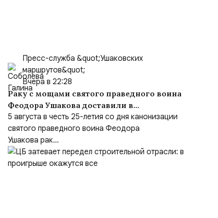
Пресс-служба &quot;Ушаковских
маршрутов&quot;
Вчера в 22:28
Раку с мощами святого праведного воина
Феодора Ушакова доставили в
Кафедральный собор праведного Феодора
5 августа в честь 25-летия со дня канонизации
Ушакова в Саранске
святого праведного воина Феодора
Ушакова рак...