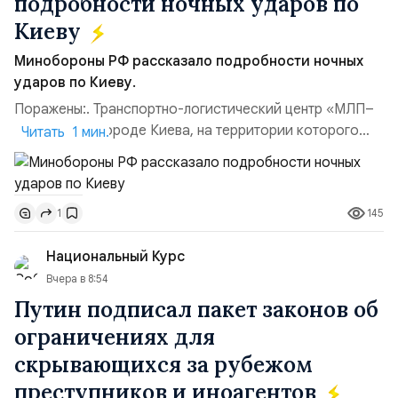
подробности ночных ударов по
Киеву
Минобороны РФ рассказало подробности ночных
ударов по Киеву.
Поражены:. Транспортно-логистический центр «МЛП–
Чайка» в пригороде Киева, на территории которого
Читать 1 мин.
осуществлялось хранение, сборка а также запуск с
прилегающего полевого аэродром «Чайка»
дальнобойных БПЛА ВСУ; Складские помещения
145
1
«Транс-Логистик» в Оболонском районе г. Киев,
использовавшиеся для хранения военного
Национальный Курс
имущества ВСУ; Сортировочны...
Вчера в 8:54
Путин подписал пакет законов об
ограничениях для
скрывающихся за рубежом
преступников и иноагентов