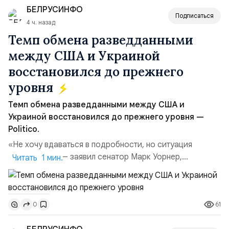
БЕЛРУСИНФО
поглощений. Крупнейшей ...
Подписаться
4 ч. назад
Темп обмена разведданными
между США и Украиной
восстановился до прежнего
уровня
Темп обмена разведданными между США и
Украиной восстановился до прежнего уровня —
Politico.
«Не хочу вдаваться в подробности, но ситуация
улучшилась», — заявил сенатор Марк Уорнер,
Читать 1 мин.
высокопоставленный член комитета по разведке,
добавив, что использование Украиной беспилотников и
ракет большой дальности позволило ей наносить
61
0
удары вглубь российской территории и укрепило её
позиции.Сотрудничество со стороны США стало