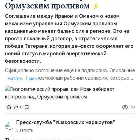
Ормузским проливом
Соглашение между Ираном и Оманом о новом
механизме управления Ормузским проливом
кардинально меняет баланс сил в регионе. Это не
просто локальный договор, а стратегическая
победа Тегерана, которая де-факто оформляет его
новый статус в мировой энергетической
безопасности.
Официально соглашение ещё не подписано. Описанные
пункты — это возможный рабочий сценарий, которые
Читать 1 мин.
скорее всего будут реализованы.Разбираем ключевые
тезисы и последствия этого соглашения:. 1. Новые
доли контроля (75 на 25). Было: Ранее Иран и Оман
130
0
контролировали пролив на паритетных началах —
50/50. Стало: Новое соглашение закрепляет за
Пресс-служба "Ушаковских маршрутов"
Ираном...
5 августа