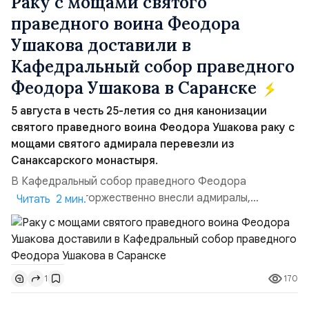
Раку с мощами святого
праведного воина Феодора
Ушакова доставили в
Кафедральный собор праведного
Феодора Ушакова в Саранске
5 августа в честь 25-летия со дня канонизации
святого праведного воина Феодора Ушакова раку с
мощами святого адмирала перевезли из
Санаксарского монастыря.
В Кафедральный собор праведного Феодора
Ушакова раку торжественно внесли адмиралы,
Читать 2 мин.
участвовавшие в канонизации святого праведного
воина Феодора Ушакова 25 лет назад:Адмирал
Владимир Прокофьевич Валуев, командующий
Балтийским флотом ВМФ России (2001–2006
170
1
гг.);Адмирал Владимир Петрович Комоедов,
командующий Черноморским флотом ВМФ России