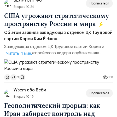
БЕЛРУСИНФО
ключом к позитивному пов...
Подписаться
Вчера в 10:24
США угрожают стратегическому
пространству России и мира
Об этом заявила заведующая отделом ЦК Трудовой
партии Кореи Ким Ё Чжон.
Заведующая отделом ЦК Трудовой партии Кореи и
сестра северокорейского лидера опубликовала
Читать 1 мин.
заявление для прессы в ответ на проведение Токио
совместных с флотом США запусков крылатых ракет
Томагавк.«Япония отбросила обманчивую видимость
138
0
„исключительно оборонительной страны“ и выносит
вопрос о собственном ядерном вооружении на
Wsem обо Всём
всеобщее обозрение, одновреме...
Подписаться
Вчера в 10:19
Геополитический прорыв: как
Иран забирает контроль над