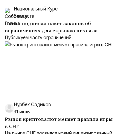
Национальный Курс
5 августа
Путин подписал пакет законов об
ограничениях для скрывающихся за
рубежом преступников и иноагентов
Публикуем часть ограничений.
Нурбек Садыков
31 июля
Рынок криптовалют меняет правила игры
в СНГ
На рынке СНГ появился новый лицензированный