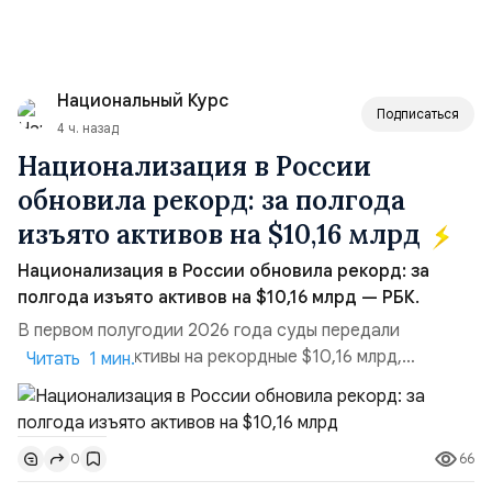
Национальный Курс
Подписаться
4 ч. назад
Национализация в России
обновила рекорд: за полгода
изъято активов на $10,16 млрд
Национализация в России обновила рекорд: за
полгода изъято активов на $10,16 млрд — РБК.
В первом полугодии 2026 года суды передали
государству активы на рекордные $10,16 млрд,
Читать 1 мин.
подсчитали аналитики AK&M. Это в 2,5 раза больше,
чем за аналогичный период 2025 года ($3,95 млрд).
Всего зафиксировано 15 национализационных
66
0
транзакций, которые обеспечили 42,2% денежного
объёма всего российского рынка слияний и