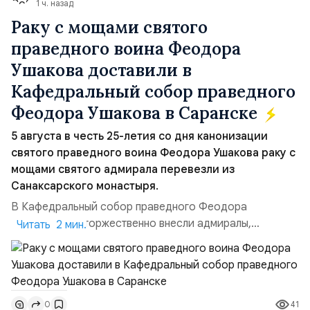
1 ч. назад
Раку с мощами святого
праведного воина Феодора
Ушакова доставили в
Кафедральный собор праведного
Феодора Ушакова в Саранске
5 августа в честь 25-летия со дня канонизации
святого праведного воина Феодора Ушакова раку с
мощами святого адмирала перевезли из
Санаксарского монастыря.
В Кафедральный собор праведного Феодора
Ушакова раку торжественно внесли адмиралы,
Читать 2 мин.
участвовавшие в канонизации святого праведного
воина Феодора Ушакова 25 лет назад:Адмирал
Владимир Прокофьевич Валуев, командующий
Балтийским флотом ВМФ России (2001–2006
41
0
гг.);Адмирал Владимир Петрович Комоедов,