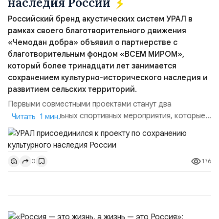
наследия России
Российский бренд акустических систем УРАЛ в
рамках своего благотворительного движения
«Чемодан добра» объявил о партнерстве с
благотворительным фондом «ВСЕМ МИРОМ»,
который более тринадцати лет занимается
сохранением культурно-исторического наследия и
развитием сельских территорий.
Первыми совместными проектами станут два
благотворительных спортивных мероприятия, которые
Читать 1 мин.
пройдут в августе в Ивановской области и объединят
жителей региона, волонтеров и участников со всей
страны. Для УРАЛ это продолжение философии
176
0
бренда, основанной на развитии российского
производства и продвижении русского звука.
Компания убеждена, что уважение к с...