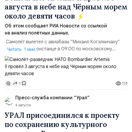
августа в небе над Чёрным морем
около девяти часов
Об этом сообщает РИА Новости со ссылкой
на анализ полётных данных.
Самолёт вылетел с авиабазы "Михаил Когэлничану"
в румынской Констанце в 09:00 по московскому
Читать 1 мин.
времени и направился по прямой к турецко-грузинской
границе. На базу самолёт вернулся после 18 часов,
совершив три облёта примерно по одной
траектории.Не исключено, что Artemis II участвовал в
128
1
наведени...
Пресс-служба компании “Урал”
4 августа
УРАЛ присоединился к проекту
по сохранению культурного