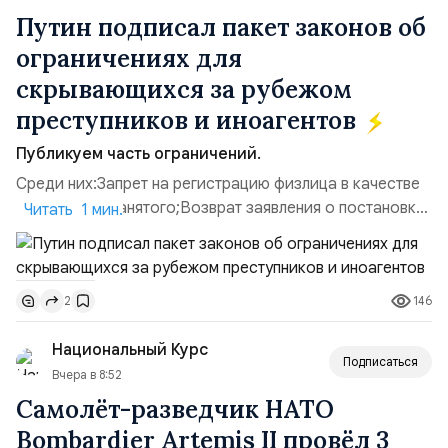
карту СБЕР:
Путин подписал пакет законов об
Карта СБЕР: 5228 6005 5197 1767
Ваша поддержка важна для нас.
ограничениях для
скрывающихся за рубежом
преступников и иноагентов
Публикуем часть ограничений.
Среди них:Запрет на регистрацию физлица в качестве
ИП или самозанятого;Возврат заявления о постановке
Читать 1 мин.
недвижимости на кадастровый учет;Ограничение
водительских прав;Запрет регистрации транспортных
средств и на заключение сделок по
146
2
доверенности;Отказ в заключении кредитного
договора, предоставлении государственных и
Национальный Курс
муниципальных услуг онл...
Подписаться
Вчера в 8:52
Самолёт-разведчик НАТО
Bombardier Artemis II провёл 3