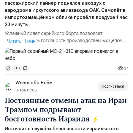
пассажирский лайнер поднялся в воздух с
аэродрома Иркутского авиазавода ОАК. Самолёт в
импортозамещённом облике провёл в воздухе 1 час
23 минуты.
Успешный полёт серийного борта позволяет
констатировать готовность производственных цепочек
Читать 1 мин.
для серийного выпуска машин этого типа, в частности,
первой партии из 18 самолётов. Также завод уже
может приступить к выполнению новых заказов,
27
0
утверждённых Правительством России. Параллельно
идет процесс сертификации воздушного судна. На
Wsem обо Всём
данный момент МС-2...
Подписаться
Вчера в 8:05
Постоянные отмены атак на Иран
Трампом подрывают
боеготовность Израиля
Источник в службах безопасности израильского