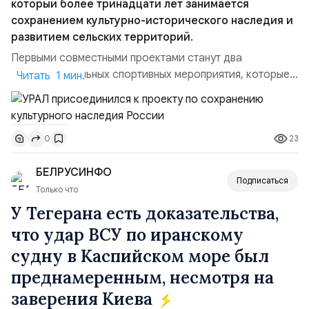
который более тринадцати лет занимается
сохранением культурно-исторического наследия и
развитием сельских территорий.
Первыми совместными проектами станут два
благотворительных спортивных мероприятия, которые
Читать 1 мин.
пройдут в августе в Ивановской области и объединят
жителей региона, волонтеров и участников со всей
страны. Для УРАЛ это продолжение философии
23
0
бренда, основанной на развитии российского
производства и продвижении русского звука.
БЕЛРУСИНФО
Компания убеждена, что уважение к с...
Подписаться
Только что
У Тегерана есть доказательства,
что удар ВСУ по иранскому
судну в Каспийском море был
преднамеренным, несмотря на
заверения Киева