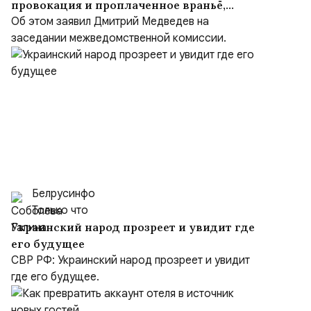
провокация и проплаченное враньё,
вброшенное врагом
Об этом заявил Дмитрий Медведев на
заседании межведомственной комиссии.
Белрусинфо
Только что
Украинский народ прозреет и увидит где
его будущее
СВР РФ: Украинский народ прозреет и увидит
где его будущее.