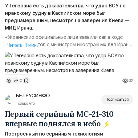
У Тегерана есть доказательства, что удар ВСУ по
иранскому судну в Каспийском море был
преднамеренным, несмотря на заверения Киева —
МИД Ирана.
«Украинские официальные лица заявили как в ходе
прямых контактов с министром иностранных дел Ирана,
Читать 1 мин.
так и в сообщениях, направленных Ирану, что эта атака
не была преднамеренной», — заявил официальный
представитель МИД Ирана Эсмаил Багаи на пресс-
конференции в Тегеране 3 августа.Иранская сторона
32
0
ожидает от Украины практических шагов, которые
подтвер...
БЕЛРУСИНФО
Подписаться
Только что
Первый серийный МС-21-310
впервые поднялся в небо
Построенный по серийным технологиям