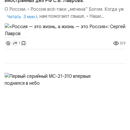
иностранных дел РФ С.В. Лаврова.
О России. ▫️ Россия всё-таки „мечена“ Богом. Когда уж
совсем тяжело, нам помогают свыше. ▫️ Наши
Читать 3 мин.
национальные интересы на внешней арене — в том,
чтобы мы были самостоятельной державой,
самостоятельной цивилизацией. Чтобы наши границы
329
1
были надёжно обеспечены. ▫️ Россия не сердится,
Россия сосредотачивается (цитата А. М. Горчакова...