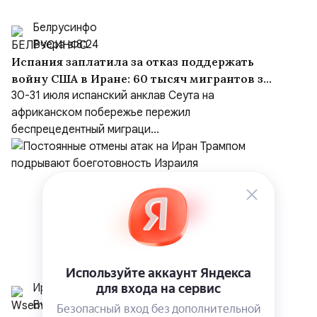
Белрусинфо
Вчера в 8:24
Испания заплатила за отказ поддержать
войну США в Иране: 60 тысяч мигрантов за
сутки и «шоссе Трампа» в Марокко
30-31 июля испанский анклав Сеута на
африканском побережье пережил
беспрецедентный миграци...
Иранист
Вчера в 8:05