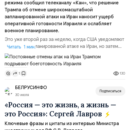
режима сообщил телеканалу «Кан», что решение
Трампа об отмене широкомасштабной
запланированной атаки на Иран наносит ущерб
оперативной готовности Израиля и ослабляет
военное планирование.
Это уже второй раз за неделю, когда США уведомляют
Израиль о запланированной атаке на Иран, но затем
Читать 1 мин.
отменяют её в последний момент без каких-либо
объяснений.По данным этого СМИ, тысячи
военнослужащих армии Израиля неделями готовились
130
1
к возможной эскалации региональной напряжённости с
Ираном. Напомним:Реакция официального
БЕЛРУСИНФО
представителя МИД Ира...
Подписаться
30 июля
«Россия — это жизнь, а жизнь —
это Россия»: Сергей Лавров
Ключевые фразы и цитаты из интервью Министра