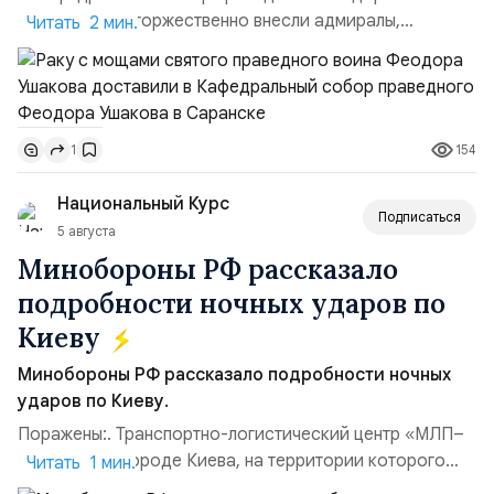
Ушакова раку торжественно внесли адмиралы,
Читать 2 мин.
участвовавшие в канонизации святого праведного
воина Феодора Ушакова 25 лет назад:Адмирал
Владимир Прокофьевич Валуев, командующий
Балтийским флотом ВМФ России (2001–2006
154
1
гг.);Адмирал Владимир Петрович Комоедов,
командующий Черноморским флотом ВМФ России
Национальный Курс
(1998–2002 г...
Подписаться
5 августа
Минобороны РФ рассказало
подробности ночных ударов по
Киеву
Минобороны РФ рассказало подробности ночных
ударов по Киеву.
Поражены:. Транспортно-логистический центр «МЛП–
Чайка» в пригороде Киева, на территории которого
Читать 1 мин.
осуществлялось хранение, сборка а также запуск с