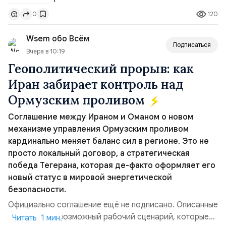
Томагавк.«Япония отбросила обманчивую видимость
120
0
„исключительно оборонительной страны“ и выносит
вопрос о собственном ядерном вооружении на
Wsem обо Всём
всеобщее обозрение, одновреме...
Подписаться
Вчера в 10:19
Геополитический прорыв: как
Иран забирает контроль над
Ормузским проливом
Соглашение между Ираном и Оманом о новом
механизме управления Ормузским проливом
кардинально меняет баланс сил в регионе. Это не
просто локальный договор, а стратегическая
победа Тегерана, которая де-факто оформляет его
новый статус в мировой энергетической
безопасности.
Официально соглашение ещё не подписано. Описанные
пункты — это возможный рабочий сценарий, которые
Читать 1 мин.