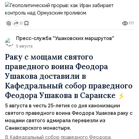
скорее всего будут реализованы.Разбираем ключевые
тезисы и последствия этого соглашения:. 1. Новые
доли контроля (75 на 25). Было: Ранее Иран и Оман
117
0
контролировали пролив на паритетных началах —
50/50. Стало: Новое соглашение закрепляет за
Пресс-служба "Ушаковских маршрутов"
Ираном...
5 августа
Раку с мощами святого
праведного воина Феодора
Ушакова доставили в
Кафедральный собор праведного
Феодора Ушакова в Саранске
5 августа в честь 25-летия со дня канонизации
святого праведного воина Феодора Ушакова раку с
мощами святого адмирала перевезли из
Санаксарского монастыря.
В Кафедральный собор праведного Феодора