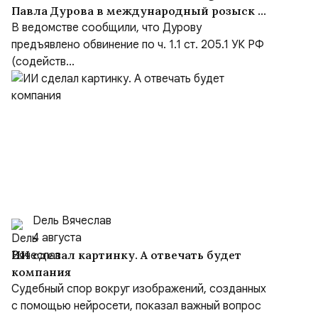
Павла Дурова в международный розыск по
делу о содействии терроризму
В ведомстве сообщили, что Дурову
предъявлено обвинение по ч. 1.1 ст. 205.1 УК РФ
(содейств...
Dель Вячеслав
4 августа
ИИ сделал картинку. А отвечать будет
компания
Судебный спор вокруг изображений, созданных
с помощью нейросети, показал важный вопрос