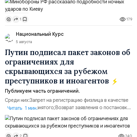
прилегающего полевого аэродром «Чайка»
дальнобойных БПЛА ВСУ; Складские помещения
179
1
«Транс-Логистик» в Оболонском районе г. Киев,
использовавшиеся для хранения военного
Национальный Курс
имущества ВСУ; Сортировочны...
5 августа
Путин подписал пакет законов об
ограничениях для
скрывающихся за рубежом
преступников и иноагентов
Публикуем часть ограничений.
Среди них:Запрет на регистрацию физлица в качестве
ИП или самозанятого;Возврат заявления о постановке
Читать 1 мин.
недвижимости на кадастровый учет;Ограничение
водительских прав;Запрет регистрации транспортных
средств и на заключение сделок по
240
2