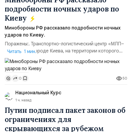
подробности ночных ударов по
Киеву
Минобороны РФ рассказало подробности ночных
ударов по Киеву.
Поражены:. Транспортно-логистический центр «МЛП–
Чайка» в пригороде Киева, на территории которого
Читать 1 мин.
осуществлялось хранение, сборка а также запуск с
прилегающего полевого аэродром «Чайка»
дальнобойных БПЛА ВСУ; Складские помещения
50
0
«Транс-Логистик» в Оболонском районе г. Киев,
использовавшиеся для хранения военного
Национальный Курс
имущества ВСУ; Сортировочны...
1 ч. назад
Путин подписал пакет законов об
ограничениях для
скрывающихся за рубежом