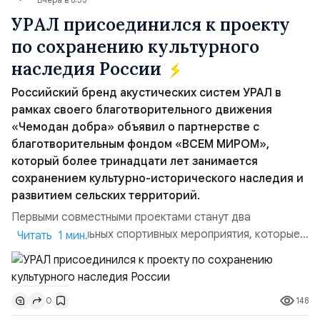
УРАЛ присоединился к проекту
по сохранению культурного
наследия России
Российский бренд акустических систем УРАЛ в
рамках своего благотворительного движения
«Чемодан добра» объявил о партнерстве с
благотворительным фондом «ВСЕМ МИРОМ»,
который более тринадцати лет занимается
сохранением культурно-исторического наследия и
развитием сельских территорий.
Первыми совместными проектами станут два
благотворительных спортивных мероприятия, которые
Читать 1 мин.
пройдут в августе в Ивановской области и объединят
жителей региона, волонтеров и участников со всей
страны. Для УРАЛ это продолжение философии
148
0
бренда, основанной на развитии российского