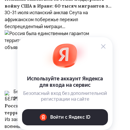
войну США в Иране: 60 тысяч мигрантов за
сутки и «шоссе Трампа» в Марокко
30-31 июля испанский анклав Сеута на
африканском побережье пережил
беспрецедентный миграци...
Белрусинфо
29 июля
Россия была единственным гарантом
территориальной целостности Украины,
но Киев объявил Москву врагом
Из заявления Владимира Путина на встрече с
военными ВМФ РФ.