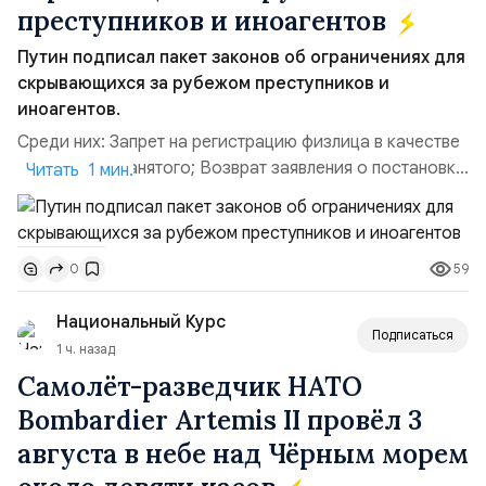
преступников и иноагентов
Путин подписал пакет законов об ограничениях для
скрывающихся за рубежом преступников и
иноагентов.
Среди них: Запрет на регистрацию физлица в качестве
ИП или самозанятого; Возврат заявления о постановке
Читать 1 мин.
недвижимости на кадастровый учет; Ограничение
водительских прав; Запрет регистрации транспортных
средств и на заключение сделок по доверенности;
59
0
Отказ в заключении кредитного договора,
предоставлении государственных и муниципальных
Национальный Курс
услу...
Подписаться
Уважаемые друзья, появилась возможность
1 ч. назад
оформить ежемесячную подписку
на нашу газету
Самолёт-разведчик НАТО
на почте России! Подписной индекс ПП711.
Bombardier Artemis II провёл 3
«Национальный Курс», некоммерческий
августа в небе над Чёрным морем
информационно-аналитический портал, созданный
на народные средства. Любая Ваша помощь