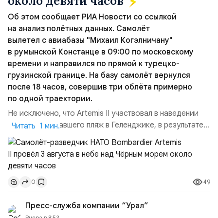
около девяти часов
пойдет на развитие данного портала и увеличение
Об этом сообщает РИА Новости со ссылкой
тиража газеты «Национальный Курс». Вы можете
на анализ полётных данных. Самолёт
перечислить любую посильную для Вас сумму на
вылетел с авиабазы "Михаил Когэлничану"
карту СБЕР:
в румынской Констанце в 09:00 по московскому
Карта СБЕР: 5228 6005 5197 1767
времени и направился по прямой к турецко-
Ваша поддержка важна для нас.
грузинской границе. На базу самолёт вернулся
после 18 часов, совершив три облёта примерно
по одной траектории.
Не исключено, что Artemis II участвовал в наведении
дрона, атаковавшего пляж в Геленджике, в результате
Читать 1 мин.
чего погибло 7 человек, включая троих детей. Позже
турецкая газета Cumhuriyet сообщила об атаке
украинских дронов в Чёрном море на ️судно Nadezhda
под флагом Камеруна, перевозившее из турецкого
49
0
порта Самсун в Новороссийск свежие овощи и фрукты.
Ранены...
Пресс-служба компании “Урал”
Вчера в 8:53