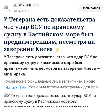
производства и продвижении русского звука.
БЕЛРУСИНФО
Компания убеждена, что уважение к с...
Подписаться
Вчера в 8:51
У Тегерана есть доказательства,
что удар ВСУ по иранскому
судну в Каспийском море был
преднамеренным, несмотря на
заверения Киева
У Тегерана есть доказательства, что удар ВСУ по
иранскому судну в Каспийском море был
преднамеренным, несмотря на заверения Киева —
МИД Ирана.
«Украинские официальные лица заявили как в ходе
прямых контактов с министром иностранных дел Ирана,
Читать 1 мин.
так и в сообщениях, направленных Ирану, что эта атака
не была преднамеренной», — заявил официальный
представитель МИД Ирана Эсмаил Багаи на пресс-