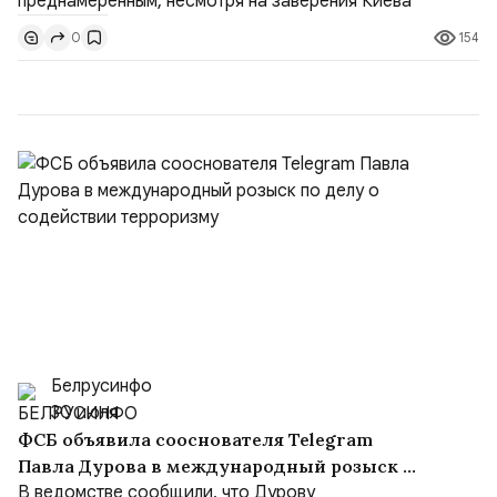
конференции в Тегеране 3 августа.Иранская сторона
154
0
ожидает от Украины практических шагов, которые
подтвер...
Белрусинфо
30 июля
ФСБ объявила сооснователя Telegram
Павла Дурова в международный розыск по
делу о содействии терроризму
В ведомстве сообщили, что Дурову