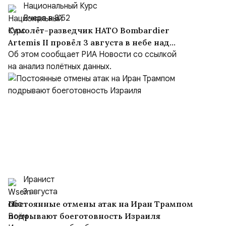
Национальный Курс
Вчера в 8:52
Самолёт-разведчик НАТО Bombardier
Artemis II провёл 3 августа в небе над
Чёрным морем около девяти часов
Об этом сообщает РИА Новости со ссылкой
на анализ полётных данных.
Иранист
3 августа
Постоянные отмены атак на Иран Трампом
подрывают боеготовность Израиля