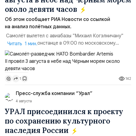
около девяти часов
Об этом сообщает РИА Новости со ссылкой
на анализ полётных данных.
Самолёт вылетел с авиабазы "Михаил Когэлничану"
в румынской Констанце в 09:00 по московскому
Читать 1 мин.
времени и направился по прямой к турецко-грузинской
границе. На базу самолёт вернулся после 18 часов,
совершив три облёта примерно по одной
траектории.Не исключено, что Artemis II участвовал в
142
1
наведени...
Пресс-служба компании “Урал”
4 августа
УРАЛ присоединился к проекту
по сохранению культурного
наследия России