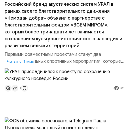
Российский бренд акустических систем УРАЛ в
рамках своего благотворительного движения
«Чемодан добра» объявил о партнерстве с
благотворительным фондом «ВСЕМ МИРОМ»,
который более тринадцати лет занимается
сохранением культурно-исторического наследия и
развитием сельских территорий.
Первыми совместными проектами станут два
благотворительных спортивных мероприятия, которые
Читать 1 мин.
пройдут в августе в Ивановской области и объединят
жителей региона, волонтеров и участников со всей
страны. Для УРАЛ это продолжение философии
181
0
бренда, основанной на развитии российского
производства и продвижении русского звука.
Компания убеждена, что уважение к с...