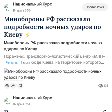
Национальный Курс
(1998–2002 г...
Подписаться
Вчера в 8:56
Минобороны РФ рассказало
подробности ночных ударов по
Киеву
Минобороны РФ рассказало подробности ночных
ударов по Киеву.
Поражены:. Транспортно-логистический центр «МЛП–
Чайка» в пригороде Киева, на территории которого
Читать 1 мин.
осуществлялось хранение, сборка а также запуск с
прилегающего полевого аэродром «Чайка»
дальнобойных БПЛА ВСУ; Складские помещения
133
1
«Транс-Логистик» в Оболонском районе г. Киев,
использовавшиеся для хранения военного
Национальный Курс
имущества ВСУ; Сортировочны...
Вчера в 8:54