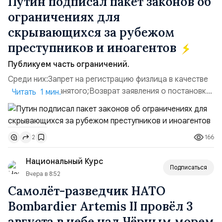
Путин подписал пакет законов об
ограничениях для
скрывающихся за рубежом
преступников и иноагентов
Публикуем часть ограничений.
Среди них:Запрет на регистрацию физлица в качестве
ИП или самозанятого;Возврат заявления о постановке
Читать 1 мин.
недвижимости на кадастровый учет;Ограничение
водительских прав;Запрет регистрации транспортных
средств и на заключение сделок по
166
2
доверенности;Отказ в заключении кредитного
договора, предоставлении государственных и
Национальный Курс
муниципальных услуг онл...
Подписаться
Вчера в 8:52
Самолёт-разведчик НАТО
Bombardier Artemis II провёл 3
августа в небе над Чёрным морем