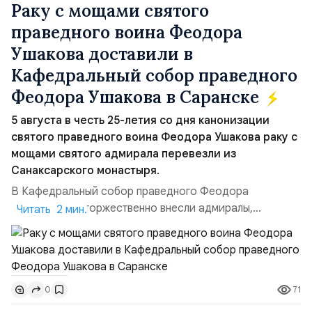
Раку с мощами святого
праведного воина Феодора
Ушакова доставили в
Кафедральный собор праведного
Феодора Ушакова в Саранске
5 августа в честь 25-летия со дня канонизации
святого праведного воина Феодора Ушакова раку с
мощами святого адмирала перевезли из
Санаксарского монастыря.
В Кафедральный собор праведного Феодора
Ушакова раку торжественно внесли адмиралы,
Читать 2 мин.
участвовавшие в канонизации святого праведного
воина Феодора Ушакова 25 лет назад:Адмирал
Владимир Прокофьевич Валуев, командующий
Балтийским флотом ВМФ России (2001–2006
71
0
гг.);Адмирал Владимир Петрович Комоедов,
командующий Черноморским флотом ВМФ России