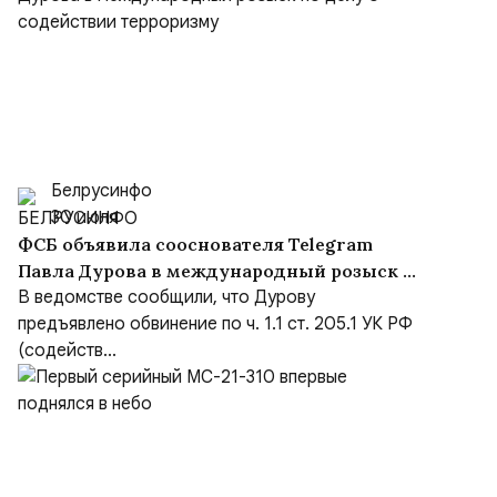
Белрусинфо
30 июля
ФСБ объявила сооснователя Telegram
Павла Дурова в международный розыск по
делу о содействии терроризму
В ведомстве сообщили, что Дурову
предъявлено обвинение по ч. 1.1 ст. 205.1 УК РФ
(содейств...