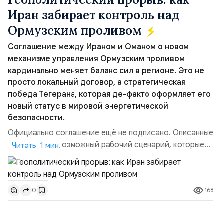
Иран забирает контроль над
Ормузским проливом
Соглашение между Ираном и Оманом о новом
механизме управления Ормузским проливом
кардинально меняет баланс сил в регионе. Это не
просто локальный договор, а стратегическая
победа Тегерана, которая де-факто оформляет его
новый статус в мировой энергетической
безопасности.
Официально соглашение ещё не подписано. Описанные
пункты — это возможный рабочий сценарий, которые
Читать 1 мин.
скорее всего будут реализованы.Разбираем ключевые
тезисы и последствия этого соглашения:. 1. Новые
доли контроля (75 на 25). Было: Ранее Иран и Оман
168
0
контролировали пролив на паритетных началах —
50/50. Стало: Новое соглашение закрепляет за
Ираном...