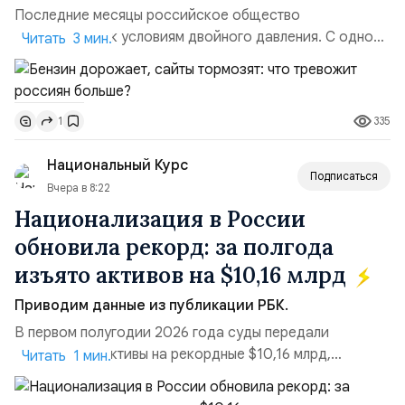
Последние месяцы российское общество
адаптируется к условиям двойного давления. С одной
Читать 3 мин.
стороны, происходит рост цен на товары первой
необходимости, инфляция и локальные сбои в
поставках бензина. А с другой – технологическая
335
1
турбулентность: перебои в работе интернета,
блокировки сайтов, необходимость осваивать VPN и
Национальный Курс
российские платформы.Что из этого бье...
Подписаться
Вчера в 8:22
Национализация в России
обновила рекорд: за полгода
изъято активов на $10,16 млрд
Приводим данные из публикации РБК.
В первом полугодии 2026 года суды передали
государству активы на рекордные $10,16 млрд,
Читать 1 мин.
подсчитали аналитики AK&M. Это в 2,5 раза больше,
чем за аналогичный период 2025 года ($3,95 млрд).