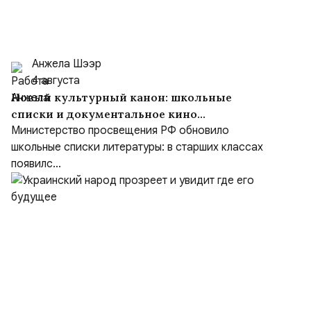
Анжела Шээр
4 августа
Новый культурный канон: школьные
списки и документальное кино
формируют образ героя
Министерство просвещения РФ обновило
школьные списки литературы: в старших классах
появилс...