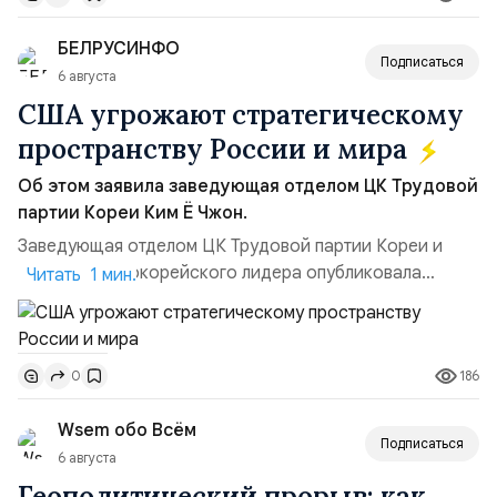
позиции.Сотрудничество со стороны США стало
БЕЛРУСИНФО
ключом к позитивному пов...
Подписаться
6 августа
США угрожают стратегическому
пространству России и мира
Об этом заявила заведующая отделом ЦК Трудовой
партии Кореи Ким Ё Чжон.
Заведующая отделом ЦК Трудовой партии Кореи и
сестра северокорейского лидера опубликовала
Читать 1 мин.
заявление для прессы в ответ на проведение Токио
совместных с флотом США запусков крылатых ракет
Томагавк.«Япония отбросила обманчивую видимость
186
0
„исключительно оборонительной страны“ и выносит
вопрос о собственном ядерном вооружении на
Wsem обо Всём
всеобщее обозрение, одновреме...
Подписаться
6 августа
Геополитический прорыв: как