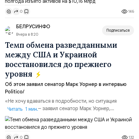
Всего зафиксировано 15 национализационных
146
0
транзакций, которые обеспечили 42,2% денежного
объёма всего российского рынка слияний и
БЕЛРУСИНФО
поглощений. Крупнейшей ...
Подписаться
Вчера в 8:20
Темп обмена разведданными
между США и Украиной
восстановился до прежнего
уровня
Об этом заявил сенатор Марк Уорнер в интервью
Politico/
«Не хочу вдаваться в подробности, но ситуация
улучшилась», — заявил сенатор Марк Уорнер,
Читать 1 мин.
высокопоставленный член комитета по разведке,
добавив, что использование Украиной беспилотников и
ракет большой дальности позволило ей наносить
132
0
удары вглубь российской территории и укрепило её