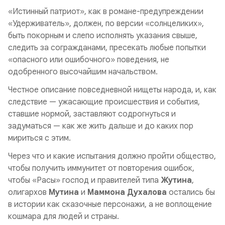
«Истинный патриот», как в романе-предупреждении
«
Удерживатель
», должен, по версии «солнцеликих»,
быть покорным и слепо исполнять указания свыше,
следить за согражданами, пресекать любые попытки
«опасного или ошибочного» поведения, не
одобренного высочайшим начальством.
Честное описание повседневной нищеты народа, и, как
следствие — ужасающие происшествия и события,
ставшие нормой, заставляют содрогнуться и
задуматься — как же жить дальше и до каких пор
мириться с этим.
Через что и какие испытания должно пройти общество,
чтобы получить иммунитет от повторения ошибок,
чтобы «Расы» господ и правителей типа
Жутина
,
олигархов
Мутина
и
Маммона Духалова
остались бы
в истории как сказочные персонажи, а не воплощение
кошмара для людей и страны.