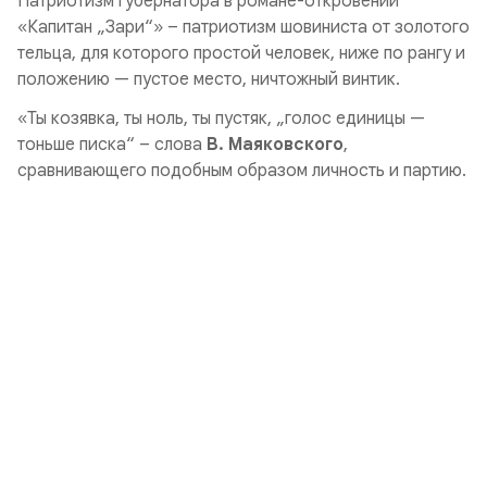
Патриотизм губернатора в романе-откровении
«
Капитан „Зари“»
– патриотизм шовиниста от золотого
тельца, для которого простой человек, ниже по рангу и
положению — пустое место, ничтожный винтик.
«Ты козявка, ты ноль, ты пустяк, „голос единицы —
тоньше писка“ – слова
В. Маяковского
,
сравнивающего подобным образом личность и партию.