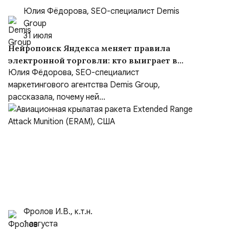
Юлия Фёдорова, SEO-специалист Demis
Group
31 июля
Нейропоиск Яндекса меняет правила
электронной торговли: кто выиграет в
борьбе за покупателя
Юлия Фёдорова, SEO-специалист
маркетингового агентства Demis Group,
рассказала, почему ней...
Фролов И.В., к.т.н.
1 августа