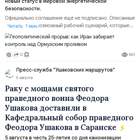
новый статус в мировой энергетической
безопасности.
Официально соглашение ещё не подписано. Описанные
пункты — это возможный рабочий сценарий, которые
Читать 1 мин.
скорее всего будут реализованы.Разбираем ключевые
тезисы и последствия этого соглашения:. 1. Новые
доли контроля (75 на 25). Было: Ранее Иран и Оман
140
0
контролировали пролив на паритетных началах —
50/50. Стало: Новое соглашение закрепляет за
Пресс-служба "Ушаковских маршрутов"
Ираном...
5 августа
Раку с мощами святого
праведного воина Феодора
Ушакова доставили в
Кафедральный собор праведного
Феодора Ушакова в Саранске
5 августа в честь 25-летия со дня канонизации