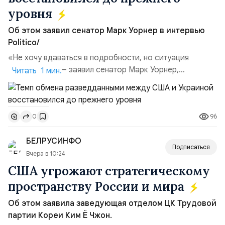
уровня
Об этом заявил сенатор Марк Уорнер в интервью
Politico/
«Не хочу вдаваться в подробности, но ситуация
улучшилась», — заявил сенатор Марк Уорнер,
Читать 1 мин.
высокопоставленный член комитета по разведке,
добавив, что использование Украиной беспилотников и
ракет большой дальности позволило ей наносить
96
0
удары вглубь российской территории и укрепило её
позиции.Сотрудничество со стороны США стало
БЕЛРУСИНФО
ключом к позитивному пов...
Подписаться
Вчера в 10:24
США угрожают стратегическому
пространству России и мира
Об этом заявила заведующая отделом ЦК Трудовой
партии Кореи Ким Ё Чжон.