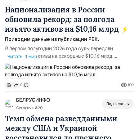
Национализация в России
обновила рекорд: за полгода
изъято активов на $10,16 млрд
Приводим данные из публикации РБК.
В первом полугодии 2026 года суды передали
государству активы на рекордные $10,16 млрд,
Читать 1 мин.
подсчитали аналитики AK&M. Это в 2,5 раза больше,
чем за аналогичный период 2025 года ($3,95 млрд).
Всего зафиксировано 15 национализационных
102
0
транзакций, которые обеспечили 42,2% денежного
объёма всего российского рынка слияний и
БЕЛРУСИНФО
поглощений. Крупнейшей ...
Подписаться
Сегодня в 8:20
Темп обмена разведданными
между США и Украиной
восстановился до прежнего