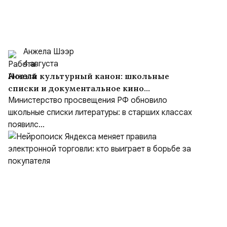
Анжела Шээр
4 августа
Новый культурный канон: школьные
списки и документальное кино
формируют образ героя
Министерство просвещения РФ обновило
школьные списки литературы: в старших классах
появилс...