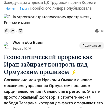
Заведующая отделом ЦК Трудовой партии Кореи и
сестра северокорейского лидера опубликовала
Читать 1 мин.
заявление для прессы в ответ на проведение Токио
совместных с флотом США запусков крылатых ракет
Томагавк.«Япония отбросила обманчивую видимость
151
0
„исключительно оборонительной страны“ и выносит
вопрос о собственном ядерном вооружении на
Wsem обо Всём
всеобщее обозрение, одновреме...
Подписаться
Вчера в 10:19
Геополитический прорыв: как
Иран забирает контроль над
Ормузским проливом
Соглашение между Ираном и Оманом о новом
механизме управления Ормузским проливом
кардинально меняет баланс сил в регионе. Это не
просто локальный договор, а стратегическая
победа Тегерана, которая де-факто оформляет его