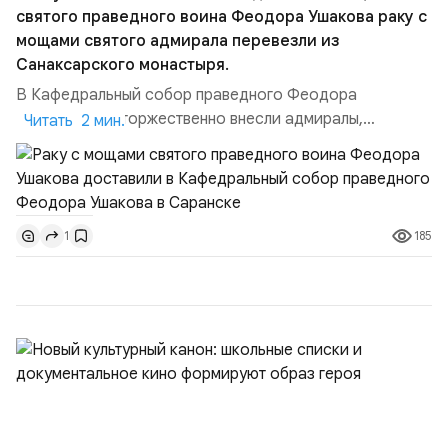
святого праведного воина Феодора Ушакова раку с
мощами святого адмирала перевезли из
Санаксарского монастыря.
В Кафедральный собор праведного Феодора
Ушакова раку торжественно внесли адмиралы,
Читать 2 мин.
участвовавшие в канонизации святого праведного
воина Феодора Ушакова 25 лет назад:Адмирал
Владимир Прокофьевич Валуев, командующий
Балтийским флотом ВМФ России (2001–2006
185
1
гг.);Адмирал Владимир Петрович Комоедов,
командующий Черноморским флотом ВМФ России
(1998–2002 г...