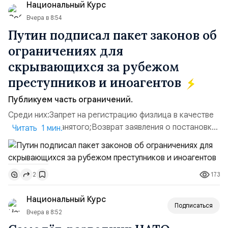
Национальный Курс
имущества ВСУ; Сортировочны...
Вчера в 8:54
Путин подписал пакет законов об
ограничениях для
скрывающихся за рубежом
преступников и иноагентов
Публикуем часть ограничений.
Среди них:Запрет на регистрацию физлица в качестве
ИП или самозанятого;Возврат заявления о постановке
Читать 1 мин.
недвижимости на кадастровый учет;Ограничение
водительских прав;Запрет регистрации транспортных
средств и на заключение сделок по
173
2
доверенности;Отказ в заключении кредитного
договора, предоставлении государственных и
Национальный Курс
муниципальных услуг онл...
Подписаться
Вчера в 8:52