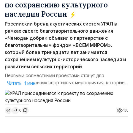
по сохранению культурного
наследия России
Российский бренд акустических систем УРАЛ в
рамках своего благотворительного движения
«Чемодан добра» объявил о партнерстве с
благотворительным фондом «ВСЕМ МИРОМ»,
который более тринадцати лет занимается
сохранением культурно-исторического наследия и
развитием сельских территорий.
Первыми совместными проектами станут два
благотворительных спортивных мероприятия, которые
Читать 1 мин.
пройдут в августе в Ивановской области и объединят
жителей региона, волонтеров и участников со всей
страны. Для УРАЛ это продолжение философии
183
0
бренда, основанной на развитии российского
производства и продвижении русского звука.
Компания убеждена, что уважение к с...