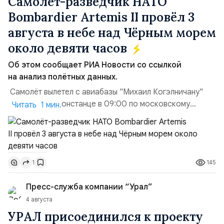
Самолёт-разведчик НАТО
Bombardier Artemis II провёл 3
августа в небе над Чёрным морем
около девяти часов
Об этом сообщает РИА Новости со ссылкой
на анализ полётных данных.
Самолёт вылетел с авиабазы "Михаил Когэлничану"
в румынской Констанце в 09:00 по московскому
Читать 1 мин.
времени и направился по прямой к турецко-грузинской
границе. На базу самолёт вернулся после 18 часов,
совершив три облёта примерно по одной
траектории.Не исключено, что Artemis II участвовал в
145
1
наведени...
Пресс-служба компании “Урал”
4 августа
УРАЛ присоединился к проекту