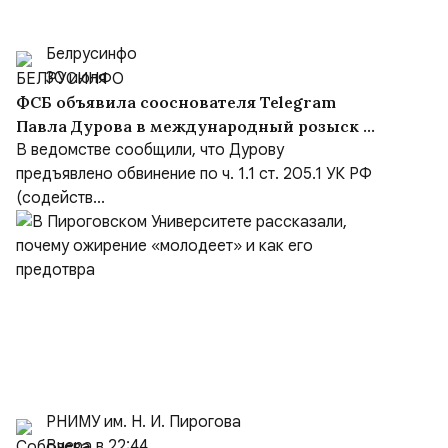
Белрусинфо
30 июля
ФСБ объявила сооснователя Telegram
Павла Дурова в международный розыск по
делу о содействии терроризму
В ведомстве сообщили, что Дурову
предъявлено обвинение по ч. 1.1 ст. 205.1 УК РФ
(содейств...
РНИМУ им. Н. И. Пирогова
Вчера в 22:44