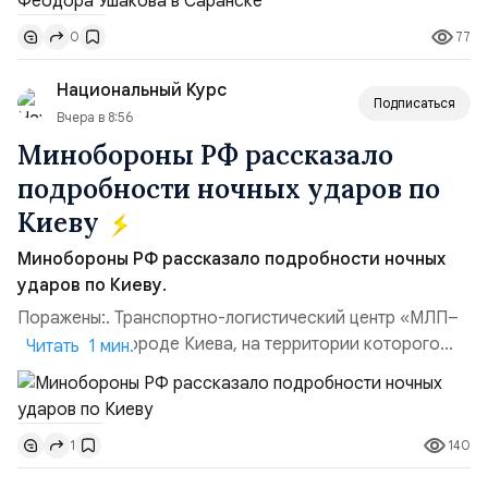
Балтийским флотом ВМФ России (2001–2006
77
0
гг.);Адмирал Владимир Петрович Комоедов,
командующий Черноморским флотом ВМФ России
Национальный Курс
(1998–2002 г...
Подписаться
Вчера в 8:56
Минобороны РФ рассказало
подробности ночных ударов по
Киеву
Минобороны РФ рассказало подробности ночных
ударов по Киеву.
Поражены:. Транспортно-логистический центр «МЛП–
Чайка» в пригороде Киева, на территории которого
Читать 1 мин.
осуществлялось хранение, сборка а также запуск с
прилегающего полевого аэродром «Чайка»
дальнобойных БПЛА ВСУ; Складские помещения
140
1
«Транс-Логистик» в Оболонском районе г. Киев,
использовавшиеся для хранения военного