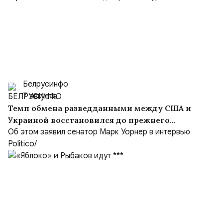
Белрусинфо
7 августа
Темп обмена разведданными между США и
Украиной восстановился до прежнего
уровня
Об этом заявил сенатор Марк Уорнер в интервью
Politico/