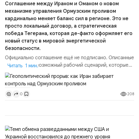
Соглашение между Ираном и Оманом о новом
механизме управления Ормузским проливом
кардинально меняет баланс сил в регионе. Это не
просто локальный договор, а стратегическая
победа Тегерана, которая де-факто оформляет его
новый статус в мировой энергетической
безопасности.
Официально соглашение ещё не подписано. Описанные
пункты — это возможный рабочий сценарий, которые
Читать 1 мин.
скорее всего будут реализованы.Разбираем ключевые
тезисы и последствия этого соглашения:. 1. Новые
доли контроля (75 на 25). Было: Ранее Иран и Оман
208
0
контролировали пролив на паритетных началах —
50/50. Стало: Новое соглашение закрепляет за
Ираном...