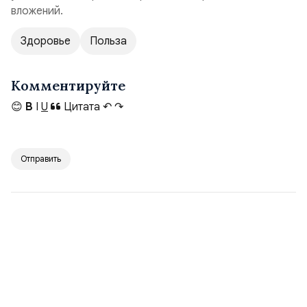
вложений.
Здоровье
Польза
Комментируйте
😊
B
I
U
Цитата
↶
↷
Отправить