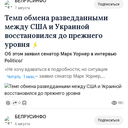
БЕЛРУСИНФО
поглощений. Крупнейшей ...
Подписаться
7 августа
Темп обмена разведданными
между США и Украиной
восстановился до прежнего
уровня
Об этом заявил сенатор Марк Уорнер в интервью
Politico/
«Не хочу вдаваться в подробности, но ситуация
улучшилась», — заявил сенатор Марк Уорнер,
Читать 1 мин.
высокопоставленный член комитета по разведке,
добавив, что использование Украиной беспилотников и
ракет большой дальности позволило ей наносить
180
0
удары вглубь российской территории и укрепило её
позиции.Сотрудничество со стороны США стало
БЕЛРУСИНФО
ключом к позитивному пов...
Подписаться
6 августа