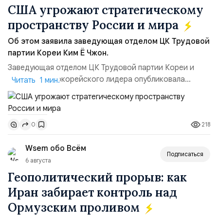
США угрожают стратегическому
пространству России и мира
Об этом заявила заведующая отделом ЦК Трудовой
партии Кореи Ким Ё Чжон.
Заведующая отделом ЦК Трудовой партии Кореи и
сестра северокорейского лидера опубликовала
Читать 1 мин.
заявление для прессы в ответ на проведение Токио
совместных с флотом США запусков крылатых ракет
Томагавк.«Япония отбросила обманчивую видимость
218
0
„исключительно оборонительной страны“ и выносит
вопрос о собственном ядерном вооружении на
Wsem обо Всём
всеобщее обозрение, одновреме...
Подписаться
6 августа
Геополитический прорыв: как
Иран забирает контроль над
Ормузским проливом