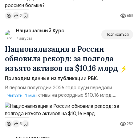
необходимости, инфляция и локальные сбои в
поставках бензина. А с другой – технологическая
658
2
турбулентность: перебои в работе интернета,
блокировки сайтов, необходимость осваивать VPN и
Национальный Курс
российские платформы.Что из этого бье...
Подписаться
7 августа
Национализация в России
обновила рекорд: за полгода
изъято активов на $10,16 млрд
Приводим данные из публикации РБК.
В первом полугодии 2026 года суды передали
государству активы на рекордные $10,16 млрд,
Читать 1 мин.
подсчитали аналитики AK&M. Это в 2,5 раза больше,
чем за аналогичный период 2025 года ($3,95 млрд).
Всего зафиксировано 15 национализационных
252
5
транзакций, которые обеспечили 42,2% денежного
объёма всего российского рынка слияний и