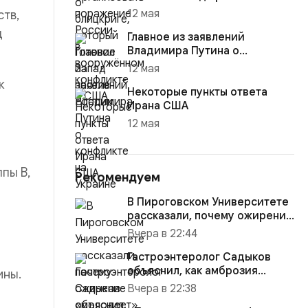
12 мая
тв,
д
Главное из заявлений
Владимира Путина о
конфликте на Украине
12 мая
к
Некоторые пункты ответа
Ирана США
12 мая
пы B,
Рекомендуем
В Пироговском Университете
рассказали, почему ожирение
«молодеет» и как его ...
Вчера в 22:44
Гастроэнтеролог Садыков
объяснил, как амброзия
ины.
может влиять на ЖКТ
Вчера в 22:38