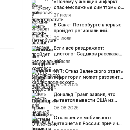
«Почему у женщин инфаркт
опаснее: важные симптомы от
эксперта Пироговского У...
27 июля
В Санкт-Петербурге впервые
пройдет региональный
конгресс Российского
20 июля
кардиол...
Если всё раздражает:
диетолог Садыков рассказал,
что съесть для нервной сист...
14 июля
NYT: Отказ Зеленского отдать
территории может разозлить
Дональда Трампа
09.08.2025
Дональд Трамп заявил, что
пытается вывести США из
конфликта на Украине
06.08.2025
Отключение мобильного
интернета в России: причины,
последствия и как остават...