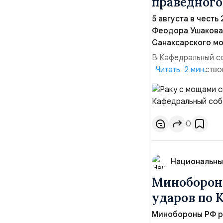
праведного
5 августа в честь
Феодора Ушакова 
Санаксарского мо
В Кафедральный с
адмиралы, участво
Читать 2 мин.
Ушакова 25 лет н
Балтийским флото
Комоедов, команд
0
Национальны
Минобороны
ударов по 
Минобороны РФ ра