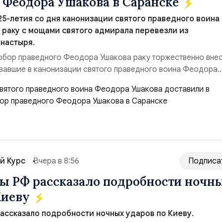
 Феодора Ушакова в Саранске
 25-летия со дня канонизации святого праведного воина
раку с мощами святого адмирала перевезли из
настыря.
обор праведного Феодора Ушакова раку торжественно вне
вавшие в канонизации святого праведного воина Феодора
азад:Адмирал Владимир Прокофьевич Валуев, командующий
м ВМФ России (2001–2006 гг.);Адмирал Владимир Петрови
ующий Черноморским флотом ВМФ России (1998–2002 г...
й Курс
Вчера в 8:56
Подписа
 РФ рассказало подробности ночн
Киеву
ссказало подробности ночных ударов по Киеву.