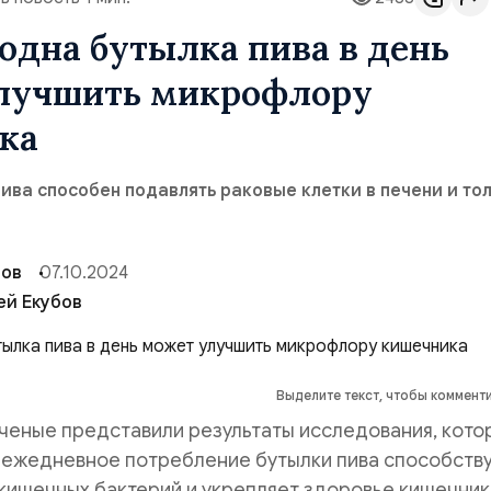
 одна бутылка пива в день
лучшить микрофлору
ка
пива способен подавлять раковые клетки в печени и то
бов
07.10.2024
ей Екубов
Выделите текст, чтобы коммент
ченые представили результаты исследования, кото
о ежедневное потребление бутылки пива способств
кишечных бактерий и укрепляет здоровье кишечник