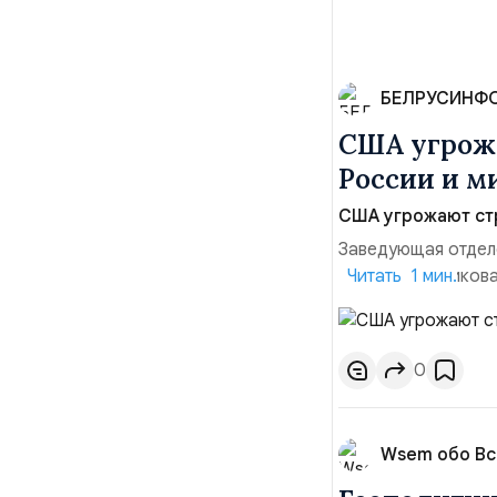
БЕЛРУСИНФ
США угрожа
России и м
США угрожают стр
Заведующая отдел
лидера опубликова
Читать 1 мин.
совместных с флот
обманчивую видимо
о собственном яде
0
Wsem обо В