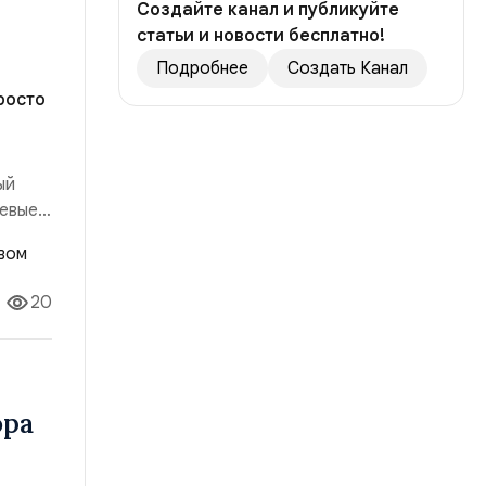
Создайте канал и публикуйте
статьи и новости бесплатно!
Подробнее
Создать Канал
росто
ый
чевые
ло:
ало:
20
ора