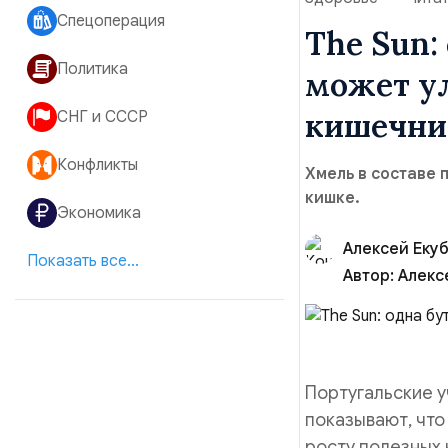
Спецоперация
The Sun:
Политика
может у
кишечни
СНГ и СССР
Конфликты
Хмель в составе 
кишке.
Экономика
Алексей Еку
Показать все...
Автор:
Алекс
Португальские у
показывают, чт
росту полезных 