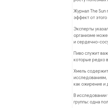
Журнал The Sun 
эффект от этого
Эксперты указал
организме может
и сердечно-сос
Пиво служит ва
которые редко в
Хмель содержит 
исследованиям, 
как ожирение и 
В исследовании 
группы: одна по