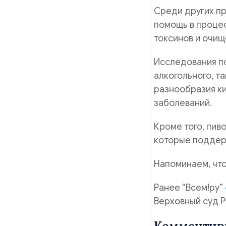
Среди других п
помощь в процес
токсинов и очищ
Исследования по
алкогольного, т
разнообразия к
заболеваний.
Кроме того, пив
которые поддер
Напоминаем, что
Ранее “Всем!ру”
Верховный суд Р