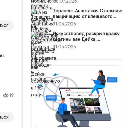
08.07.2025
Терапевт Анастасия Стольная:
вакцинацию от клещевого
энцефалита проводят в н...
31.05.2025
ться
Искусствовед раскрыл кражу
картины ван Дейка,
совершенную в 1951 году
31.05.2025
н.
ила
опрос
19
ться