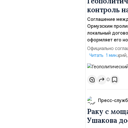
Геополитич
контроль 
Соглашение межд
Ормузским пролив
локальный догово
оформляет его но
Официально соглаш
рабочий сценарий,
Читать 1 мин.
тезисы и последств
Ранее Иран и Оман
Новое соглашение з
0
Пресс-служб
Раку с мощ
Ушакова до