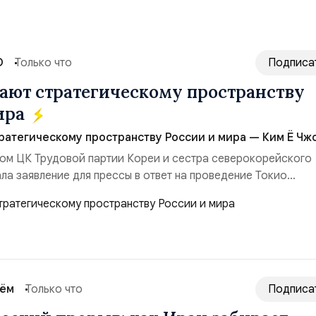
О
Только что
Подписа
ют стратегическому пространству
ира
атегическому пространству России и мира — Ким Ё Чжо
ом ЦК Трудовой партии Кореи и сестра северокорейского
ла заявление для прессы в ответ на проведение Токио
ом США запусков крылатых ракет Томагавк.«Япония отброс
сть „исключительно оборонительной страны“ и выносит в
рном вооружении на всеобщее обозрение, одновреме...
сём
Только что
Подписа