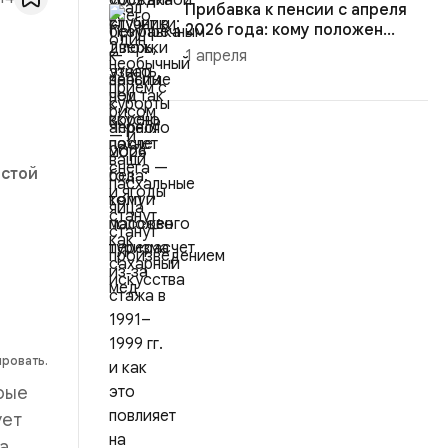
Прибавка к пенсии с апреля
2026 года: кому положен
пере...
1 апреля
лстой
ировать.
рые
ует
а.