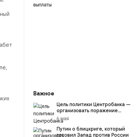
ьный
иабет
ле,
Важное
аких
Цель политики Центробанка —
организовать поражение
России в вооружённом
6 мая
конфликте с США
Путин о блицкриге, который
готовил Запад против России