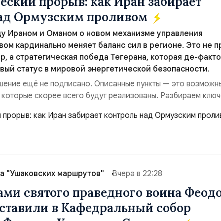
еский прорыв: как Иран забирает
над Ормузским проливом
у Ираном и Оманом о новом механизме управления
ом кардинально меняет баланс сил в регионе. Это не п
р, а стратегическая победа Тегерана, которая де-факто
вый статус в мировой энергетической безопасности.
ение ещё не подписано. Описанные пункты — это возможн
 которые скорее всего будут реализованы. Разбираем клю
ия этого соглашения: 1. Новые доли контроля (75 на 25) Бы
 контролировали пролив на паритетных началах — 50/50. Ст
акрепляет за Ираном ...
а "Ушаковских маршрутов"
Вчера в 22:28
ами святого праведного воина Феод
ставили в Кафедральный собор