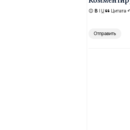
Комментир
😊
B
I
U
Цитата
Отправить