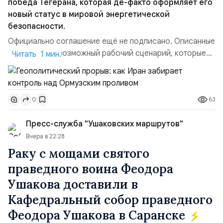
победа Тегерана, которая де-факто оформляет его
новый статус в мировой энергетической
безопасности.
Официально соглашение ещё не подписано. Описанные
пункты — это возможный рабочий сценарий, которые
Читать 1 мин.
скорее всего будут реализованы.Разбираем ключевые
тезисы и последствия этого соглашения:. 1. Новые
доли контроля (75 на 25). Было: Ранее Иран и Оман
63
0
контролировали пролив на паритетных началах —
50/50. Стало: Новое соглашение закрепляет за
Пресс-служба "Ушаковских маршрутов"
Ираном...
Вчера в 22:28
Раку с мощами святого
праведного воина Феодора
Ушакова доставили в
Кафедральный собор праведного
Феодора Ушакова в Саранске