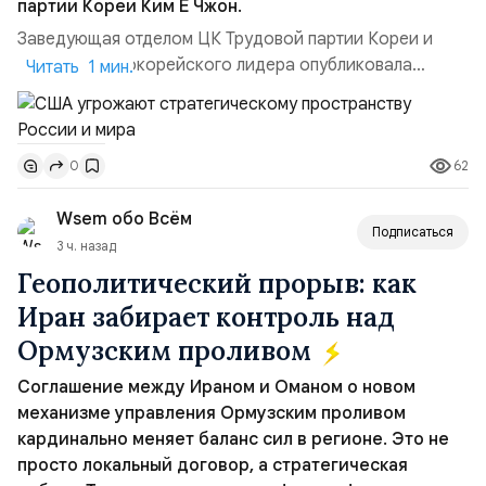
партии Кореи Ким Ё Чжон.
Заведующая отделом ЦК Трудовой партии Кореи и
сестра северокорейского лидера опубликовала
Читать 1 мин.
заявление для прессы в ответ на проведение Токио
совместных с флотом США запусков крылатых ракет
Томагавк.«Япония отбросила обманчивую видимость
62
0
„исключительно оборонительной страны“ и выносит
вопрос о собственном ядерном вооружении на
Wsem обо Всём
всеобщее обозрение, одновреме...
Подписаться
3 ч. назад
Геополитический прорыв: как
Иран забирает контроль над
Ормузским проливом
Соглашение между Ираном и Оманом о новом
механизме управления Ормузским проливом
кардинально меняет баланс сил в регионе. Это не
просто локальный договор, а стратегическая