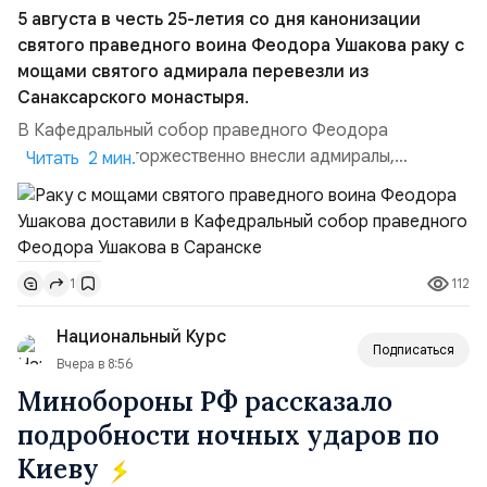
5 августа в честь 25-летия со дня канонизации
святого праведного воина Феодора Ушакова раку с
мощами святого адмирала перевезли из
Санаксарского монастыря.
В Кафедральный собор праведного Феодора
Ушакова раку торжественно внесли адмиралы,
Читать 2 мин.
участвовавшие в канонизации святого праведного
воина Феодора Ушакова 25 лет назад:Адмирал
Владимир Прокофьевич Валуев, командующий
Балтийским флотом ВМФ России (2001–2006
112
1
гг.);Адмирал Владимир Петрович Комоедов,
командующий Черноморским флотом ВМФ России
Национальный Курс
(1998–2002 г...
Подписаться
Вчера в 8:56
Минобороны РФ рассказало
подробности ночных ударов по
Киеву