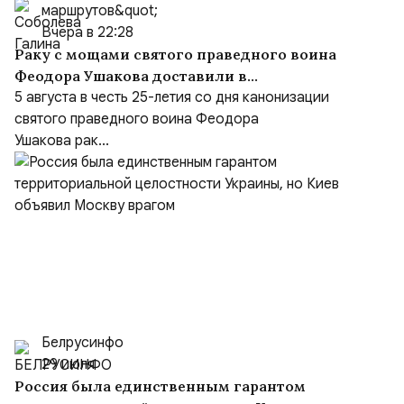
маршрутов&quot;
Вчера в 22:28
Раку с мощами святого праведного воина
Феодора Ушакова доставили в
Кафедральный собор праведного Феодора
5 августа в честь 25-летия со дня канонизации
Ушакова в Саранске
святого праведного воина Феодора
Ушакова рак...
Белрусинфо
29 июля
Россия была единственным гарантом