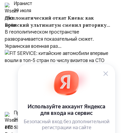
Иранист
29 июля
Дипломатический откат Киева: как
иранский ультиматум сменил риторику
Зеленского
В геополитическом пространстве
разворачивается показательный сюжет.
Украинская военная раз...
Пресс служба FIT SERVICE
29 июля
FIT SERVICE: китайские автомобили