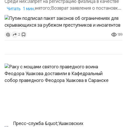
Среди них:Запрет на регистрацию физлица в качестве
ИП или самозанятого;Возврат заявления о постановке
Читать 1 мин.
недвижимости на кадастровый учет;Ограничение
водительских прав;Запрет регистрации транспортных
средств и на заключение сделок по
189
2
доверенности;Отказ в заключении кредитного
договора, предоставлении государственных и
муниципальных услуг онл...
Пресс-служба &quot;Ушаковских