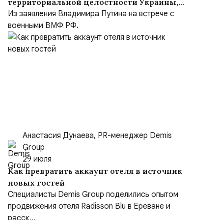
территориальной целостности Украины,
но Киев объявил Москву врагом
Из заявления Владимира Путина на встрече с
военными ВМФ РФ.
Анастасия Дунаева, PR-менеджер Demis
Group
29 июля
Как превратить аккаунт отеля в источник
новых гостей
Специалисты Demis Group поделились опытом
продвижения отеля Radisson Blu в Ереване и
расск...