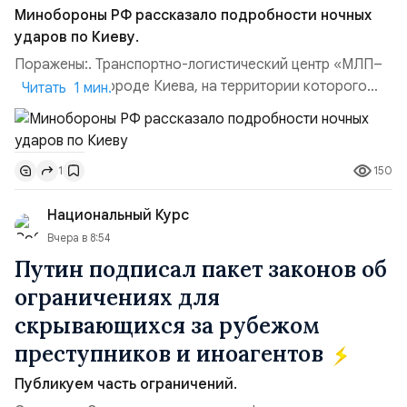
Минобороны РФ рассказало подробности ночных
ударов по Киеву.
Поражены:. Транспортно-логистический центр «МЛП–
Чайка» в пригороде Киева, на территории которого
Читать 1 мин.
осуществлялось хранение, сборка а также запуск с
прилегающего полевого аэродром «Чайка»
дальнобойных БПЛА ВСУ; Складские помещения
150
1
«Транс-Логистик» в Оболонском районе г. Киев,
использовавшиеся для хранения военного
Национальный Курс
имущества ВСУ; Сортировочны...
Вчера в 8:54
Путин подписал пакет законов об
ограничениях для
скрывающихся за рубежом
преступников и иноагентов
Публикуем часть ограничений.