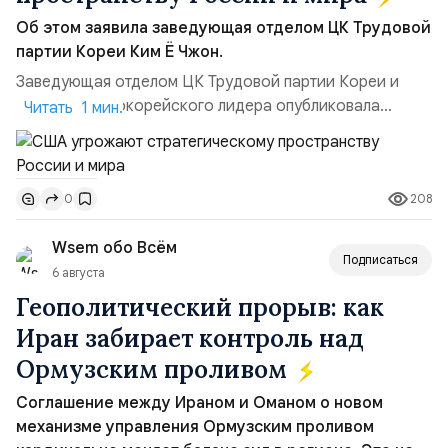
Об этом заявила заведующая отделом ЦК Трудовой
партии Кореи Ким Ё Чжон.
Заведующая отделом ЦК Трудовой партии Кореи и
сестра северокорейского лидера опубликовала
Читать 1 мин.
заявление для прессы в ответ на проведение Токио
совместных с флотом США запусков крылатых ракет
Томагавк.«Япония отбросила обманчивую видимость
208
0
„исключительно оборонительной страны“ и выносит
вопрос о собственном ядерном вооружении на
Wsem обо Всём
всеобщее обозрение, одновреме...
Подписаться
6 августа
Геополитический прорыв: как
Иран забирает контроль над
Ормузским проливом
Соглашение между Ираном и Оманом о новом
механизме управления Ормузским проливом