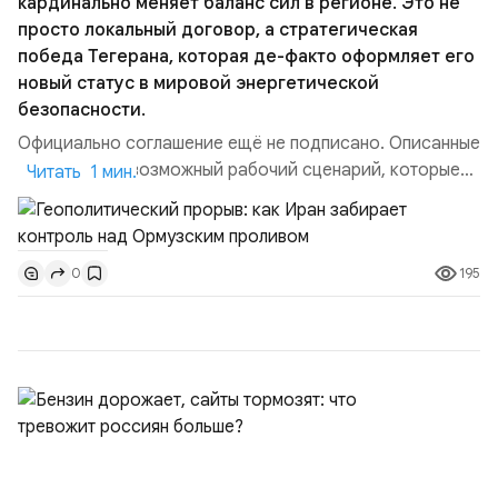
кардинально меняет баланс сил в регионе. Это не
просто локальный договор, а стратегическая
победа Тегерана, которая де-факто оформляет его
новый статус в мировой энергетической
безопасности.
Официально соглашение ещё не подписано. Описанные
пункты — это возможный рабочий сценарий, которые
Читать 1 мин.
скорее всего будут реализованы.Разбираем ключевые
тезисы и последствия этого соглашения:. 1. Новые
доли контроля (75 на 25). Было: Ранее Иран и Оман
195
0
контролировали пролив на паритетных началах —
50/50. Стало: Новое соглашение закрепляет за
Ираном...