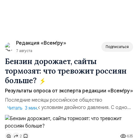
Редакция «Всем!ру»
Подписаться
7 августа
Бензин дорожает, сайты
тормозят: что тревожит россиян
больше?
Результаты опроса от эксперта редакции «Всем!ру»
Последние месяцы российское общество
адаптируется к условиям двойного давления. С одной
Читать 3 мин.
стороны, происходит рост цен на товары первой
необходимости, инфляция и локальные сбои в
поставках бензина. А с другой – технологическая
635
2
турбулентность: перебои в работе интернета,