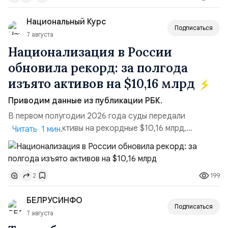
блокировки сайтов, необходимость осваивать VPN и
Национальный Курс
российские платформы.Что из этого бье...
Подписаться
7 августа
Национализация в России
обновила рекорд: за полгода
изъято активов на $10,16 млрд
Приводим данные из публикации РБК.
В первом полугодии 2026 года суды передали
государству активы на рекордные $10,16 млрд,
Читать 1 мин.
подсчитали аналитики AK&M. Это в 2,5 раза больше,
чем за аналогичный период 2025 года ($3,95 млрд).
Всего зафиксировано 15 национализационных
199
2
транзакций, которые обеспечили 42,2% денежного
объёма всего российского рынка слияний и
БЕЛРУСИНФО
поглощений. Крупнейшей ...
Подписаться
7 августа