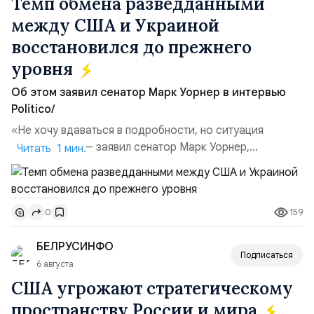
Темп обмена разведданными
между США и Украиной
восстановился до прежнего
уровня
Об этом заявил сенатор Марк Уорнер в интервью
Politico/
«Не хочу вдаваться в подробности, но ситуация
улучшилась», — заявил сенатор Марк Уорнер,
Читать 1 мин.
высокопоставленный член комитета по разведке,
добавив, что использование Украиной беспилотников и
ракет большой дальности позволило ей наносить
159
0
удары вглубь российской территории и укрепило её
позиции.Сотрудничество со стороны США стало
БЕЛРУСИНФО
ключом к позитивному пов...
Подписаться
6 августа
США угрожают стратегическому
пространству России и мира