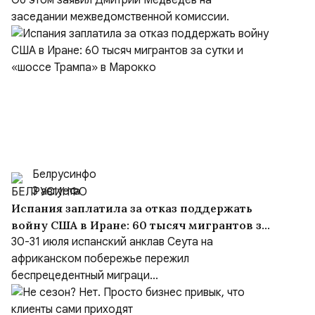
вброшенное врагом
Об этом заявил Дмитрий Медведев на
заседании межведомственной комиссии.
Белрусинфо
3 августа
Испания заплатила за отказ поддержать
войну США в Иране: 60 тысяч мигрантов за
сутки и «шоссе Трампа» в Марокко
30-31 июля испанский анклав Сеута на
африканском побережье пережил
беспрецедентный миграци...