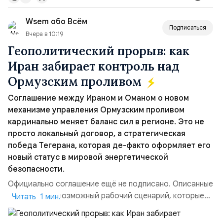
вопрос о собственном ядерном вооружении на
Wsem обо Всём
всеобщее обозрение, одновреме...
Подписаться
Вчера в 10:19
Геополитический прорыв: как
Иран забирает контроль над
Ормузским проливом
Соглашение между Ираном и Оманом о новом
механизме управления Ормузским проливом
кардинально меняет баланс сил в регионе. Это не
просто локальный договор, а стратегическая
победа Тегерана, которая де-факто оформляет его
новый статус в мировой энергетической
безопасности.
Официально соглашение ещё не подписано. Описанные
пункты — это возможный рабочий сценарий, которые
Читать 1 мин.
скорее всего будут реализованы.Разбираем ключевые
тезисы и последствия этого соглашения:. 1. Новые