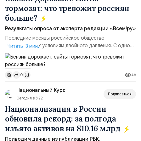
тормозят: что тревожит россиян
больше?
Результаты опроса от эксперта редакции «Всем!ру»
Последние месяцы российское общество
адаптируется к условиям двойного давления. С одной
Читать 3 мин.
стороны, происходит рост цен на товары первой
необходимости, инфляция и локальные сбои в
поставках бензина. А с другой – технологическая
46
0
турбулентность: перебои в работе интернета,
блокировки сайтов, необходимость осваивать VPN и
Национальный Курс
российские платформы.Что из этого бье...
Подписаться
Сегодня в 8:22
Национализация в России
обновила рекорд: за полгода
изъято активов на $10,16 млрд
Приводим данные из публикации РБК.