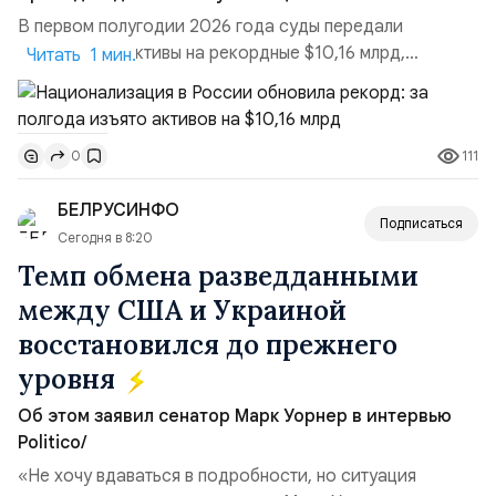
В первом полугодии 2026 года суды передали
государству активы на рекордные $10,16 млрд,
Читать 1 мин.
подсчитали аналитики AK&M. Это в 2,5 раза больше,
чем за аналогичный период 2025 года ($3,95 млрд).
Всего зафиксировано 15 национализационных
111
0
транзакций, которые обеспечили 42,2% денежного
объёма всего российского рынка слияний и
БЕЛРУСИНФО
поглощений. Крупнейшей ...
Подписаться
Сегодня в 8:20
Темп обмена разведданными
между США и Украиной
восстановился до прежнего
уровня
Об этом заявил сенатор Марк Уорнер в интервью
Politico/
«Не хочу вдаваться в подробности, но ситуация