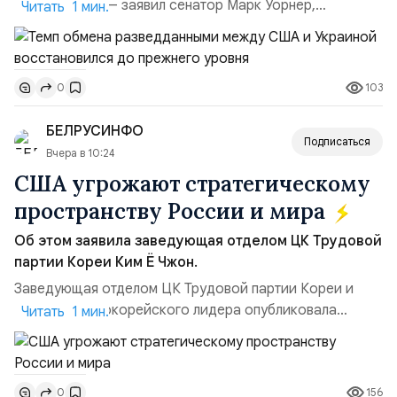
улучшилась», — заявил сенатор Марк Уорнер,
Читать 1 мин.
высокопоставленный член комитета по разведке,
добавив, что использование Украиной беспилотников и
ракет большой дальности позволило ей наносить
103
0
удары вглубь российской территории и укрепило её
позиции.Сотрудничество со стороны США стало
БЕЛРУСИНФО
ключом к позитивному пов...
Подписаться
Вчера в 10:24
США угрожают стратегическому
пространству России и мира
Об этом заявила заведующая отделом ЦК Трудовой
партии Кореи Ким Ё Чжон.
Заведующая отделом ЦК Трудовой партии Кореи и
сестра северокорейского лидера опубликовала
Читать 1 мин.
заявление для прессы в ответ на проведение Токио
совместных с флотом США запусков крылатых ракет
Томагавк.«Япония отбросила обманчивую видимость
156
0
„исключительно оборонительной страны“ и выносит