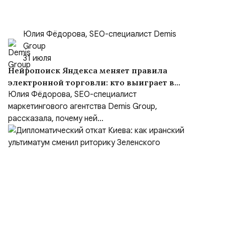
Юлия Фёдорова, SEO-специалист Demis
Group
31 июля
Нейропоиск Яндекса меняет правила
электронной торговли: кто выиграет в
борьбе за покупателя
Юлия Фёдорова, SEO-специалист
маркетингового агентства Demis Group,
рассказала, почему ней...