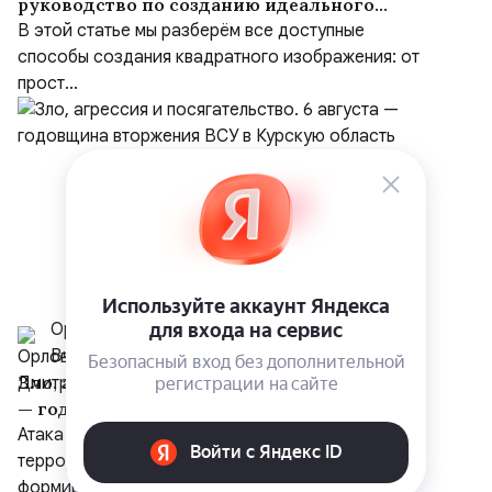
руководство по созданию идеального
квадрата
В этой статье мы разберём все доступные
способы создания квадратного изображения: от
прост...
Орлов Дмитрий, к.ф.н.
Вчера в 9:13
Зло, агрессия и посягательство. 6 августа
— годовщина вторжения ВСУ в Курскую
область
Атака на Курскую область в 2024 году —
террористическое нападение вооруженных
формирований...