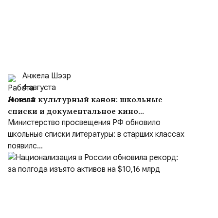
Анжела Шээр
4 августа
Новый культурный канон: школьные
списки и документальное кино
формируют образ героя
Министерство просвещения РФ обновило
школьные списки литературы: в старших классах
появилс...