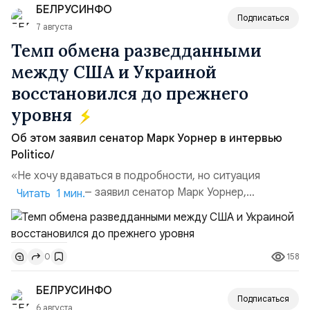
БЕЛРУСИНФО
поглощений. Крупнейшей ...
Подписаться
7 августа
Темп обмена разведданными
между США и Украиной
восстановился до прежнего
уровня
Об этом заявил сенатор Марк Уорнер в интервью
Politico/
«Не хочу вдаваться в подробности, но ситуация
улучшилась», — заявил сенатор Марк Уорнер,
Читать 1 мин.
высокопоставленный член комитета по разведке,
добавив, что использование Украиной беспилотников и
ракет большой дальности позволило ей наносить
158
0
удары вглубь российской территории и укрепило её
позиции.Сотрудничество со стороны США стало
БЕЛРУСИНФО
ключом к позитивному пов...
Подписаться
6 августа