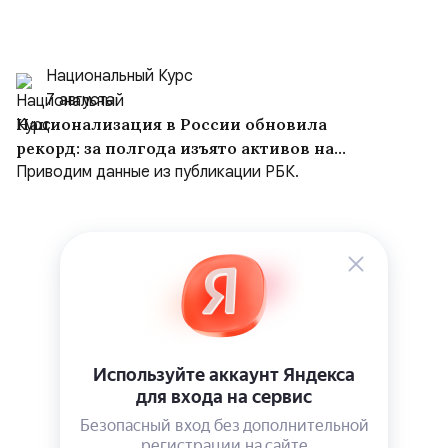
Национальный Курс
7 августа
Национализация в России обновила
рекорд: за полгода изъято активов на
$10,16 млрд
Приводим данные из публикации РБК.