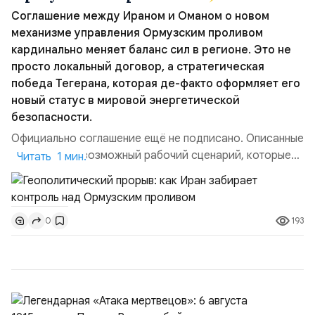
Соглашение между Ираном и Оманом о новом
механизме управления Ормузским проливом
кардинально меняет баланс сил в регионе. Это не
просто локальный договор, а стратегическая
победа Тегерана, которая де-факто оформляет его
новый статус в мировой энергетической
безопасности.
Официально соглашение ещё не подписано. Описанные
пункты — это возможный рабочий сценарий, которые
Читать 1 мин.
скорее всего будут реализованы.Разбираем ключевые
тезисы и последствия этого соглашения:. 1. Новые
доли контроля (75 на 25). Было: Ранее Иран и Оман
193
0
контролировали пролив на паритетных началах —
50/50. Стало: Новое соглашение закрепляет за
Ираном...