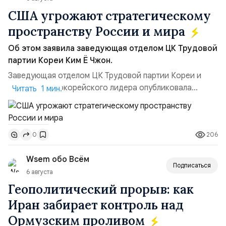
США угрожают стратегическому
пространству России и мира
Об этом заявила заведующая отделом ЦК Трудовой
партии Кореи Ким Ё Чжон.
Заведующая отделом ЦК Трудовой партии Кореи и
сестра северокорейского лидера опубликовала
Читать 1 мин.
заявление для прессы в ответ на проведение Токио
совместных с флотом США запусков крылатых ракет
Томагавк.«Япония отбросила обманчивую видимость
206
0
„исключительно оборонительной страны“ и выносит
вопрос о собственном ядерном вооружении на
Wsem обо Всём
всеобщее обозрение, одновреме...
Подписаться
6 августа
Геополитический прорыв: как
Иран забирает контроль над
Ормузским проливом