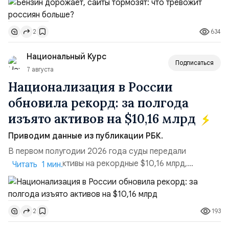
необходимости, инфляция и локальные сбои в
поставках бензина. А с другой – технологическая
634
2
турбулентность: перебои в работе интернета,
блокировки сайтов, необходимость осваивать VPN и
Национальный Курс
российские платформы.Что из этого бье...
Подписаться
7 августа
Национализация в России
обновила рекорд: за полгода
изъято активов на $10,16 млрд
Приводим данные из публикации РБК.
В первом полугодии 2026 года суды передали
государству активы на рекордные $10,16 млрд,
Читать 1 мин.
подсчитали аналитики AK&M. Это в 2,5 раза больше,
чем за аналогичный период 2025 года ($3,95 млрд).
Всего зафиксировано 15 национализационных
193
2
транзакций, которые обеспечили 42,2% денежного
объёма всего российского рынка слияний и