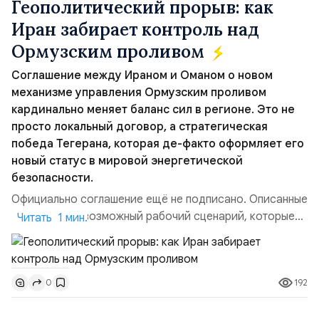
Геополитический прорыв: как
Иран забирает контроль над
Ормузским проливом
Соглашение между Ираном и Оманом о новом
механизме управления Ормузским проливом
кардинально меняет баланс сил в регионе. Это не
просто локальный договор, а стратегическая
победа Тегерана, которая де-факто оформляет его
новый статус в мировой энергетической
безопасности.
Официально соглашение ещё не подписано. Описанные
пункты — это возможный рабочий сценарий, которые
Читать 1 мин.
скорее всего будут реализованы.Разбираем ключевые
тезисы и последствия этого соглашения:. 1. Новые
доли контроля (75 на 25). Было: Ранее Иран и Оман
192
0
контролировали пролив на паритетных началах —
50/50. Стало: Новое соглашение закрепляет за