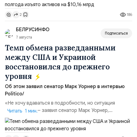
чем за аналогичный период 2025 года ($3,95 млрд).
Всего зафиксировано 15 национализационных
186
2
транзакций, которые обеспечили 42,2% денежного
объёма всего российского рынка слияний и
БЕЛРУСИНФО
поглощений. Крупнейшей ...
Подписаться
7 августа
Темп обмена разведданными
между США и Украиной
восстановился до прежнего
уровня
Об этом заявил сенатор Марк Уорнер в интервью
Politico/
«Не хочу вдаваться в подробности, но ситуация
улучшилась», — заявил сенатор Марк Уорнер,
Читать 1 мин.
высокопоставленный член комитета по разведке,
добавив, что использование Украиной беспилотников и
ракет большой дальности позволило ей наносить