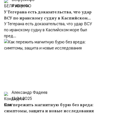
4 августа
У Тегерана есть доказательства, что удар
ВСУ по иранскому судну в Каспийском
море был преднамеренным, несмотря на
У Тегерана есть доказательства, что удар ВСУ
заверения Киева
по иранскому судну в Каспийском море был
пред...
Александр Фадеев
13.04.2025
Как пережить магнитную бурю без вреда:
симптомы, защита и новые исследования