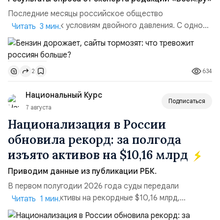
Последние месяцы российское общество
адаптируется к условиям двойного давления. С одной
Читать 3 мин.
стороны, происходит рост цен на товары первой
необходимости, инфляция и локальные сбои в
поставках бензина. А с другой – технологическая
634
2
турбулентность: перебои в работе интернета,
блокировки сайтов, необходимость осваивать VPN и
Национальный Курс
российские платформы.Что из этого бье...
Подписаться
7 августа
Национализация в России
обновила рекорд: за полгода
изъято активов на $10,16 млрд
Приводим данные из публикации РБК.
В первом полугодии 2026 года суды передали
государству активы на рекордные $10,16 млрд,
Читать 1 мин.
подсчитали аналитики AK&M. Это в 2,5 раза больше,