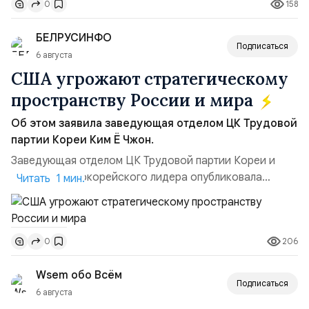
158
0
удары вглубь российской территории и укрепило её
позиции.Сотрудничество со стороны США стало
БЕЛРУСИНФО
ключом к позитивному пов...
Подписаться
6 августа
США угрожают стратегическому
пространству России и мира
Об этом заявила заведующая отделом ЦК Трудовой
партии Кореи Ким Ё Чжон.
Заведующая отделом ЦК Трудовой партии Кореи и
сестра северокорейского лидера опубликовала
Читать 1 мин.
заявление для прессы в ответ на проведение Токио
совместных с флотом США запусков крылатых ракет
Томагавк.«Япония отбросила обманчивую видимость
206
0
„исключительно оборонительной страны“ и выносит
вопрос о собственном ядерном вооружении на
Wsem обо Всём
всеобщее обозрение, одновреме...
Подписаться
6 августа