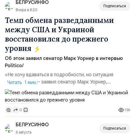
БЕЛРУСИНФО
поглощений. Крупнейшей ...
Подписаться
Вчера в 8:20
Темп обмена разведданными
между США и Украиной
восстановился до прежнего
уровня
Об этом заявил сенатор Марк Уорнер в интервью
Politico/
«Не хочу вдаваться в подробности, но ситуация
улучшилась», — заявил сенатор Марк Уорнер,
Читать 1 мин.
высокопоставленный член комитета по разведке,
добавив, что использование Украиной беспилотников и
ракет большой дальности позволило ей наносить
136
0
удары вглубь российской территории и укрепило её
позиции.Сотрудничество со стороны США стало
БЕЛРУСИНФО
ключом к позитивному пов...
Подписаться
6 августа