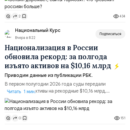
необходимости, инфляция и локальные сбои в
поставках бензина. А с другой – технологическая
434
2
турбулентность: перебои в работе интернета,
блокировки сайтов, необходимость осваивать VPN и
Национальный Курс
российские платформы.Что из этого бье...
Подписаться
Вчера в 8:22
Национализация в России
обновила рекорд: за полгода
изъято активов на $10,16 млрд
Приводим данные из публикации РБК.
В первом полугодии 2026 года суды передали
государству активы на рекордные $10,16 млрд,
Читать 1 мин.
подсчитали аналитики AK&M. Это в 2,5 раза больше,
чем за аналогичный период 2025 года ($3,95 млрд).
Всего зафиксировано 15 национализационных
151
0
транзакций, которые обеспечили 42,2% денежного
объёма всего российского рынка слияний и