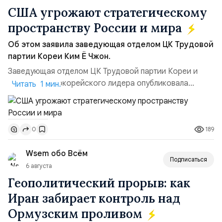
США угрожают стратегическому
пространству России и мира
Об этом заявила заведующая отделом ЦК Трудовой
партии Кореи Ким Ё Чжон.
Заведующая отделом ЦК Трудовой партии Кореи и
сестра северокорейского лидера опубликовала
Читать 1 мин.
заявление для прессы в ответ на проведение Токио
совместных с флотом США запусков крылатых ракет
Томагавк.«Япония отбросила обманчивую видимость
189
0
„исключительно оборонительной страны“ и выносит
вопрос о собственном ядерном вооружении на
Wsem обо Всём
всеобщее обозрение, одновреме...
Подписаться
6 августа
Геополитический прорыв: как
Иран забирает контроль над
Ормузским проливом