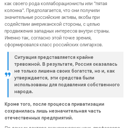
как своего рода коллаборационисты или "пятая
колонна". Предполагается, что они получили
значительные российские активы, якобы при
содействии американской стороны, с целью
продвижения западных интересов внутри страны.
Именно так, согласно этой точке зрения,
сформировался класс российских олигархов.
Ситуация представляется крайне
тревожной. В результате, Россия оказалась
не только лишена своих богатств, но и, как
утверждается, эти средства были
использованы для подавления собственного
народа.
Привет!
Я - политический блогер Михаил Советский. В
Кроме того, после процесса приватизации
марте 2022 года Гугл удалил все мои каналы на
сохранилась лишь незначительная часть
ютубе с 500 тыс. подписчиков за то, что там
отечественных предприятий.
рассказана правда о положении дел в России и