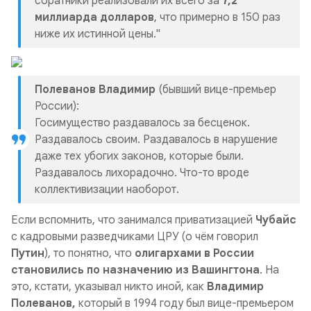
соратники реализовали их всего за
7,2
миллиарда долларов
, что примерно в 150 раз
ниже их истинной цены."
Полеванов Владимир
(бывший вице-премьер
России):
Госимущество раздавалось за бесценок.
Раздавалось своим. Раздавалось в нарушение
даже тех убогих законов, которые были.
Раздавалось лихорадочно. Что-то вроде
коллективизации наоборот.
Если вспомнить, что занимался приватизацией
Чубайс
с кадровыми разведчиками ЦРУ (о чём говорил
Путин
), то понятно, что
олигархами в России
становились по назначению из Вашингтона
. На
это, кстати, указывал никто иной, как
Владимир
Полеванов,
который в 1994 году был вице-премьером