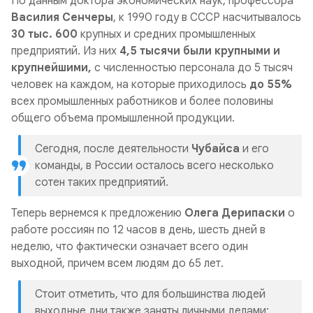
По данным доктора экономических наук, профессора
мире.
Василия Сенчеры
, к 1990 году в СССР насчитывалось
30 тыс. 600
крупных и средних промышленных
Для связи:
предприятий. Из них
4,5 тысячи были крупными и
luchshijkanal@yandex.ru
крупнейшими,
с численностью персонала до 5 тысяч
https://t.me/sovetskij
человек на каждом, на которые приходилось
до 55%
всех промышленных работников и более половины
общего объема промышленной продукции.
Сегодня, после деятельности
Чубайса
и его
команды, в России осталось всего несколько
сотен таких предприятий.
Теперь вернемся к предложению
Олега Дерипаски
о
работе россиян по 12 часов в день, шесть дней в
неделю, что фактически означает всего один
выходной, причем всем людям до 65 лет.
Стоит отметить, что для большинства людей
выходные дни также заняты личными делами: