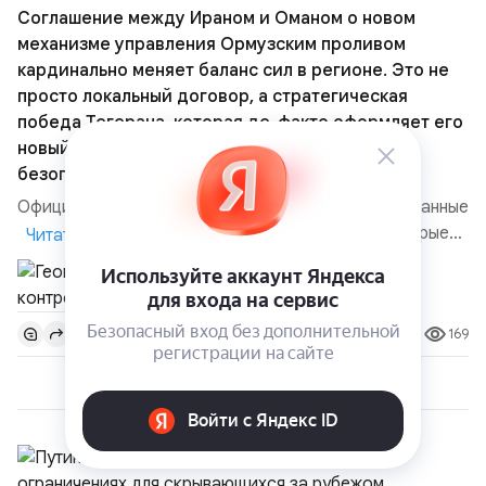
Соглашение между Ираном и Оманом о новом
механизме управления Ормузским проливом
кардинально меняет баланс сил в регионе. Это не
просто локальный договор, а стратегическая
победа Тегерана, которая де-факто оформляет его
новый статус в мировой энергетической
безопасности.
Официально соглашение ещё не подписано. Описанные
пункты — это возможный рабочий сценарий, которые
Читать 1 мин.
скорее всего будут реализованы.Разбираем ключевые
тезисы и последствия этого соглашения:. 1. Новые
доли контроля (75 на 25). Было: Ранее Иран и Оман
169
0
контролировали пролив на паритетных началах —
50/50. Стало: Новое соглашение закрепляет за
Ираном...