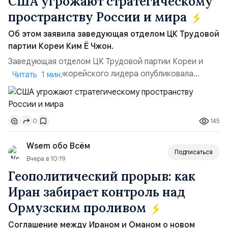
США угрожают стратегическому
пространству России и мира
Об этом заявила заведующая отделом ЦК Трудовой
партии Кореи Ким Ё Чжон.
Заведующая отделом ЦК Трудовой партии Кореи и
сестра северокорейского лидера опубликовала
Читать 1 мин.
заявление для прессы в ответ на проведение Токио
совместных с флотом США запусков крылатых ракет
Томагавк.«Япония отбросила обманчивую видимость
145
0
„исключительно оборонительной страны“ и выносит
вопрос о собственном ядерном вооружении на
Wsem обо Всём
всеобщее обозрение, одновреме...
Подписаться
Вчера в 10:19
Геополитический прорыв: как
Иран забирает контроль над
Ормузским проливом
Соглашение между Ираном и Оманом о новом