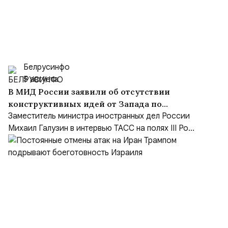
Белрусинфо
5 августа
В МИД России заявили об отсутствии
конструктивных идей от Запада по
Украине и переходе на язык ультиматумов
Заместитель министра иностранных дел России
Михаил Галузин в интервью ТАСС на полях III Ро...