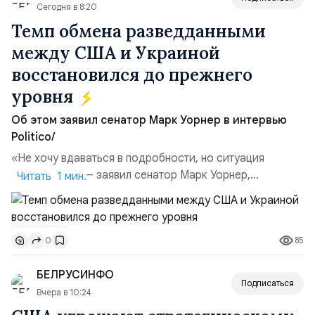
Сегодня в 8:20
Темп обмена разведданными
между США и Украиной
восстановился до прежнего
уровня
Об этом заявил сенатор Марк Уорнер в интервью
Politico/
«Не хочу вдаваться в подробности, но ситуация
улучшилась», — заявил сенатор Марк Уорнер,
Читать 1 мин.
высокопоставленный член комитета по разведке,
добавив, что использование Украиной беспилотников и
ракет большой дальности позволило ей наносить
85
0
удары вглубь российской территории и укрепило её
позиции.Сотрудничество со стороны США стало
БЕЛРУСИНФО
ключом к позитивному пов...
Подписаться
Вчера в 10:24