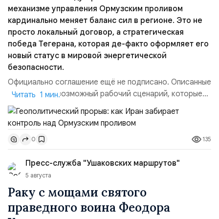
механизме управления Ормузским проливом
кардинально меняет баланс сил в регионе. Это не
просто локальный договор, а стратегическая
победа Тегерана, которая де-факто оформляет его
новый статус в мировой энергетической
безопасности.
Официально соглашение ещё не подписано. Описанные
пункты — это возможный рабочий сценарий, которые
Читать 1 мин.
скорее всего будут реализованы.Разбираем ключевые
тезисы и последствия этого соглашения:. 1. Новые
доли контроля (75 на 25). Было: Ранее Иран и Оман
135
0
контролировали пролив на паритетных началах —
50/50. Стало: Новое соглашение закрепляет за
Пресс-служба "Ушаковских маршрутов"
Ираном...
5 августа
Раку с мощами святого
праведного воина Феодора