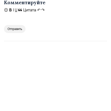
Комментируйте
😊
B
I
U
Цитата
↶
↷
Отправить