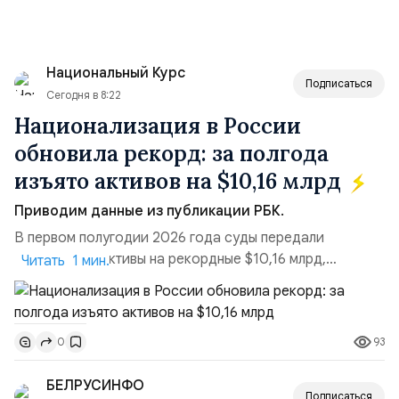
Национальный Курс
Подписаться
Сегодня в 8:22
Национализация в России
обновила рекорд: за полгода
изъято активов на $10,16 млрд
Приводим данные из публикации РБК.
В первом полугодии 2026 года суды передали
государству активы на рекордные $10,16 млрд,
Читать 1 мин.
подсчитали аналитики AK&M. Это в 2,5 раза больше,
чем за аналогичный период 2025 года ($3,95 млрд).
Всего зафиксировано 15 национализационных
93
0
транзакций, которые обеспечили 42,2% денежного
объёма всего российского рынка слияний и
БЕЛРУСИНФО
поглощений. Крупнейшей ...
Подписаться