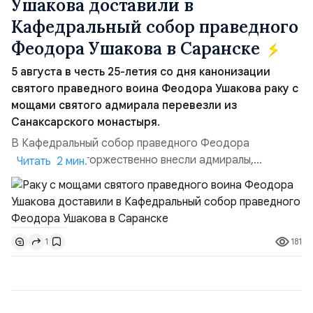
Ушакова доставили в
Кафедральный собор праведного
Феодора Ушакова в Саранске
5 августа в честь 25-летия со дня канонизации
святого праведного воина Феодора Ушакова раку с
мощами святого адмирала перевезли из
Санаксарского монастыря.
В Кафедральный собор праведного Феодора
Ушакова раку торжественно внесли адмиралы,
Читать 2 мин.
участвовавшие в канонизации святого праведного
воина Феодора Ушакова 25 лет назад:Адмирал
Владимир Прокофьевич Валуев, командующий
Балтийским флотом ВМФ России (2001–2006
181
1
гг.);Адмирал Владимир Петрович Комоедов,
командующий Черноморским флотом ВМФ России
(1998–2002 г...