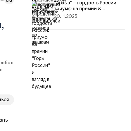
"Архыз" – гордость России:
триумф на премии &...
20.11.2025
,
собах
х
ться