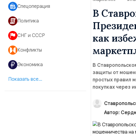
Спецоперация
В Ставр
Политика
Президен
как избе
СНГ и СССР
маркетп
Конфликты
Экономика
В Ставропольско
защиты от мошен
Показать все...
простых правил 
покупках через и
Ставропольс
Автор:
Сердю