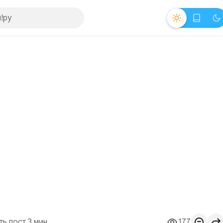
ть пост 3 мин.
177