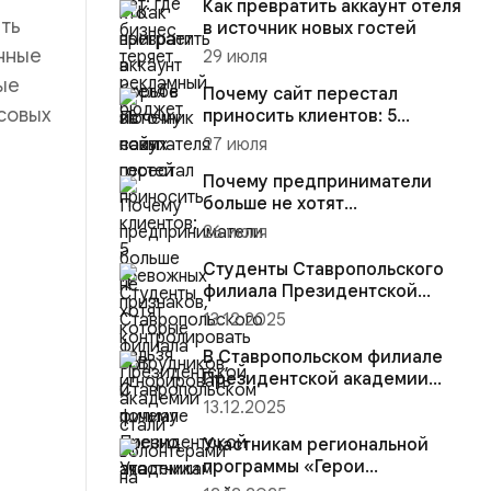
Как превратить аккаунт отеля
ить
в источник новых гостей
енные
29 июля
ые
Почему сайт перестал
совых
приносить клиентов: 5
тревожных признаков,
27 июля
которые нель...
Почему предприниматели
больше не хотят
контролировать сотрудников,
26 июля
и почему ...
Студенты Ставропольского
филиала Президентской
академии стали волонтёрами
13.12.2025
на...
В Ставропольском филиале
Президентской академии
участники региональной
13.12.2025
прогр...
Участникам региональной
программы «Герои
Ставрополья» вручена