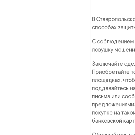
В Ставропольск
способах защит
С соблюдением 
ловушку мошенни
Заключайте сдел
Приобретайте то
площадках, чтоб
поддавайтесь н
письма или соо
предложениями» 
покупке на тако
банковской карты