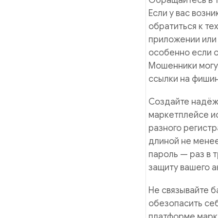
Обращайтесь в 
Если у вас возн
обратиться к те
приложении или 
особенно если о
Мошенники могу
ссылки на фишин
Создайте надёжн
маркетплейсе ис
разного регистр
длиной не менее
пароль — раз в 
защиту вашего а
Не связывайте б
обезопасить себ
платформе марке