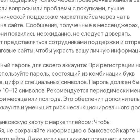
техподдержку только через проверенные каналы св
икли вопросы или проблемы с покупками, лучше
хнической поддержке маркетплейса через чат в
на сайте. Сообщения, полученные в мессенджерах,
ни появились неожиданно, не следует доверять.
т представляться сотрудниками поддержки и отпра
говые сайты, чтобы украсть вашу личную информац
ый пароль для своего аккаунта: При регистрации н
пользуйте пароль, состоящий из комбинации букв
а, цифр и специальных символов. Пароль должен бы
 10–12 символов. Рекомендуется периодически мен
три месяца или полгода. Это обеспечит дополнител
ккаунта и уменьшит риск несанкционированного дос
анковскую карту с маркетплейсом: Чтобы
я, не сохраняйте информацию о банковской карте н
тплейса. Даже если ваш аккаунт попадает в руки