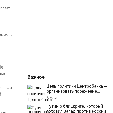
ировать.
ния в
Не
ные
Важное
Цель политики Центробанка —
. При
организовать поражение
й
России в вооружённом
6 мая
конфликте с США
Путин о блицкриге, который
готовил Запад против России