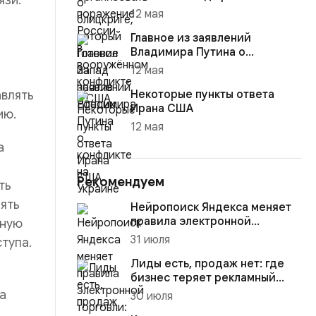
язи:
12 мая
Главное из заявлений
Владимира Путина о
конфликте на Украине
12 мая
влять
Некоторые пункты ответа
Ирана США
ию.
12 мая
а
Рекомендуем
ть
ять
Нейропоиск Яндекса меняет
правила электронной
ьную
торговли: кто выиграет в
31 июля
тупа.
борьб...
Лиды есть, продаж нет: где
бизнес теряет рекламный
бюджет
а
30 июля