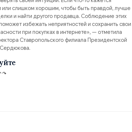
верять своей интуиции. Если что‑то кажется
 или слишком хорошим, чтобы быть правдой, лучше
делки и найти другого продавца. Соблюдение этих
поможет избежать неприятностей и сохранить свои
асности при покупках в интернете», — отметила
ректора Ставропольского филиала Президентской
 Сердюкова.
уйте
↶
↷