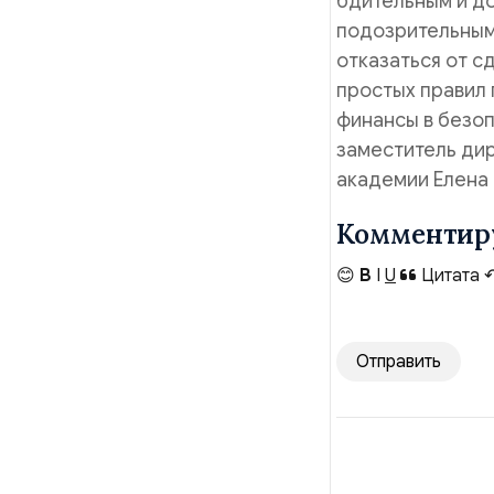
бдительным и до
подозрительным
отказаться от с
простых правил 
финансы в безоп
заместитель ди
академии Елена
Комментир
😊
B
I
U
Цитата
Отправить