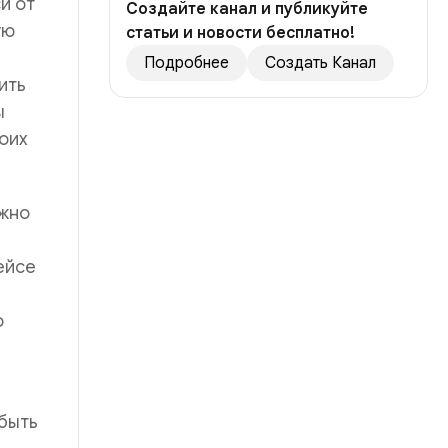
и от
Создайте канал и публикуйте
ую
статьи и новости бесплатно!
Подробнее
Создать Канал
ить
ы
оих
ожно
ейсе
о
 быть