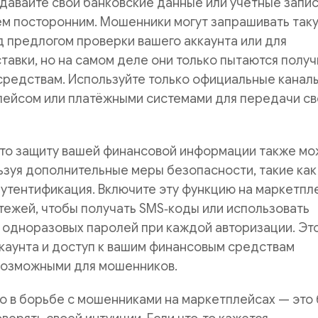
давайте свои банковские данные или учётные запис
ем посторонним. Мошенники могут запрашивать так
 предлогом проверки вашего аккаунта или для
авки, но на самом деле они только пытаются получ
средствам. Используйте только официальные канал
лейсом или платёжными системами для передачи св
 что защиту вашей финансовой информации также м
ьзуя дополнительные меры безопасности, такие как
утентификация. Включите эту функцию на маркетпл
тежей, чтобы получать SMS‑коды или использовать
 одноразовых паролей при каждой авторизации. Эт
каунта и доступ к вашим финансовым средствам
возможными для мошенников.
о в борьбе с мошенниками на маркетплейсах — это