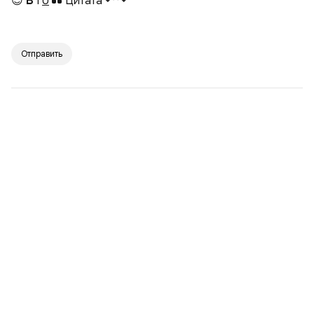
😊
B
I
U
Цитата
↶
↷
Отправить