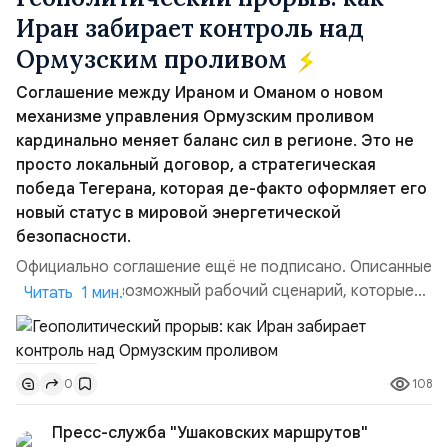
Иран забирает контроль над
Ормузским проливом
Соглашение между Ираном и Оманом о новом
механизме управления Ормузским проливом
кардинально меняет баланс сил в регионе. Это не
просто локальный договор, а стратегическая
победа Тегерана, которая де-факто оформляет его
новый статус в мировой энергетической
безопасности.
Официально соглашение ещё не подписано. Описанные
пункты — это возможный рабочий сценарий, которые
Читать 1 мин.
скорее всего будут реализованы.Разбираем ключевые
тезисы и последствия этого соглашения:. 1. Новые
доли контроля (75 на 25). Было: Ранее Иран и Оман
108
0
контролировали пролив на паритетных началах —
50/50. Стало: Новое соглашение закрепляет за
Пресс-служба "Ушаковских маршрутов"
Ираном...