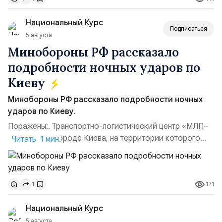
гг.);Адмирал Владимир Петрович Комоедов,
командующий Черноморским флотом ВМФ России
Национальный Курс
(1998–2002 г...
Подписаться
5 августа
Минобороны РФ рассказало
подробности ночных ударов по
Киеву
Минобороны РФ рассказало подробности ночных
ударов по Киеву.
Поражены:. Транспортно-логистический центр «МЛП–
Чайка» в пригороде Киева, на территории которого
Читать 1 мин.
осуществлялось хранение, сборка а также запуск с
прилегающего полевого аэродром «Чайка»
дальнобойных БПЛА ВСУ; Складские помещения
171
1
«Транс-Логистик» в Оболонском районе г. Киев,
использовавшиеся для хранения военного
Национальный Курс
имущества ВСУ; Сортировочны...
5 августа