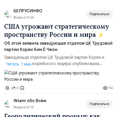
БЕЛРУСИНФО
Подписаться
Вчера в 10:24
США угрожают стратегическому
пространству России и мира
Об этом заявила заведующая отделом ЦК Трудовой
партии Кореи Ким Ё Чжон.
Заведующая отделом ЦК Трудовой партии Кореи и
сестра северокорейского лидера опубликовала
Читать 1 мин.
заявление для прессы в ответ на проведение Токио
совместных с флотом США запусков крылатых ракет
Томагавк.«Япония отбросила обманчивую видимость
114
0
„исключительно оборонительной страны“ и выносит
вопрос о собственном ядерном вооружении на
Wsem обо Всём
всеобщее обозрение, одновреме...
Подписаться
Вчера в 10:19
Геополитический прорыв: как