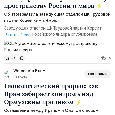
пространству России и мира
Об этом заявила заведующая отделом ЦК Трудовой
партии Кореи Ким Ё Чжон.
Заведующая отделом ЦК Трудовой партии Кореи и
сестра северокорейского лидера опубликовала
Читать 1 мин.
заявление для прессы в ответ на проведение Токио
совместных с флотом США запусков крылатых ракет
Томагавк.«Япония отбросила обманчивую видимость
189
0
„исключительно оборонительной страны“ и выносит
вопрос о собственном ядерном вооружении на
Wsem обо Всём
всеобщее обозрение, одновреме...
Подписаться
6 августа
Геополитический прорыв: как
Иран забирает контроль над
Ормузским проливом
Соглашение между Ираном и Оманом о новом