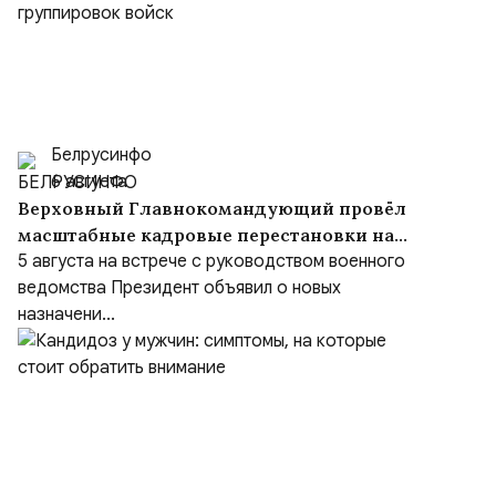
Белрусинфо
6 августа
Верховный Главнокомандующий провёл
масштабные кадровые перестановки на
встрече с руководством Министерства
5 августа на встрече с руководством военного
обороны и группировок войск
ведомства Президент объявил о новых
назначени...