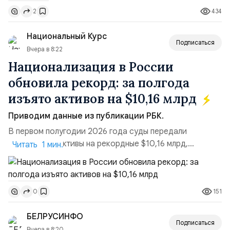
поставках бензина. А с другой – технологическая
434
2
турбулентность: перебои в работе интернета,
блокировки сайтов, необходимость осваивать VPN и
Национальный Курс
российские платформы.Что из этого бье...
Подписаться
Вчера в 8:22
Национализация в России
обновила рекорд: за полгода
изъято активов на $10,16 млрд
Приводим данные из публикации РБК.
В первом полугодии 2026 года суды передали
государству активы на рекордные $10,16 млрд,
Читать 1 мин.
подсчитали аналитики AK&M. Это в 2,5 раза больше,
чем за аналогичный период 2025 года ($3,95 млрд).
Всего зафиксировано 15 национализационных
151
0
транзакций, которые обеспечили 42,2% денежного
объёма всего российского рынка слияний и
БЕЛРУСИНФО
поглощений. Крупнейшей ...
Подписаться
Вчера в 8:20