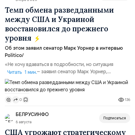
Темп обмена разведданными
между США и Украиной
восстановился до прежнего
уровня
Об этом заявил сенатор Марк Уорнер в интервью
Politico/
«Не хочу вдаваться в подробности, но ситуация
улучшилась», — заявил сенатор Марк Уорнер,
Читать 1 мин.
высокопоставленный член комитета по разведке,
добавив, что использование Украиной беспилотников и
ракет большой дальности позволило ей наносить
136
0
удары вглубь российской территории и укрепило её
позиции.Сотрудничество со стороны США стало
БЕЛРУСИНФО
ключом к позитивному пов...
Подписаться
6 августа
США угрожают стратегическому