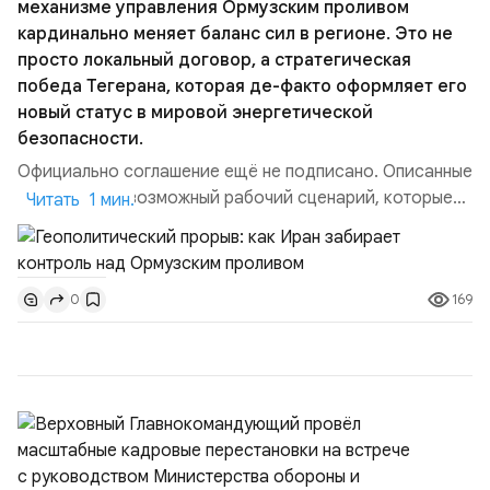
механизме управления Ормузским проливом
кардинально меняет баланс сил в регионе. Это не
просто локальный договор, а стратегическая
победа Тегерана, которая де-факто оформляет его
новый статус в мировой энергетической
безопасности.
Официально соглашение ещё не подписано. Описанные
пункты — это возможный рабочий сценарий, которые
Читать 1 мин.
скорее всего будут реализованы.Разбираем ключевые
тезисы и последствия этого соглашения:. 1. Новые
доли контроля (75 на 25). Было: Ранее Иран и Оман
169
0
контролировали пролив на паритетных началах —
50/50. Стало: Новое соглашение закрепляет за
Ираном...