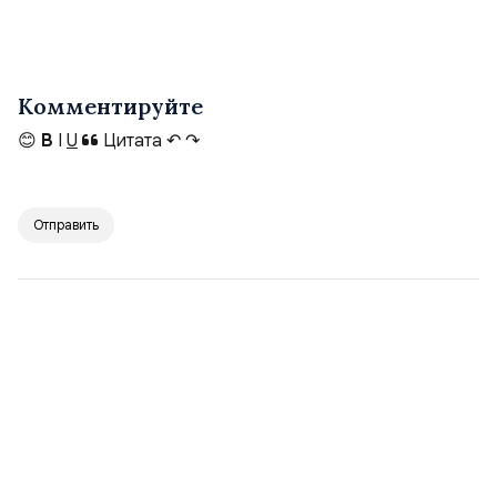
Комментируйте
😊
B
I
U
Цитата
↶
↷
Отправить