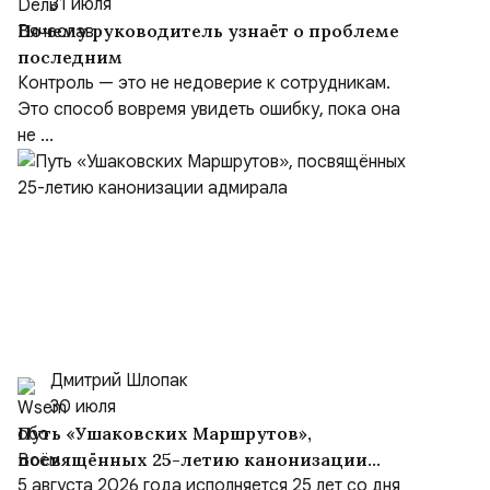
31 июля
Почему руководитель узнаёт о проблеме
последним
Контроль — это не недоверие к сотрудникам.
Это способ вовремя увидеть ошибку, пока она
не ...
Дмитрий Шлопак
30 июля
Путь «Ушаковских Маршрутов»,
посвящённых 25-летию канонизации
адмирала
5 августа 2026 года исполняется 25 лет со дня