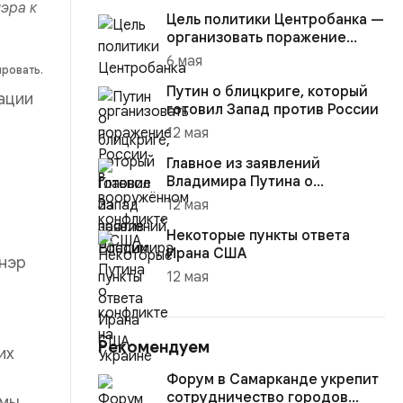
эра к
Цель политики Центробанка —
организовать поражение
России в вооружённом
6 мая
ировать.
конфликте с США
Путин о блицкриге, который
ации
готовил Запад против России
12 мая
Главное из заявлений
Владимира Путина о
конфликте на Украине
12 мая
Некоторые пункты ответа
Ирана США
енэр
12 мая
Рекомендуем
их
Форум в Самарканде укрепит
сотрудничество городов
 мы