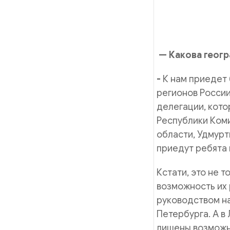
— Какова геог
-
К нам приедет 
регионов России
делегации, кото
Республики Коми
области, Удмурт
приедут ребята 
Кстати, это не т
возможность их 
руководством на
Петербурга. А в
лишены возможн