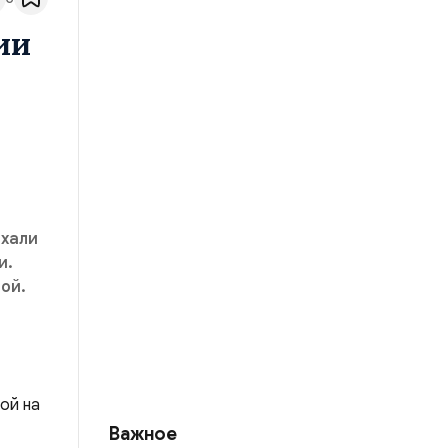
ии
ехали
и.
ой.
Важное