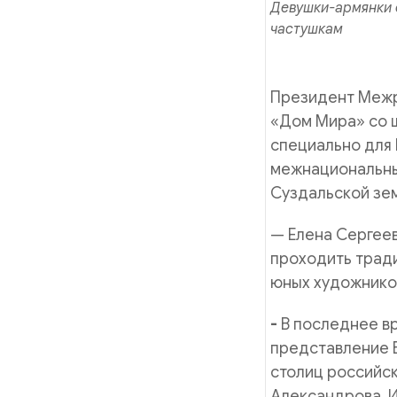
Девушки-армянки 
частушкам
Президент Меж
«Дом Мира» со 
специально для 
межнациональны
Суздальской зе
— Елена Сергеев
проходить трад
юных художников
-
В последнее в
представление 
столиц российск
Александрова. И