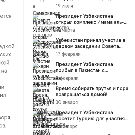
Узбекистана и России
19 июля
ется
Президент Узбекистана
открыл комплекс Имама аль-
Бухари
19 марта
Узбекистан принял участие в
щадкой
первом заседании Совета
мира, а визит в Вашингто...
тских
17 февраля
ской
Президент Узбекистана
 на
прибыл в Пакистан с
официальным визитом
5 февраля
ли
Время собирать прутья и пора
возвращаться домой!
чил
30 января
Президент Узбекистана
воря,
посетит Турцию для участия в
4-м заседании Совета стра...
ов.
28 января