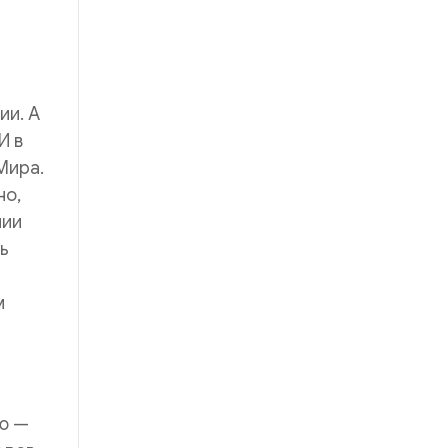
ии. А
И в
Мира.
но,
нии
сь
м
ию —