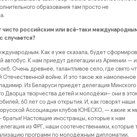
олнительного образования там просто не
а.
 чисто российским или всё-таки международным
ас случается?
еждународным. Как я уже сказала, будет сформиро
 автобус. К нам приедут делегации из Армении — и
Кохб. Очень древнее, талантливое село, где свято чт
й Отечественной войне. И это такое же намоленное
Владимир. Из Беларуси приедет делегация Минского
о Дворца творчества детей и молодёжи– они в это
билей, 60 лет со дня открытия. И, как говорят наши
лорусской Ассоциации клубов ЮНЕСКО, — какие ж м
- братья! Настоящие иностранцы, которые к нам
делегация из ФРГ, наши соотечественники, которые 
лизацию программ по молодёжным дипломатии.