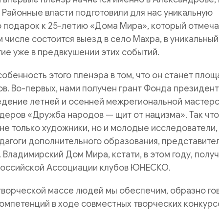
. Районные власти подготовили для нас уникальную
 подарок к 25-летию «Дома Мира», который отмеча
ом числе состоится выезд в село Махра, в уникальный
ие уже в предвкушении этих событий.
собенность этого пленэра в том, что он станет пло
ов. Во-первых, нами получен грант Фонда президен
ведение летней и осенней межрегиональной мастер
еров «Дружба народов — щит от нацизма». Так что
не только художники, но и молодые исследователи,
дагоги дополнительного образования, представите
Владимирский Дом Мира, кстати, в этом году, полу
Российской Ассоциации клубов ЮНЕСКО.
 творческой массе людей мы обеспечим, образно го
омпетенций
в ходе совместных творческих конкурс