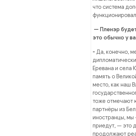
что система доп
функционировал
— Пленэр будет
это обычно у в
-
Да, конечно, м
дипломатический
Еревана и села 
память о Велико
место, как наш 
государственног
тоже отмечают ю
партнёры из Бе
иностранцы, мы 
приедут, — это 
продолжают реа