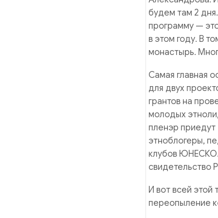
будем там 2 дня
программу — это
в этом году. В т
монастырь. Мног
Самая главная о
для двух проект
грантов на про
молодых этнолид
пленэр приедут 
этноблогеры, пе
клубов ЮНЕСКО. 
свидетельство 
И вот всей этой
переопыление к