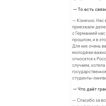
— То есть связ
— Конечно. Нас 
приезжали делег
с Германией нас
прошлом, и в эт
Для них очень в
молодёжи важно 
относятся к Рос
случаем, хотела
государственно
студенты-лингви
— Что даёт гра
— Спасибо за во