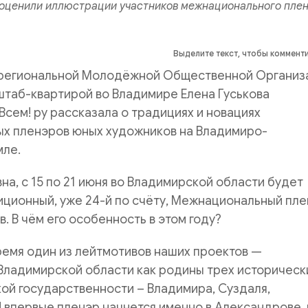
оценили иллюстрации участников межнационального плен
Выделите текст, чтобы коммент
региональной Молодёжной Общественной Организ
штаб-квартирой во Владимире Елена Гуськова
Всем! ру рассказала о традициях и новациях
х пленэров юных художников на Владимиро-
мле.
на, с 15 по 21 июня во Владимирской области будет
иционный, уже 24-й по счёту, Межнациональный пл
. В чём его особенность в этом году?
ремя один из лейтмотивов наших проектов —
Владимирской области как родины трех историческ
ой государственности – Владимира, Суздаля,
 впервые пленэр начнется именно в Александрове,