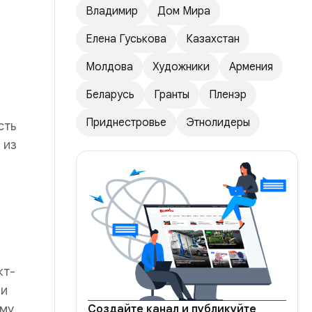
Владимир
Дом Мира
Елена Гуськова
Казахстан
Молдова
Художники
Армения
Беларусь
Гранты
Пленэр
Приднестровье
Этнолидеры
сть
 из
кт-
ли
ому
Создайте канал и публикуйте