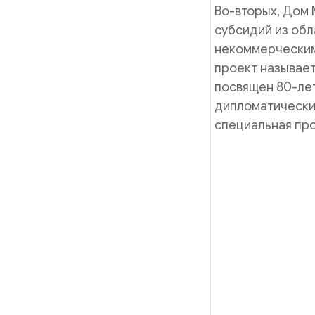
Во-вторых, Дом 
субсидий из об
некоммерческим
проект называет
посвящен 80-ле
дипломатический
специальная пр