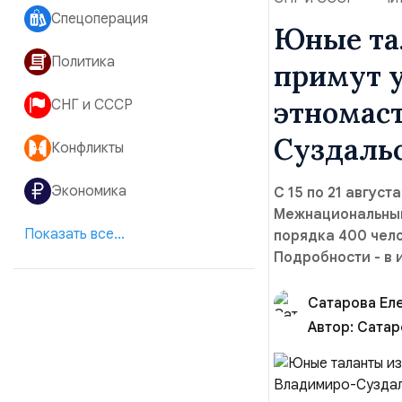
Спецоперация
Юные та
Политика
примут у
этномас
СНГ и СССР
Суздаль
Конфликты
Экономика
С 15 по 21 авгус
Межнациональный
Показать все...
порядка 400 чело
Подробности - в 
Сатарова Ел
Автор:
Сатар