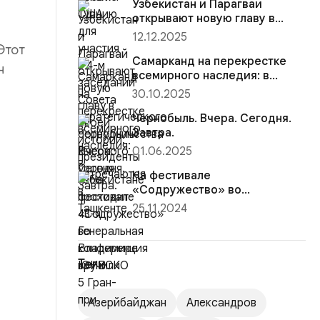
Узбекистан и Парагвай
открывают новую главу в
своей истории: президенты
12.12.2025
встр...
Этот
Самарканд на перекрестке
н
всемирного наследия: в
Узбекистане проходит 43-я
30.10.2025
Ге...
Чернобыль. Вчера. Сегодня.
Завтра.
01.06.2025
На фестивале
«Содружество» во
Владимире вручили 5 Гран-
25.11.2024
при
Теги
Азерйбайджан
Александров