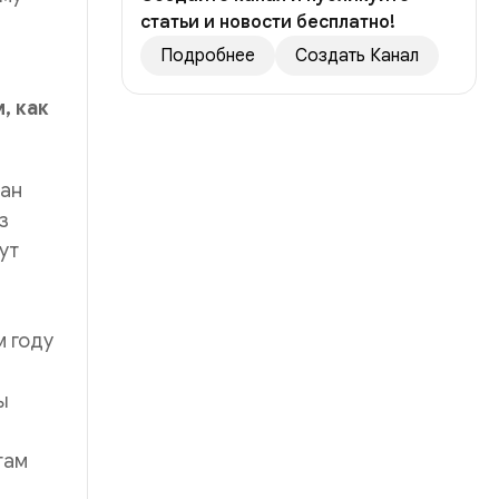
статьи и новости бесплатно!
Подробнее
Создать Канал
, как
ван
з
ут
м году
ы
там