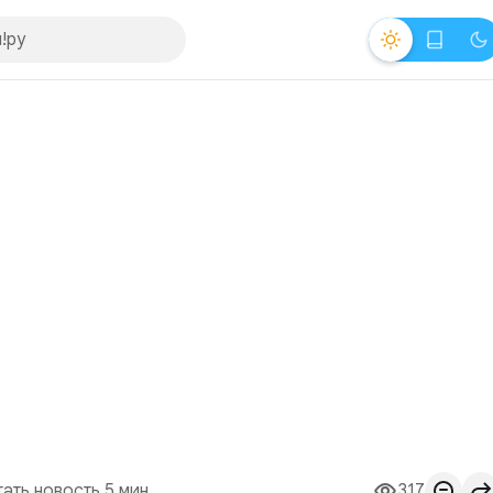
тать новость 5 мин.
317