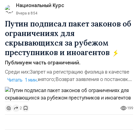
Национальный Курс
имущества ВСУ; Сортировочны...
Вчера в 8:54
Путин подписал пакет законов об
ограничениях для
скрывающихся за рубежом
преступников и иноагентов
Публикуем часть ограничений.
Среди них:Запрет на регистрацию физлица в качестве
ИП или самозанятого;Возврат заявления о постановке
Читать 1 мин.
недвижимости на кадастровый учет;Ограничение
водительских прав;Запрет регистрации транспортных
средств и на заключение сделок по
199
2
доверенности;Отказ в заключении кредитного
договора, предоставлении государственных и
муниципальных услуг онл...