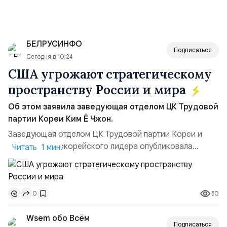
БЕЛРУСИНФО
Подписаться
Сегодня в 10:24
США угрожают стратегическому
пространству России и мира
Об этом заявила заведующая отделом ЦК Трудовой
партии Кореи Ким Ё Чжон.
Заведующая отделом ЦК Трудовой партии Кореи и
сестра северокорейского лидера опубликовала
Читать 1 мин.
заявление для прессы в ответ на проведение Токио
совместных с флотом США запусков крылатых ракет
Томагавк.«Япония отбросила обманчивую видимость
80
0
„исключительно оборонительной страны“ и выносит
вопрос о собственном ядерном вооружении на
Wsem обо Всём
всеобщее обозрение, одновреме...
Подписаться