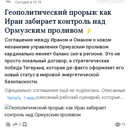
Сегодня в 10:19
Геополитический прорыв: как
Иран забирает контроль над
Ормузским проливом
Соглашение между Ираном и Оманом о новом
механизме управления Ормузским проливом
кардинально меняет баланс сил в регионе. Это не
просто локальный договор, а стратегическая
победа Тегерана, которая де-факто оформляет его
новый статус в мировой энергетической
безопасности.
Официально соглашение ещё не подписано. Описанные
пункты — это возможный рабочий сценарий, которые
Читать 1 мин.
скорее всего будут реализованы.Разбираем ключевые
тезисы и последствия этого соглашения:. 1. Новые
доли контроля (75 на 25). Было: Ранее Иран и Оман
75
0
контролировали пролив на паритетных началах —