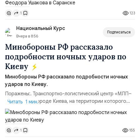
Балтийским флотом ВМФ России (2001–2006
123
1
гг.);Адмирал Владимир Петрович Комоедов,
командующий Черноморским флотом ВМФ России
Национальный Курс
(1998–2002 г...
Подписаться
Вчера в 8:56
Минобороны РФ рассказало
подробности ночных ударов по
Киеву
Минобороны РФ рассказало подробности ночных
ударов по Киеву.
Поражены:. Транспортно-логистический центр «МЛП–
Чайка» в пригороде Киева, на территории которого
Читать 1 мин.
осуществлялось хранение, сборка а также запуск с
прилегающего полевого аэродром «Чайка»
дальнобойных БПЛА ВСУ; Складские помещения
155
1
«Транс-Логистик» в Оболонском районе г. Киев,
использовавшиеся для хранения военного