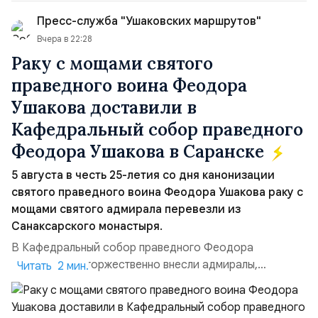
50/50. Стало: Новое соглашение закрепляет за
Пресс-служба "Ушаковских маршрутов"
Ираном...
Вчера в 22:28
Раку с мощами святого
праведного воина Феодора
Ушакова доставили в
Кафедральный собор праведного
Феодора Ушакова в Саранске
5 августа в честь 25-летия со дня канонизации
святого праведного воина Феодора Ушакова раку с
мощами святого адмирала перевезли из
Санаксарского монастыря.
В Кафедральный собор праведного Феодора
Ушакова раку торжественно внесли адмиралы,
Читать 2 мин.
участвовавшие в канонизации святого праведного
воина Феодора Ушакова 25 лет назад:Адмирал
Владимир Прокофьевич Валуев, командующий