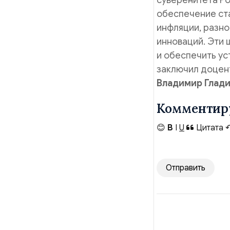
суверенитета Ро
обеспечение ст
инфляции, разно
инноваций. Эти 
и обеспечить ус
заключил доцен
Владимир Глади
Комментир
😊
B
I
U
Цитата
Отправить