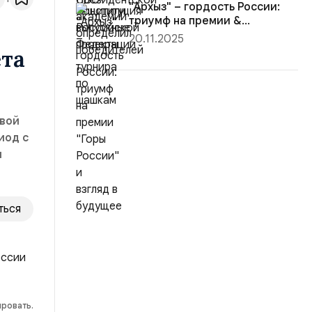
"Архыз" – гордость России:
триумф на премии &...
20.11.2025
ета
овой
иод с
я
ться
ировать.