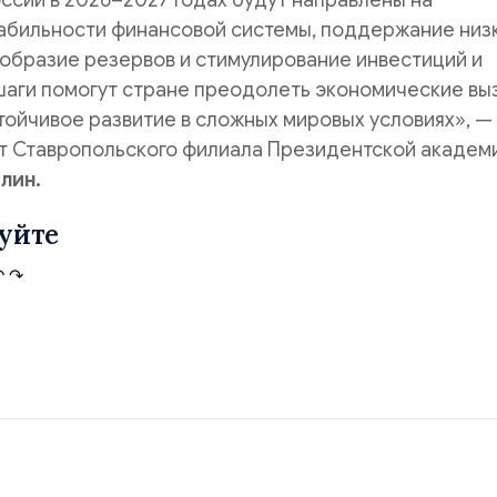
ссии в 2026–2027 годах будут направлены на
абильности финансовой системы, поддержание низ
образие резервов и стимулирование инвестиций и
шаги помогут стране преодолеть экономические вы
тойчивое развитие в сложных мировых условиях», —
т Ставропольского филиала Президентской академ
лин.
уйте
↶
↷