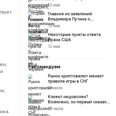
12 мая
твует
Главное из заявлений
Владимира Путина о
конфликте на Украине
12 мая
Некоторые пункты ответа
Ирана США
12 мая
ки,
Рекомендуем
 и
Рынок криптовалют меняет
правила игры в СНГ
31 июля
ии,
Клиент недоволен?
Возможно, он первый сказал
вам правду о бизнесе
28 июля
нка.