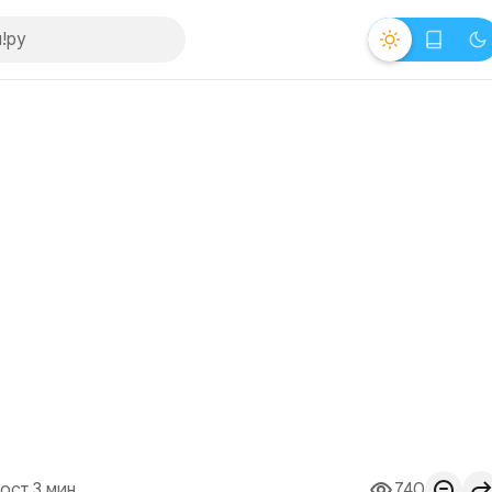
ост 3 мин.
740