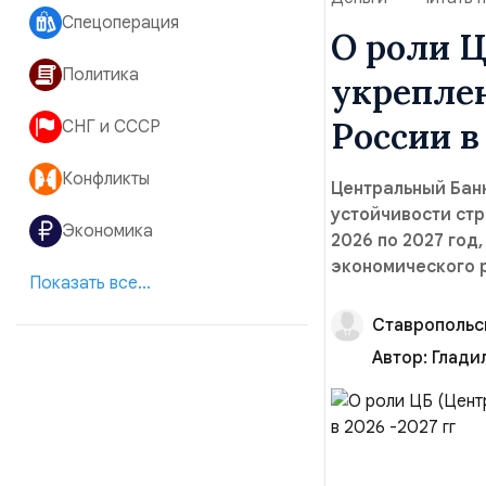
Спецоперация
О роли Ц
Политика
укрепле
России в 
СНГ и СССР
Конфликты
Центральный Бан
устойчивости стр
Экономика
2026 по 2027 год
экономического р
Показать все...
Ставропольс
Автор:
Глади