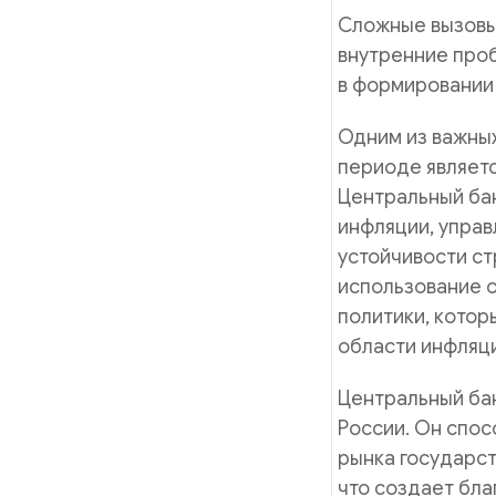
Сложные вызовы
внутренние проб
в формировании
Одним из важных
периоде являетс
Центральный бан
инфляции, упра
устойчивости ст
использование 
политики, кото
области инфляци
Центральный ба
России. Он спос
рынка государст
что создает бла