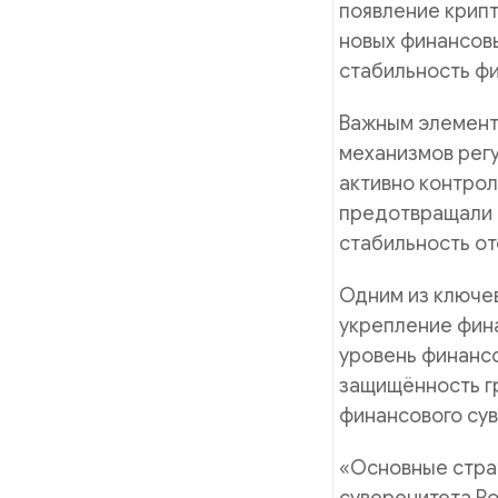
появление крипт
новых финансовы
стабильность фи
Важным элемент
механизмов регу
активно контрол
предотвращали 
стабильность о
Одним из ключе
укрепление фин
уровень финанс
защищённость г
финансового сув
«Основные страт