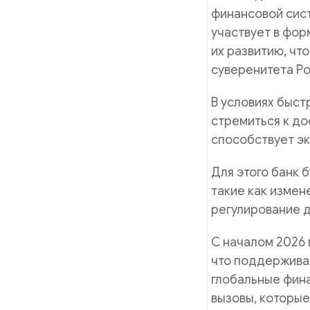
финансовой сист
участвует в фор
их развитию, чт
суверенитета Ро
В условиях быс
стремиться к до
способствует эк
Для этого банк 
такие как измен
регулирование 
С началом 2026 
что поддержива
глобальные фин
вызовы, которые