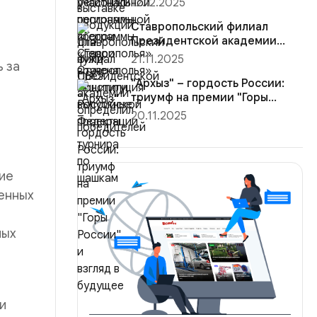
12.12.2025
Конституция Ро...
Ставропольский филиал
Президентской академии
определил победителей
21.11.2025
 за
турнира ...
"Архыз" – гордость России:
триумф на премии "Горы
России"...
20.11.2025
ие
венных
ных
и