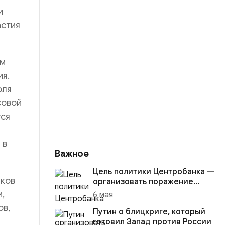
и
астия
ом
я.
оля
совой
тся
 в
Важное
Цель политики Центробанка —
нков
организовать поражение
России в вооружённом
,
6 мая
конфликте с США
ов,
Путин о блицкриге, который
готовил Запад против России