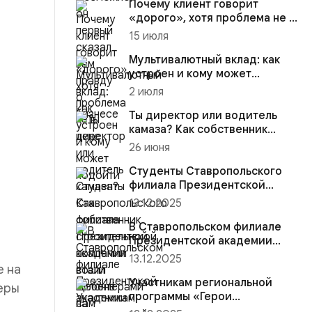
Почему клиент говорит
«дорого», хотя проблема не в
цене
15 июля
Мультивалютный вклад: как
устроен и кому может
подойти
2 июля
Ты директор или водитель
камаза? Как собственник
строительной компании
26 июня
возил...
Студенты Ставропольского
филиала Президентской
академии стали волонтёрами
13.12.2025
на...
В Ставропольском филиале
Президентской академии
участники региональной
13.12.2025
е на
прогр...
Участникам региональной
еры
программы «Герои
Ставрополья» вручена