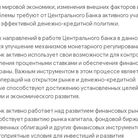
 мировой экономики, изменения внешних факторов 
лемы требуют от Центрального Банка активного уч
 эффективной денежно-кредитной политики.
 направлений в работе Центрального банка в данн
я улучшение механизмов монетарного регулировани
к активно использует свои возможности для контр
вления процентными ставками и обеспечения финан
раны. Важным инструментом в этом процессе являе
операций на открытом рынке и денежно-кредитной
рые способствуют достижению установленных целей
и и экономического развития.
нк активно работает над развитием финансовых ры
обствует развитию рынка капитала, фондовой биржи
венных облигаций и других финансовых инструмент
гоприятные условия для инвестиций и развития