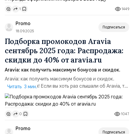
популярны тона, которые мы подсматриваем в природе.
1449
1
Они дают ощущение безопасности в нестабильное
время. Оливковый дарит спокойствие и возвращает к
Promo
естественному ритму жизни. Тёплый бежевый создаёт
Подписаться
атмосфе...
18.09.2025
Подборка промокодов Aravia
сентябрь 2025 года: Распродажа:
скидки до 40% от aravia.ru
Aravia: как получить максимум бонусов и скидок.
Aravia: как получить максимум бонусов и скидок.
Привет, друзья! Если вы хоть раз слышали об Aravia, то
Читать 3 мин.
знаете: это бренд, который давно стал синонимом
качественной профессиональной косметики для ухода
за лицом и телом. Его любят косметологи, доверяют
1047
0
мастера, а обычные покупатели всё чаще выбирают
именно эти продукты для домашнего ухода. И знаете,
Promo
вишен...
Подписаться