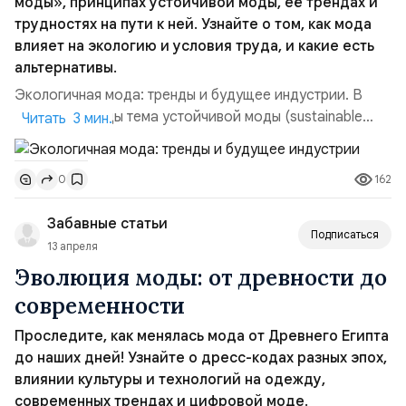
моды», принципах устойчивой моды, её трендах и
трудностях на пути к ней. Узнайте о том, как мода
влияет на экологию и условия труда, и какие есть
альтернативы.
Экологичная мода: тренды и будущее индустрии. В
последние годы тема устойчивой моды (sustainable
Читать 3 мин.
fashion) стала очень популярной. Это уже не просто
модное слово, а реальная необходимость. Всё больше
162
0
людей задумываются о том, как производство одежды
влияет на экологию и условия труда в мире. В этом
Забавные статьи
тексте я хочу рассказать, какие проблемы есть ...
Подписаться
13 апреля
Эволюция моды: от древности до
современности
Проследите, как менялась мода от Древнего Египта
до наших дней! Узнайте о дресс-кодах разных эпох,
влиянии культуры и технологий на одежду,
современных трендах и цифровой моде.