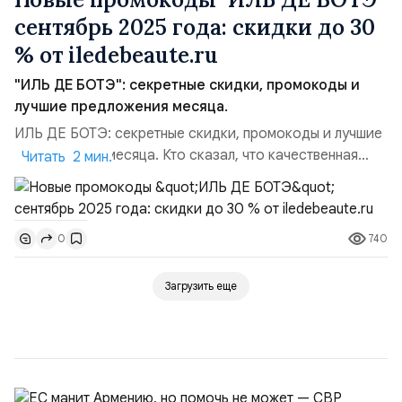
сентябрь 2025 года: скидки до 30
% от iledebeaute.ru
"ИЛЬ ДЕ БОТЭ": секретные скидки, промокоды и
лучшие предложения месяца.
ИЛЬ ДЕ БОТЭ: секретные скидки, промокоды и лучшие
предложения месяца. Кто сказал, что качественная
Читать 2 мин.
косметика и люксовая парфюмерия должны стоить
целое состояние? ИЛЬ ДЕ БОТЭ снова доказывает,
что красота может быть доступной, если знать
740
0
правильные промокоды и акции. Сегодня я собрал для
вас настоящую энциклопедию выгодных предложений
— от больших скидок...
Загрузить еще