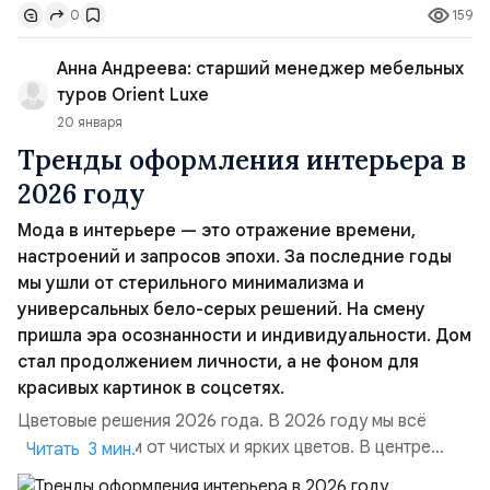
159
0
можно заметить, что многие тренды, которые перешли в
статус повседневной, обычной одежды, изначально
Анна Андреева: старший менеджер мебельных
были формой протеста или способом выражаться на
туров Orient Luxe
фоне конс...
20 января
Тренды оформления интерьера в
2026 году
Мода в интерьере — это отражение времени,
настроений и запросов эпохи. За последние годы
мы ушли от стерильного минимализма и
универсальных бело-серых решений. На смену
пришла эра осознанности и индивидуальности. Дом
стал продолжением личности, а не фоном для
красивых картинок в соцсетях.
Цветовые решения 2026 года. В 2026 году мы всё
больше уходим от чистых и ярких цветов. В центре
Читать 3 мин.
внимания сложные, многослойные оттенки. Особенно