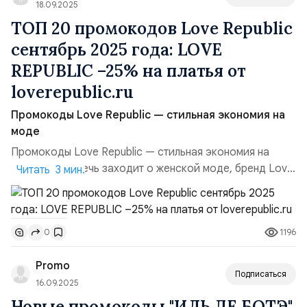
18.09.2025
ТОП 20 промокодов Love Republic
сентябрь 2025 года: LOVE
REPUBLIC –25% на платья от
loverepublic.ru
Промокоды Love Republic — стильная экономия на
моде
Промокоды Love Republic — стильная экономия на
моде. Когда речь заходит о женской моде, бренд Love
Читать 3 мин.
Republic всегда ассоциируется с ярким стилем и
элегантностью. Но давайте честно: покупать красивые
платья и новую коллекцию намного приятнее, когда к
1196
0
ним прилагается скидка. Именно поэтому я собрал для
вас актуальные промокоды и предложения, которые
Promo
можно ...
Подписаться
16.09.2025
Новые промокоды "ИЛЬ ДЕ БОТЭ"