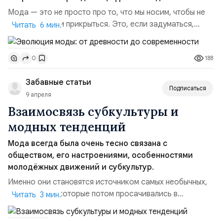
Мода — это не просто про то, что мы носим, чтобы не
замёрзнуть или прикрыться. Это, если задуматься,
Читать 6 мин.
настоящий культурный код, летопись человечества,
написанная нитками, тканями и аксессуарами. Одежда
188
0
всегда была способом заявить о себе, показать, кто
ты есть, сколько у тебя денег и даже во что ты веришь.
Забавные статьи
Проследить историю моды...
Подписаться
9 апреля
Взаимосвязь субкультуры и
модных тенденций
Мода всегда была очень тесно связана с
обществом, его настроениями, особенностями
молодёжных движений и субкультур.
Именно они становятся источником самых необычных,
смелых идей, которые потом просачивались в
Читать 3 мин.
массовую моду и меняли привычное представление о
стиле. Если внимательно посмотреть на историю, то