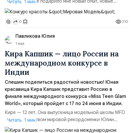
жизни, которое подарило мне новый опыт, новые
Читать 1 мин.
знакомства, а главное красивый титул. С большим
удовольствием делюсь с вами своими впечатлениями о
210
0
завершении конкурса «Мировая Модель», который
проходил в Москве на большой сцене в течение трех
Павликова Юлия
незабываемых дней. Более 150 участников из разных
гор...
1 мая
Кира Капшик — лицо России на
международном конкурсе в
Индии
Спешим поделиться радостной новостью! Юная
красавица Кира Капшик представит Россию в
финале международного конкурса «Miss Teen Glam
World», который пройдет с 17 по 24 июня в Индии.
Кире — 12 лет. Она выпускница модельной школы MFD
под руководством мировой рекордсменки Юлии
Читать 1 мин.
Павликовой. Кира — разносторонняя личность: она