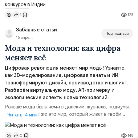
обучается в частной школе «Экстерн Плюс»,
увлекается плаванием и лыжным спортом, посещает
128
1
театральную студию и уже сыграла несколько ролей в
спектаклях. Она говорит на английском языке и
Забавные статьи
изучае...
Подписаться
16 апреля
Мода и технологии: как цифра
меняет всё
Цифровая революция меняет мир моды! Узнайте,
как 3D-моделирование, цифровая печать и ИИ
трансформируют дизайн, производство и шопинг.
Разберём виртуальную моду, AR-примерку и
экологические аспекты новых технологий.
Раньше мода была чем‑то далёким: журналы, подиумы,
ателье. Сейчас же это мир, который живёт в твоём
Читать 4 мин.
смартфоне и на экране ноутбука. Цифровая
революция — это не просто новые программы для
148
0
дизайнеров. Это полный переворот в том, как одежда