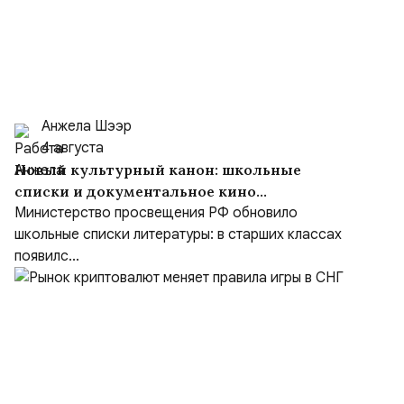
Анжела Шээр
4 августа
Новый культурный канон: школьные
списки и документальное кино
формируют образ героя
Министерство просвещения РФ обновило
школьные списки литературы: в старших классах
появилс...