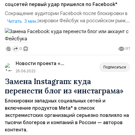
соцсетей первый удар пришелся по Facebook*
Сокращение аудитории Facebook после блокировки в
России. До блокировки Фейсбук на российском рынке
Читать 3 мин.
социальных медиа долгое время оставался сугубо
нишевой соцсетью. По данным исследования
Mediascope, проведенного в конце марта, на 25
117
0
февраля 2022 года аудитория ресурса в России
составляла 9,6 миллиона пользователей. Для
Новости проекта «Wsem.ru»
сравнения, ВКонтакте в это же врем...
Подписаться
25.06.2022
Замена Instagram: куда
перенести блог из «инстаграма»
Блокировки западных социальных сетей и
включение продуктов Meta* в список
экстремистских организаций серьезно повлияло на
тысячи блогеров и компаний в России — авторов
контента.