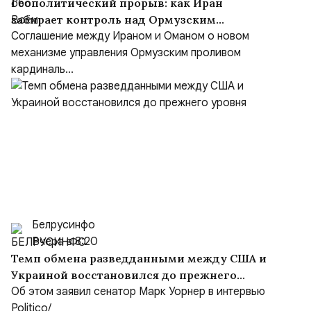
Геополитический прорыв: как Иран
забирает контроль над Ормузским
проливом
Соглашение между Ираном и Оманом о новом
механизме управления Ормузским проливом
кардиналь...
Белрусинфо
Вчера в 8:20
Темп обмена разведданными между США и
Украиной восстановился до прежнего
уровня
Об этом заявил сенатор Марк Уорнер в интервью
Politico/