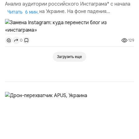
Анализ аудитории российского Инстаграма* с начала
спецоперации на Украине. На фоне падения
Читать 6 мин.
российского трафика из Инстаграма* уходят авторы
контента: действительно, нет смысла продолжать вести
аккаунт в Инстаграме, если аудитория в одночасье
129
0
сократилась вполовину и продолжает снижаться. К
тому же ведение аккаунта в Instagram является
незаконным в РФ. Ка...
Загрузить еще