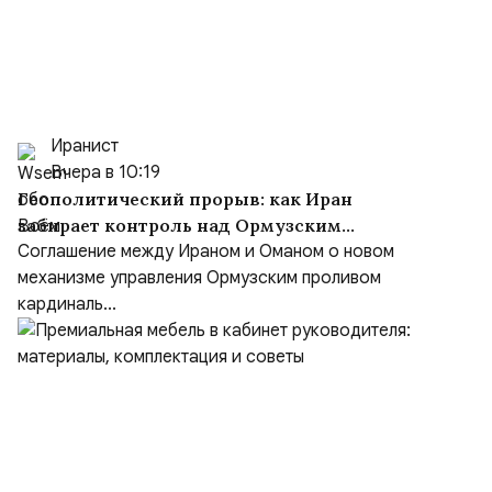
Иранист
Вчера в 10:19
Геополитический прорыв: как Иран
забирает контроль над Ормузским
проливом
Соглашение между Ираном и Оманом о новом
механизме управления Ормузским проливом
кардиналь...