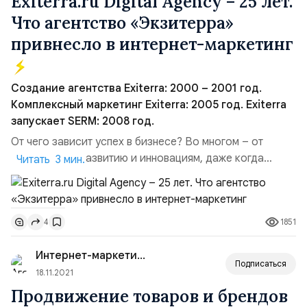
Exiterra.ru Digital Agency – 25 лет.
Что агентство «Экзитерра»
привнесло в интернет-маркетинг
Создание агентства Exiterra: 2000 – 2001 год.
Комплексный маркетинг Exiterra: 2005 год. Exiterra
запускает SERM: 2008 год.
От чего зависит успех в бизнесе? Во многом – от
готовности к развитию и инновациям, даже когда
Читать 3 мин.
стабильно растёт прибыль, появляются новые клиенты
и, казалось бы, можно расслабиться. Это особенно
важно для переменчивых сфер IT и интернет-
1851
4
маркетинга. Такому принципу следует компания
Exiterra. 21 ноября агентство отмечает 21 день
Интернет-маркетинг для...
рождения.Создание агентств...
Подписаться
18.11.2021
Продвижение товаров и брендов