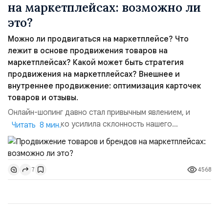
на маркетплейсах: возможно ли
это?
Можно ли продвигаться на маркетплейсе? Что
лежит в основе продвижения товаров на
маркетплейсах? Какой может быть стратегия
продвижения на маркетплейсах? Внешнее и
внутреннее продвижение: оптимизация карточек
товаров и отзывы.
Онлайн-шопинг давно стал привычным явлением, и
пандемия только усилила склонность нашего
Читать 8 мин.
населения к цифровым покупкам. Возможно, продукты
питания лучше, всё-таки, покупать в супермаркетах,
потому что там их можно понюхать, пощупать и
4568
7
визуально оценить во всех подробностях, а что-то
особое и редкое — в специализированных магазинах,
но всё остальное можн...