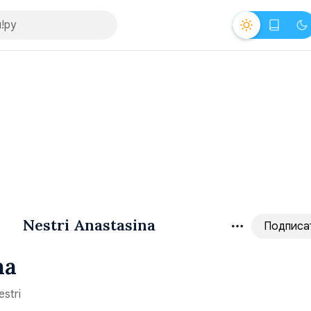
Nestri Anastasina
Подписа
na
stri