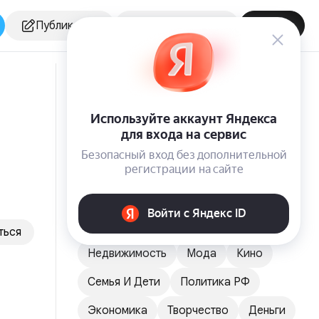
Публикация
Создать канал
Войти
О чём пишет канал
Бизнес
Маркетинг
Общество
Увлечения И Досуг
Технологии
Мой Бизнес
Персоны
Здоровье
Эстрада
Культура
Спорт
Книги
Образование
Искусство
ться
Недвижимость
Мода
Кино
Семья И Дети
Политика РФ
Экономика
Творчество
Деньги