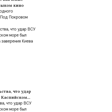
языком кино
родного
«Под Покровом
ьства, что удар
в Каспийском
, несмотря на
ва, что удар ВСУ
ском море был