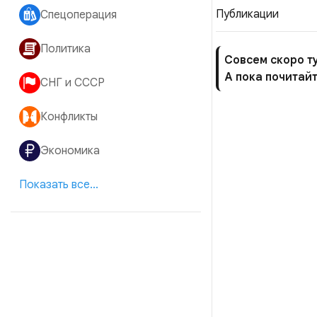
Публикации
Спецоперация
Политика
Совсем скоро ту
А пока почитайт
СНГ и СССР
Конфликты
Экономика
Показать все...