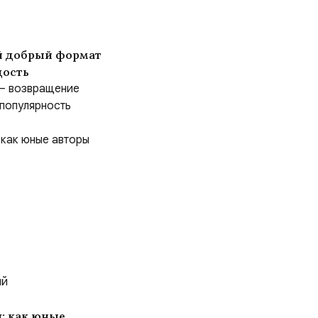
ый добрый формат
дость
 — возвращение
 популярность
ий
: как юные