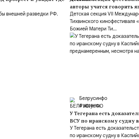
авторы учатся говорить 
бы внешней разведки РФ.
Детская секция VII Междуна
Тихвинского кинофестиваля 
Божией Матери Ти...
Белрусинфо
4 августа
У Тегерана есть доказател
ВСУ по иранскому судну 
море был преднамеренным
У Тегерана есть доказательст
заверения Киева
по иранскому судну в Каспий