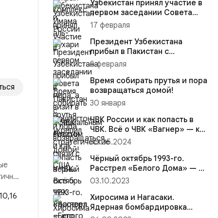
Узбекистан принял участие в
первом заседании Совета
мира, а визит в Вашингто...
17 февраля
Президент Узбекистана
прибыл в Пакистан с
официальным визитом
5 февраля
Время собирать прутья и пора
ться
возвращаться домой!
30 января
ЧВК России и как попасть в
ЧВК. Всё о ЧВК «Вагнер» — кто
а
это и о ЧВК на Укра...
30.05.2024
Чёрный октябрь 1993-го.
ые
Расстрел «Белого Дома» — в
гичный
шаге от гражданской войны...
03.10.2023
Хиросима и Нагасаки.
 рынка
Ядерная бомбардировка
Японии — военное