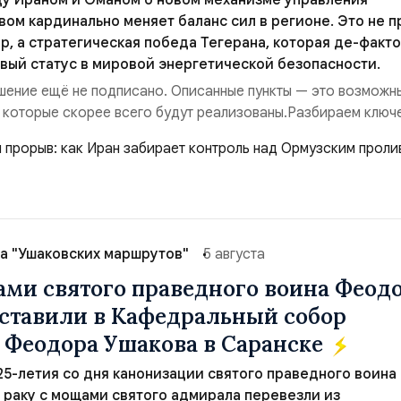
у Ираном и Оманом о новом механизме управления
ом кардинально меняет баланс сил в регионе. Это не п
р, а стратегическая победа Тегерана, которая де-факто
вый статус в мировой энергетической безопасности.
ение ещё не подписано. Описанные пункты — это возможн
 которые скорее всего будут реализованы.Разбираем ключ
ия этого соглашения:. 1. Новые доли контроля (75 на 25). Б
 контролировали пролив на паритетных началах — 50/50. Ст
закрепляет за Ираном...
а "Ушаковских маршрутов"
5 августа
ами святого праведного воина Феод
ставили в Кафедральный собор
 Феодора Ушакова в Саранске
 25-летия со дня канонизации святого праведного воина
раку с мощами святого адмирала перевезли из