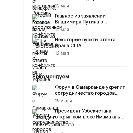
12 мая
Главное из заявлений
Владимира Путина о
конфликте на Украине
12 мая
Некоторые пункты ответа
Ирана США
12 мая
Рекомендуем
Форум в Самарканде укрепит
сотрудничество городов
Узбекистана и России
19 июля
Президент Узбекистана
открыл комплекс Имама аль-
Бухари
19 марта