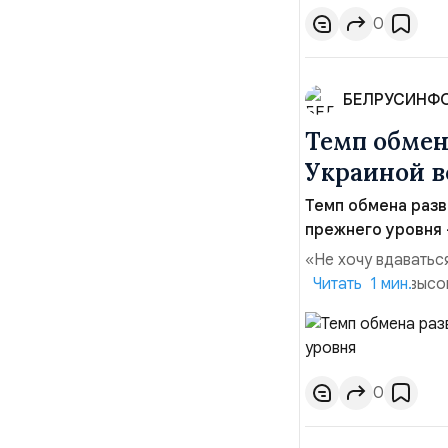
0
БЕЛРУСИНФ
Темп обме
Украиной в
Темп обмена раз
прежнего уровня —
«Не хочу вдаватьс
Марк Уорнер, высо
Читать 1 мин.
использование Укр
наносить удары вг
позиции.Сотруднич
0