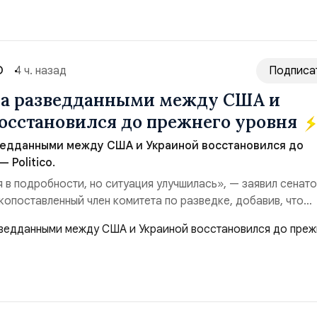
О
4 ч. назад
Подписа
на разведданными между США и
осстановился до прежнего уровня
ведданными между США и Украиной восстановился до
 Politico.
я в подробности, но ситуация улучшилась», — заявил сенат
копоставленный член комитета по разведке, добавив, что
аиной беспилотников и ракет большой дальности позволил
лубь российской территории и укрепило её
ество со стороны США стало ключом к позитивному пов...