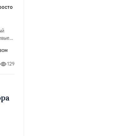
росто
ый
евые
ыло:
ало:
129
ора