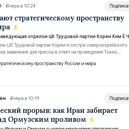
О
Вчера в 10:24
Подписа
ют стратегическому пространству
ира
заведующая отделом ЦК Трудовой партии Кореи Ким Ё Ч
ом ЦК Трудовой партии Кореи и сестра северокорейского
ла заявление для прессы в ответ на проведение Токио
ом США запусков крылатых ракет Томагавк.«Япония отброс
сть „исключительно оборонительной страны“ и выносит в
рном вооружении на всеобщее обозрение, одновреме...
сём
Вчера в 10:19
Подписа
еский прорыв: как Иран забирает
над Ормузским проливом