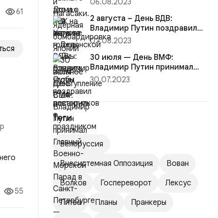
06.08.2023
преступление США
61
2 августа – День ВДВ:
Владимир Путин поздравил
десантников с праздником
02.08.2023
ться
30 июля — День ВМФ:
Владимир Путин принимал
Главный Военно-Морской
30.07.2023
Парад в С...
Теги
ор
Белоруссия
о ей
Внесистемная Оппозиция
Вован
Волков
Госпереворот
Лексус
55
Литва
Планы
Пранкеры