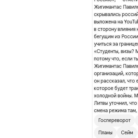
Жигимантас Павиле
скрывались россий
выложена на YouTu
в сторону влияния
бегущим из России
учиться за границе
«Студенты, визы? 
потому что, если ты
Жигимантас Павиле
организаций, кото
он рассказал, что
которое будет тра
холодной войны. М
Литвы уточнил, чт
смена режима там,
Госпереворот
Планы
Сейм