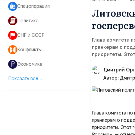
Спецоперация
Литовски
Политика
госперев
СНГ и СССР
Глава комитета 
пранкерам о под
Конфликты
приоритеты. Этот
Экономика
Дмитрий Ор
Автор:
Дмитр
Показать все...
Глава комитета по
пранкерам о подде
приоритеты. Этот 
Россию», — отмети