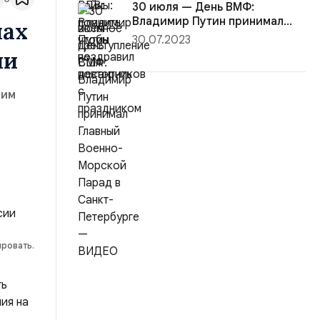
30 июля — День ВМФ:
Владимир Путин принимал
нах
Главный Вое...
30.07.2023
ии
ким
ировать.
ть
ния на