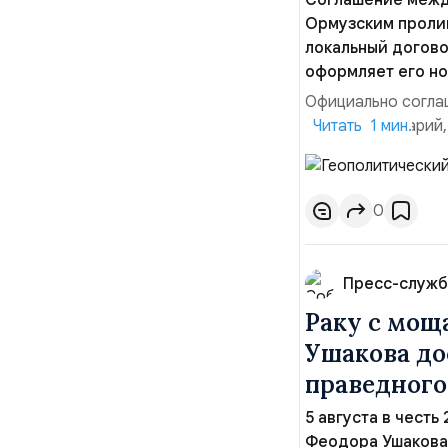
Соглашение межд
Ормузским пролив
локальный догово
оформляет его но
Официально соглаш
рабочий сценарий,
Читать 1 мин.
тезисы и последств
Ранее Иран и Оман
Новое соглашение 
0
Пресс-служб
Раку с мощ
Ушакова до
праведного
5 августа в честь
Феодора Ушакова 