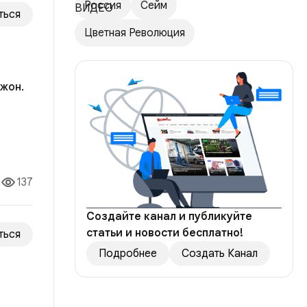
Россия
Сейм
ться
Цветная Революция
жон.
ила
опрос
137
Создайте канал и публикуйте
статьи и новости бесплатно!
ться
Подробнее
Создать Канал