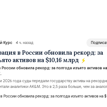
й Курс
4 ч. назад
Подписа
ация в России обновила рекорд: за
ято активов на $10,16 млрд
 России обновила рекорд: за полгода изъято активов н
.
и 2026 года суды передали государству активы на рекордн
итали аналитики AK&M. Это в 2,5 раза больше, чем за анало
($3,95 млрд). Всего зафиксировано 15 национализационных
ые обеспечили 42,2% денежного объёма всего российского
ий. Крупнейшей ...