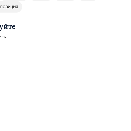
ппозиция
уйте
↶
↷