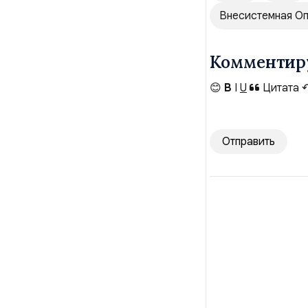
Внесистемная О
Комментир
😊
B
I
U
Цитата
Отправить