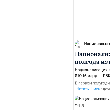
Национальны
Национализ
полгода изъ
Национализация в
$10,16 млрд — РБК
В первом полугоди
$10,16 млрд, подсч
Читать 1 мин.
период 2025 года 
транзакций, котор
слияний и поглощен