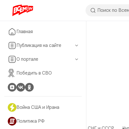
Главная
Публикация на сайте
О портале
Победить в СВО
Война США и Ирана
Политика РФ
СНГ и СССР
Чи