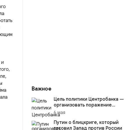
ого
ла
ботать
ы
лающим
 и
того,
пе,
ы
Важное
йма
чала
Цель политики Центробанка —
организовать поражение
России в вооружённом
6 мая
конфликте с США
Путин о блицкриге, который
готовил Запад против России