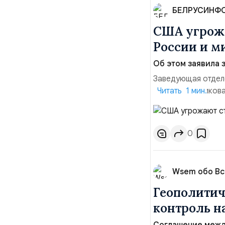
БЕЛРУСИНФ
США угрожа
России и м
Об этом заявила 
Заведующая отдел
лидера опубликова
Читать 1 мин.
совместных с флот
обманчивую видимо
о собственном яде
0
Wsem обо В
Геополитич
контроль 