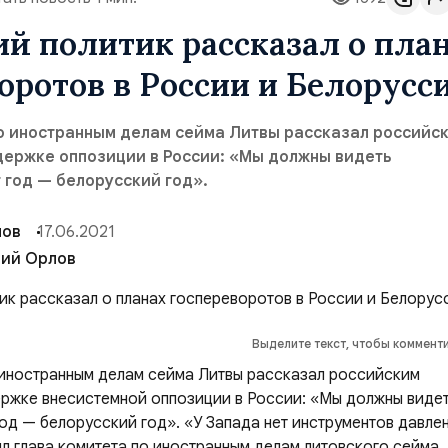
й политик рассказал о пла
оротов в России и Белорусс
по иностранным делам сейма Литвы рассказал российс
держке оппозиции в России: «Мы должны видеть
 год — белорусский год».
лов
17.06.2021
ий Орлов
Выделите текст, чтобы коммент
 иностранным делам сейма Литвы рассказал российским
ржке внесистемной оппозиции в России: «Мы должны виде
год — белорусский год». «У Запада нет инструментов давле
л глава комитета по иностранным делам литовского сейма