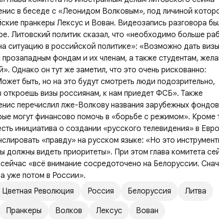
нис в беседе с «Леонидом Волковым», под личиной котор
ские пранкеры Лексус и Вован. Видеозапись разговора бы
be. Литовский политик сказал, что «необходимо больше ра
 на ситуацию в российской политике»: «Возможно дать виз
 прозападным фондам и их членам, а также студентам, же
й». Однако он тут же заметил, что это очень рискованно:
Может быть, но на это будут смотреть люди подозрительно,
 откроешь визы россиянам, к нам приедет ФСБ». Также
нис перечислил лже-Волкову названия зарубежных фондов
рые могут финансово помочь в «борьбе с режимом». Кроме 
 есть инициатива о создании «русского телевидения» в Евро
нслировать «правду» на русском языке: «Но это инструмент
ы должны видеть приоритеты». При этом глава комитета се
о сейчас «всё внимание сосредоточено на Белоруссии. Сна
 а уже потом в России».
Цветная Революция
Россия
Белоруссия
Литва
Пранкеры
Волков
Лексус
Вован