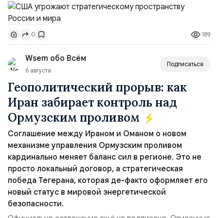
на народные средства. Любая Ваша помощь
заявление для прессы в ответ на проведение Токио
пойдет на развитие данного портала и увеличение
совместных с флотом США запусков крылатых ракет
тиража газеты «Национальный Курс». Вы можете
Томагавк.«Япония отбросила обманчивую видимость
перечислить любую посильную для Вас сумму на
189
0
„исключительно оборонительной страны“ и выносит
карту СБЕР:
вопрос о собственном ядерном вооружении на
Карта СБЕР: 5228 6005 5197 1767
Wsem обо Всём
всеобщее обозрение, одновреме...
Подписаться
Ваша поддержка важна для нас.
6 августа
Геополитический прорыв: как
Иран забирает контроль над
Ормузским проливом
Соглашение между Ираном и Оманом о новом
механизме управления Ормузским проливом
кардинально меняет баланс сил в регионе. Это не
просто локальный договор, а стратегическая
победа Тегерана, которая де-факто оформляет его
новый статус в мировой энергетической
безопасности.