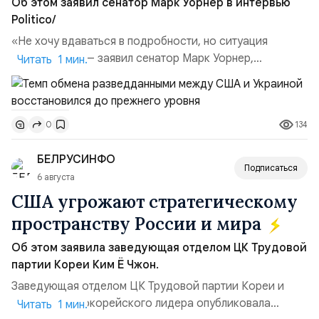
Об этом заявил сенатор Марк Уорнер в интервью
Politico/
«Не хочу вдаваться в подробности, но ситуация
улучшилась», — заявил сенатор Марк Уорнер,
Читать 1 мин.
высокопоставленный член комитета по разведке,
добавив, что использование Украиной беспилотников и
ракет большой дальности позволило ей наносить
134
0
удары вглубь российской территории и укрепило её
позиции.Сотрудничество со стороны США стало
БЕЛРУСИНФО
ключом к позитивному пов...
Подписаться
6 августа
США угрожают стратегическому
пространству России и мира
Уважаемые друзья, появилась возможность
Об этом заявила заведующая отделом ЦК Трудовой
оформить ежемесячную подписку
на нашу газету
партии Кореи Ким Ё Чжон.
на почте России! Подписной индекс ПП711.
«Национальный Курс», некоммерческий
Заведующая отделом ЦК Трудовой партии Кореи и
информационно-аналитический портал, созданный
сестра северокорейского лидера опубликовала
Читать 1 мин.