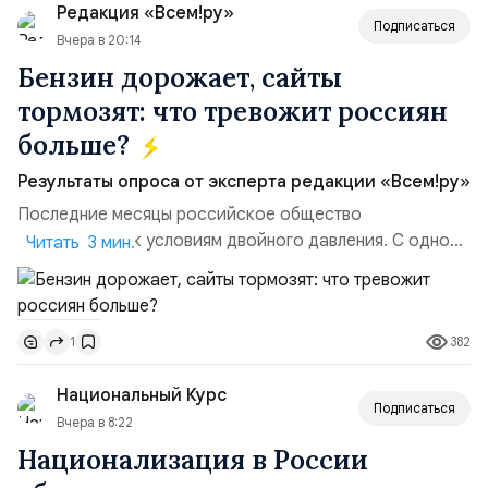
Редакция «Всем!ру»
Подписаться
Вчера в 20:14
Бензин дорожает, сайты
тормозят: что тревожит россиян
больше?
Результаты опроса от эксперта редакции «Всем!ру»
Последние месяцы российское общество
адаптируется к условиям двойного давления. С одной
Читать 3 мин.
стороны, происходит рост цен на товары первой
необходимости, инфляция и локальные сбои в
поставках бензина. А с другой – технологическая
382
1
турбулентность: перебои в работе интернета,
блокировки сайтов, необходимость осваивать VPN и
Национальный Курс
российские платформы.Что из этого бье...
Подписаться
Вчера в 8:22
Национализация в России