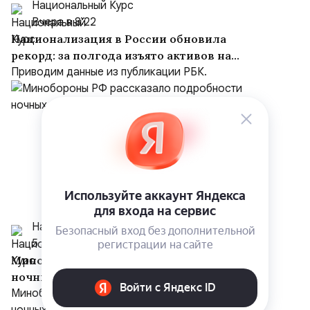
Национальный Курс
Вчера в 8:22
Национализация в России обновила
рекорд: за полгода изъято активов на
$10,16 млрд
Приводим данные из публикации РБК.
Национальный Курс
5 августа
Минобороны РФ рассказало подробности
ночных ударов по Киеву
Минобороны РФ рассказало подробности