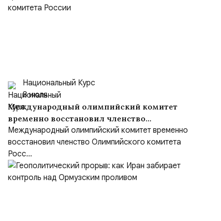
Национальный Курс
8 июля
Международный олимпийский комитет
временно восстановил членство
Олимпийского комитета России
Международный олимпийский комитет временно
восстановил членство Олимпийского комитета
Росс...