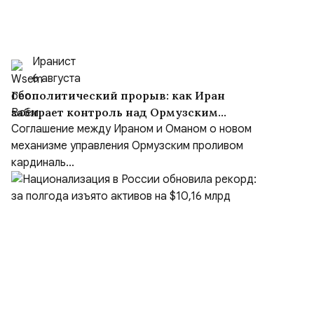
Иранист
6 августа
Геополитический прорыв: как Иран
забирает контроль над Ормузским
проливом
Соглашение между Ираном и Оманом о новом
механизме управления Ормузским проливом
кардиналь...