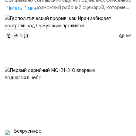
Официально соглашение ещё не подписано. Описанные
пункты — это возможный рабочий сценарий, которые
Читать 1 мин.
скорее всего будут реализованы.Разбираем ключевые
тезисы и последствия этого соглашения:. 1. Новые
доли контроля (75 на 25). Было: Ранее Иран и Оман
169
0
контролировали пролив на паритетных началах —
50/50. Стало: Новое соглашение закрепляет за
Ираном...
Белрусинфо