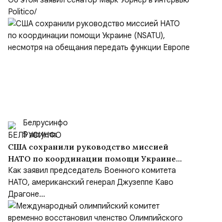
уровня
Об этом заявил сенатор Марк Уорнер в интервью
Politico/
Белрусинфо
5 августа
США сохранили руководство миссией
НАТО по координации помощи Украине
(NSATU), несмотря на обещания передать
Как заявил председатель Военного комитета
функции Европе
НАТО, американский генерал Джузеппе Каво
Драгоне...