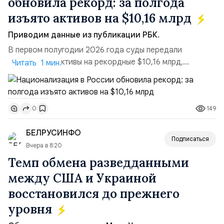
обновила рекорд: за полгода
изъято активов на $10,16 млрд
Приводим данные из публикации РБК.
В первом полугодии 2026 года суды передали
государству активы на рекордные $10,16 млрд,
Читать 1 мин.
подсчитали аналитики AK&M. Это в 2,5 раза больше,
чем за аналогичный период 2025 года ($3,95 млрд).
Всего зафиксировано 15 национализационных
149
0
транзакций, которые обеспечили 42,2% денежного
объёма всего российского рынка слияний и
БЕЛРУСИНФО
поглощений. Крупнейшей ...
Подписаться
Вчера в 8:20
Темп обмена разведданными
между США и Украиной
восстановился до прежнего
уровня