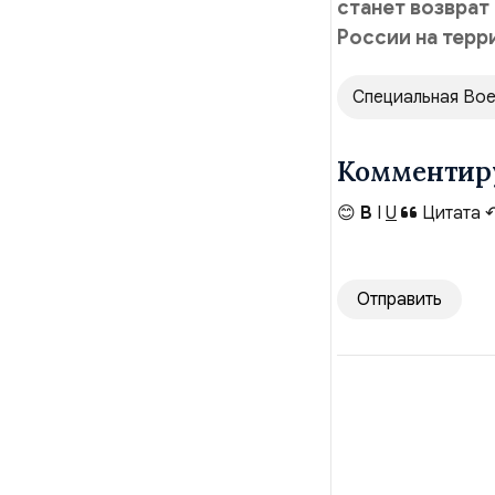
станет возврат
России на тер
Специальная Вое
Комментир
😊
B
I
U
Цитата
Отправить