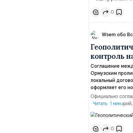
обманчивую видимо
о собственном яде
0
Wsem обо В
Геополитич
контроль 
Соглашение межд
Ормузским пролив
локальный догово
оформляет его но
Официально соглаш
рабочий сценарий,
Читать 1 мин.
тезисы и последств
Ранее Иран и Оман
Новое соглашение 
0