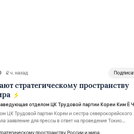
О
2 ч. назад
Подписа
ют стратегическому пространству
ира
заведующая отделом ЦК Трудовой партии Кореи Ким Ё Ч
ом ЦК Трудовой партии Кореи и сестра северокорейского
ла заявление для прессы в ответ на проведение Токио
ом США запусков крылатых ракет Томагавк.«Япония отброс