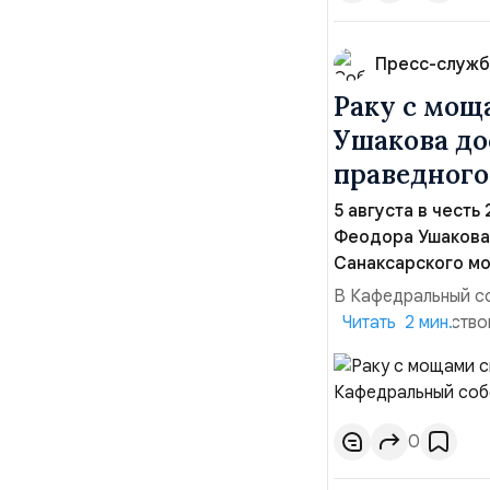
Пресс-служб
Раку с мощ
Ушакова до
праведного
5 августа в честь
Феодора Ушакова 
Санаксарского мо
В Кафедральный с
адмиралы, участво
Читать 2 мин.
Ушакова 25 лет н
Балтийским флото
Комоедов, команд
0