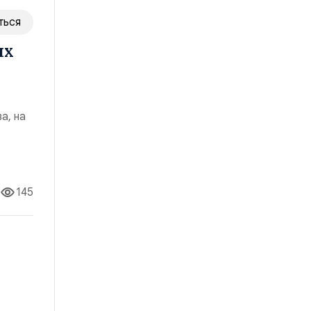
ться
ых
а, на
ие
я для
145