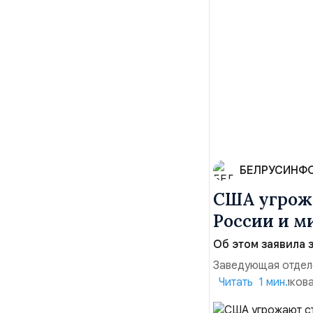
БЕЛРУСИНФ
США угрожа
России и м
Об этом заявила 
Заведующая отдел
лидера опубликова
Читать 1 мин.
совместных с флот