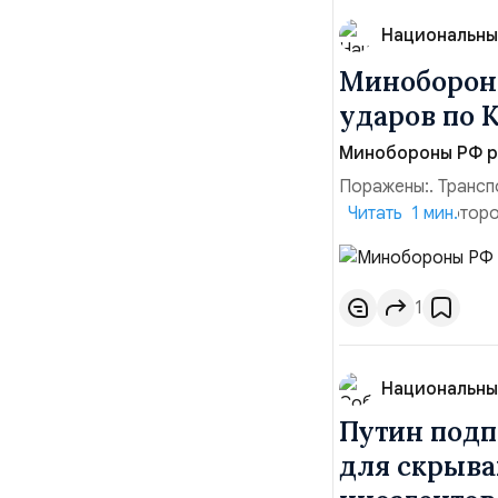
Национальны
Минобороны
ударов по 
Минобороны РФ ра
Поражены:. Трансп
территории которо
Читать 1 мин.
прилегающего пол
помещения «Транс-
хранения военного
1
Национальны
Путин подп
для скрыва