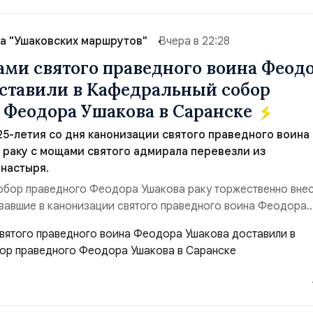
а "Ушаковских маршрутов"
Вчера в 22:28
ами святого праведного воина Феод
ставили в Кафедральный собор
 Феодора Ушакова в Саранске
 25-летия со дня канонизации святого праведного воина
раку с мощами святого адмирала перевезли из
настыря.
обор праведного Феодора Ушакова раку торжественно вне
вавшие в канонизации святого праведного воина Феодора
азад:Адмирал Владимир Прокофьевич Валуев, командующий
м ВМФ России (2001–2006 гг.);Адмирал Владимир Петрови
ующий Черноморским флотом ВМФ России (1998–2002 г...