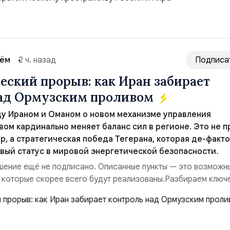
сть „исключительно оборонительной страны“ и выносит в
рном вооружении на всеобщее обозрение, одновреме...
сём
2 ч. назад
Подписа
еский прорыв: как Иран забирает
над Ормузским проливом
у Ираном и Оманом о новом механизме управления
ом кардинально меняет баланс сил в регионе. Это не п
р, а стратегическая победа Тегерана, которая де-факто
вый статус в мировой энергетической безопасности.
ение ещё не подписано. Описанные пункты — это возможн
 которые скорее всего будут реализованы.Разбираем ключ
ия этого соглашения:. 1. Новые доли контроля (75 на 25). Б
 контролировали пролив на паритетных началах — 50/50. Ст
закрепляет за Ираном...