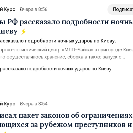
й Курс
Вчера в 8:56
Подписа
 РФ рассказало подробности ночн
Киеву
ссказало подробности ночных ударов по Киеву.
ортно-логистический центр «МЛП–Чайка» в пригороде Киев
го осуществлялось хранение, сборка а также запуск с
евого аэродром «Чайка» дальнобойных БПЛА ВСУ; Складск
Логистик» в Оболонском районе г. Киев, использовавшиес
 имущества ВСУ; Сортировочны...
й Курс
Вчера в 8:54
исал пакет законов об ограничениях
ющихся за рубежом преступников и