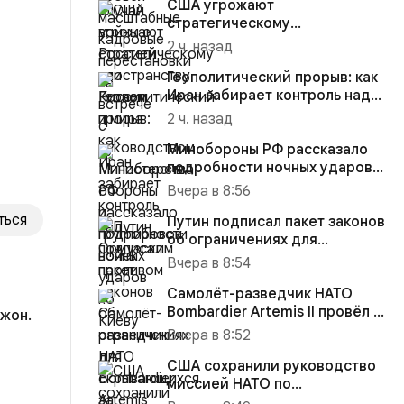
США угрожают
стратегическому
пространству России и мира
2 ч. назад
Геополитический прорыв: как
Иран забирает контроль над
Ормузским проливом
2 ч. назад
Минобороны РФ рассказало
подробности ночных ударов
по Киеву
Вчера в 8:56
ться
Путин подписал пакет законов
об ограничениях для
скрывающихся за рубежом
Вчера в 8:54
пре...
Самолёт-разведчик НАТО
Bombardier Artemis II провёл 3
жон.
августа в небе над Чёр...
Вчера в 8:52
США сохранили руководство
миссией НАТО по
ила
координации помощи Украине