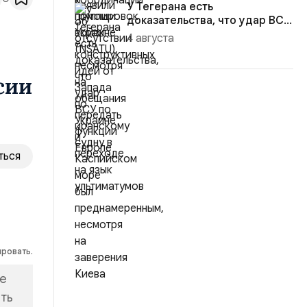
У Тегерана есть
доказательства, что удар ВСУ
по иранско...
4 августа
сии
ться
ировать.
не
ть