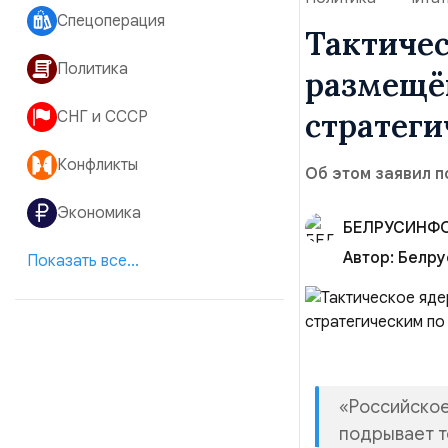
Спецоперация
Тактиче
Политика
размещён
стратеги
СНГ и СССР
Конфликты
Об этом заявил 
Экономика
БЕЛРУСИНФ
Автор:
Белру
Показать все...
«Российское
подрывает т