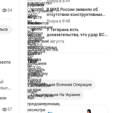
опрос
Вчера в 8:49
(NSATU)...
В МИД России заявили об
54
отсутствии конструктивных
идей от Запада по Украине ...
Вчера в 8:48
ться
У Тегерана есть
доказательства, что удар ВСУ
по иранскому судну в
4 августа
Каспийском...
Теги
росто
СВО
ый
Специальная Военная Операция
евые
ыло:
Спецоперация На Украине
ало:
57