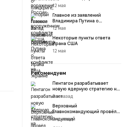
12 мая
Главное из заявлений
Владимира Путина о
конфликте на Украине
12 мая
Некоторые пункты ответа
Ирана США
12 мая
Рекомендуем
Пентагон разрабатывает
новую ядерную стратегию на
случай войны с Россией или...
2 ч. назад
Верховный
Главнокомандующий провёл
масштабные кадровые
2 ч. назад
перестановки на встре...