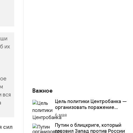
аши
б их
а
ное
ем
Важное
и вся
Цель политики Центробанка —
а
организовать поражение
России в вооружённом
6 мая
конфликте с США
Путин о блицкриге, который
я сил
готовил Запад против России