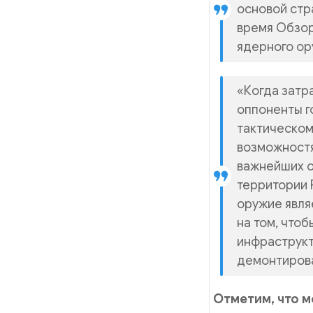
основой стр
время Обзо
ядерного ор
«Когда затр
оппоненты г
тактическом
возможностя
важнейших о
территории 
оружие явля
на том, что
инфраструкт
демонтирова
Отметим, что м