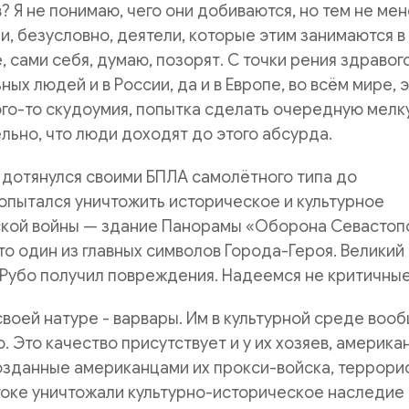
? Я не понимаю, чего они добиваются, но тем не ме
 и, безусловно, деятели, которые этим занимаются в
, сами себя, думаю, позорят. С точки рения здравог
ых людей и в России, да и в Европе, во всём мире, 
го-то скудоумия, попытка сделать очередную мелк
ельно, что люди доходят до этого абсурда.
 дотянулся своими БПЛА самолётного типа до
опытался уничтожить историческое и культурное
кой войны — здание Панорамы «Оборона Севастоп
Это один из главных символов Города-Героя. Великий
Рубо получил повреждения. Надеемся не критичные
воей натуре - варвары. Им в культурной среде воо
. Это качество присутствует и у их хозяев, америка
озданные американцами их прокси-войска, террори
токе уничтожали культурно-историческое наследие