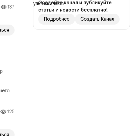
Создайте канал и публикуйте
137
статьи и новости бесплатно!
Подробнее
Создать Канал
ться
ор
о ей
125
ться