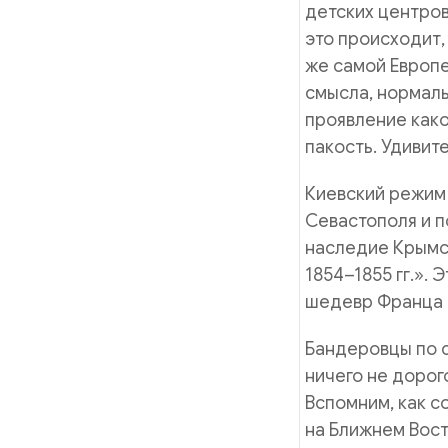
детских центров
это происходит,
же самой Европе
смысла, нормальн
проявление како
пакость. Удивит
Киевский режим
Севастополя и п
наследие Крымс
1854–1855 гг.». 
шедевр Франца 
Бандеровцы по с
ничего не дорого
Вспомним, как с
на Ближнем Вос