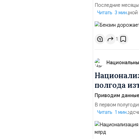
Последние месяцы
давления. С одной
Читать 3 мин.
инфляция и локальн
турбулентность: п
осваивать VPN и ро
1
Национальны
Национализ
полгода изъ
Приводим данные 
В первом полугоди
$10,16 млрд, подсч
Читать 1 мин.
период 2025 года 
транзакций, котор
слияний и поглощен