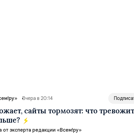
сем!ру»
Вчера в 20:14
Подписа
ожает, сайты тормозят: что тревожи
ольше?
а от эксперта редакции «Всем!ру»