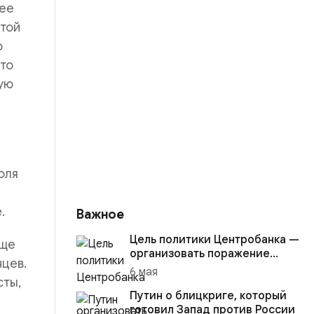
нее
 той
о
это
ую
оля
.
Важное
Цель политики Центробанка —
бще
организовать поражение
нцев.
России в вооружённом
6 мая
сты,
конфликте с США
Путин о блицкриге, который
готовил Запад против России