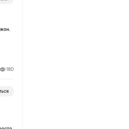
жон.
ила
опрос
180
ться
росто