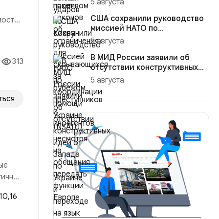
5 августа
пре...
США сохранили руководство
мости,
миссией НАТО по
я
координации помощи Украине
5 августа
сть
(NSATU)...
В МИД России заявили об
313
отсутствии конструктивных
идей от Запада по Украине ...
5 августа
ться
ые
гичный
 рынка