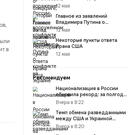
12 мая
Главное из заявлений
Владимира Путина о
ов,
конфликте на Украине
12 мая
Некоторые пункты ответа
были
Ирана США
ит в
12 мая
Рекомендуем
Национализация в России
обновила рекорд: за полгода
изъято активов на $10,16...
Вчера в 8:22
Темп обмена разведданными
между США и Украиной
восстановился до прежнего
Вчера в 8:20
уро...