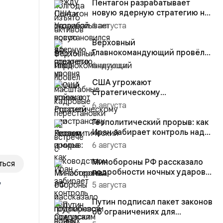
Пентагон разрабатывает
новую ядерную стратегию на
случай войны с Россией или...
6 августа
Верховный
Главнокомандующий провёл
масштабные кадровые
6 августа
перестановки на встре...
США угрожают
стратегическому
пространству России и мира
6 августа
Геополитический прорыв: как
Иран забирает контроль над
Ормузским проливом
6 августа
Минобороны РФ рассказало
ться
подробности ночных ударов
т
по Киеву
5 августа
Путин подписал пакет законов
об ограничениях для
скрывающихся за рубежом