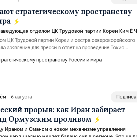
ют стратегическому пространству
ира
заведующая отделом ЦК Трудовой партии Кореи Ким Ё Ч
ом ЦК Трудовой партии Кореи и сестра северокорейского
ла заявление для прессы в ответ на проведение Токио
ом США запусков крылатых ракет Томагавк.«Япония отброс
сть „исключительно оборонительной страны“ и выносит в
рном вооружении на всеобщее обозрение, одновреме...
сём
6 августа
Подписа
еский прорыв: как Иран забирает
над Ормузским проливом
у Ираном и Оманом о новом механизме управления
ом кардинально меняет баланс сил в регионе. Это не п