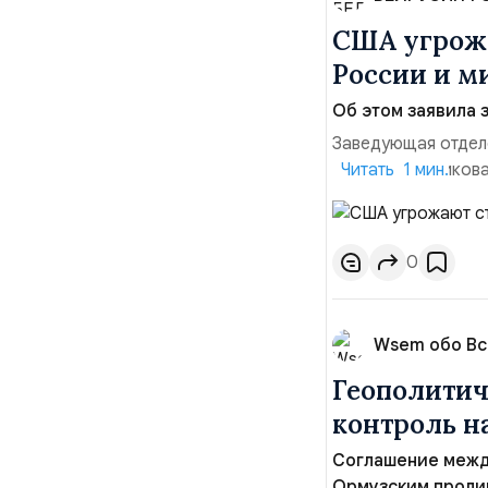
США угрожа
России и м
Об этом заявила 
Заведующая отдел
лидера опубликова
Читать 1 мин.
совместных с флот
обманчивую видимо
о собственном яде
0
Wsem обо В
Геополитич
контроль 
Соглашение межд
Ормузским пролив