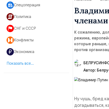
Спецоперация
Владими
Политика
членами 
СНГ и СССР
К сожалению, дол
режима, европей
Конфликты
которые раньше, 
против организац
Экономика
БЕЛРУСИНФ
Показать все...
Автор:
Белру
Ну чушь, бред к
догадываться, к