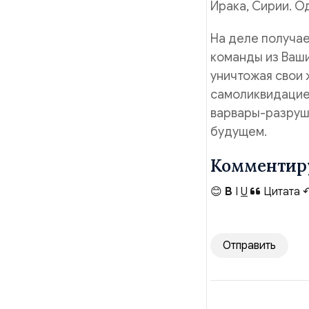
Ирака, Сирии. Од
На деле получае
команды из Ваши
уничтожая свои 
самоликвидацией
варвары-разруши
будущем.
Комментир
😊
B
I
U
Цитата
Отправить