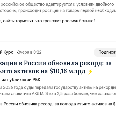
 российское общество адаптируется к условиям двойного
 стороны, происходит рост цен на товары первой необходи
ые сбои в поставках бензина. А с другой – технологическа
еребои в работе интернета, блокировки сайтов, необходимо
ссийские платформы.Что из этого бье...
й Курс
Вчера в 8:22
Подписа
ация в России обновила рекорд: за
ято активов на $10,16 млрд
из публикации РБК.
и 2026 года суды передали государству активы на рекордн
итали аналитики AK&M. Это в 2,5 раза больше, чем за анало
($3,95 млрд). Всего зафиксировано 15 национализационных
ые обеспечили 42,2% денежного объёма всего российского
ий. Крупнейшей ...