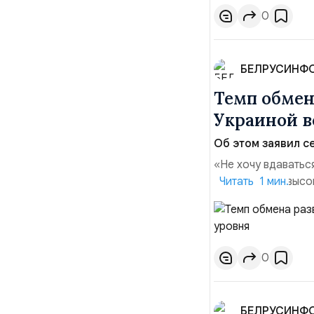
0
БЕЛРУСИНФ
Темп обме
Украиной в
Об этом заявил се
«Не хочу вдаватьс
Марк Уорнер, высо
Читать 1 мин.
использование Укр
наносить удары вг
позиции.Сотруднич
0
БЕЛРУСИНФ