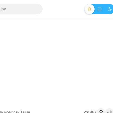
ть новость 1 мин.
487