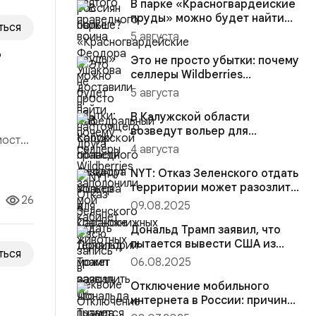
В парке «Красногвардейские
пруды» можно будет найти
ться
настоящего друга
5 августа
т
Это не просто убытки: почему
селлеры Wildberries
заполонили мой кабинет и
5 августа
вс...
В Калужской области
возведут вольер для
мости,
краснокнижных животных
4 августа
я
NYT: Отказ Зеленского отдать
сть
территории может разозлить
26
Дональда Трампа
09.08.2025
Дональд Трамп заявил, что
пытается вывести США из
ться
конфликта на Украине
06.08.2025
Отключение мобильного
интернета в России: причины,
последствия и как остават...