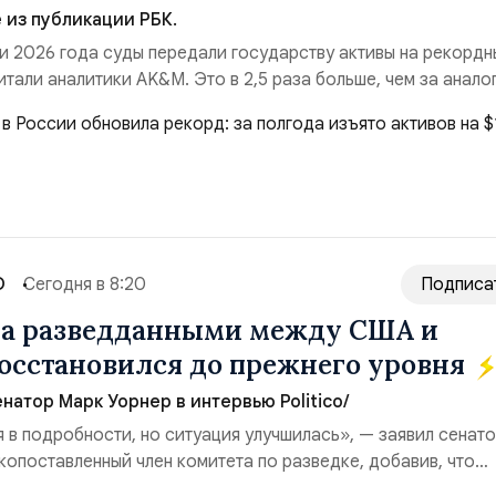
из публикации РБК.
и 2026 года суды передали государству активы на рекордн
итали аналитики AK&M. Это в 2,5 раза больше, чем за анало
($3,95 млрд). Всего зафиксировано 15 национализационных
ые обеспечили 42,2% денежного объёма всего российского
ий. Крупнейшей ...
О
Сегодня в 8:20
Подписа
на разведданными между США и
осстановился до прежнего уровня
натор Марк Уорнер в интервью Politico/
я в подробности, но ситуация улучшилась», — заявил сенат
копоставленный член комитета по разведке, добавив, что
аиной беспилотников и ракет большой дальности позволил