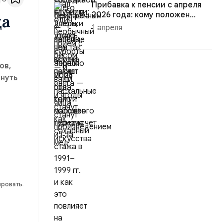
Прибавка к пенсии с апреля
2026 года: кому положен
да
пере...
1 апреля
ов,
нуть
ировать.