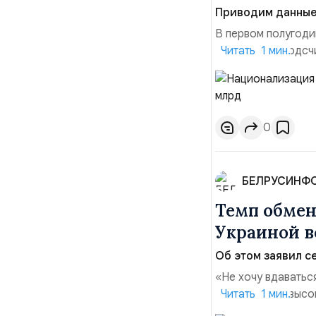
Приводим данные 
В первом полугоди
$10,16 млрд, подсч
Читать 1 мин.
период 2025 года 
транзакций, котор
слияний и поглощен
0
БЕЛРУСИНФ
Темп обме
Украиной в
Об этом заявил се
«Не хочу вдаватьс
Марк Уорнер, высо
Читать 1 мин.
использование Укр