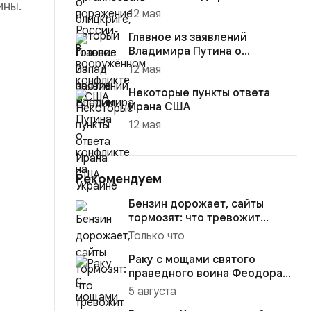
ины.
12 мая
Главное из заявлений
Владимира Путина о
конфликте на Украине
12 мая
Некоторые пункты ответа
Ирана США
12 мая
Рекомендуем
Бензин дорожает, сайты
тормозят: что тревожит
россиян больше?
Только что
Раку с мощами святого
праведного воина Феодора
Ушакова доставили в
5 августа
Кафедраль...