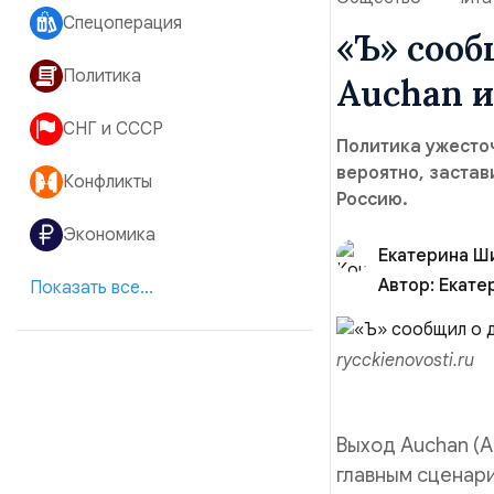
Спецоперация
«Ъ» сооб
Политика
Auchan и
СНГ и СССР
Политика ужесточ
вероятно, заста
Конфликты
Россию.
Экономика
Екатерина Ш
Автор:
Екате
Показать все...
rycckienovosti.ru
Выход Auchan (А
главным сценар