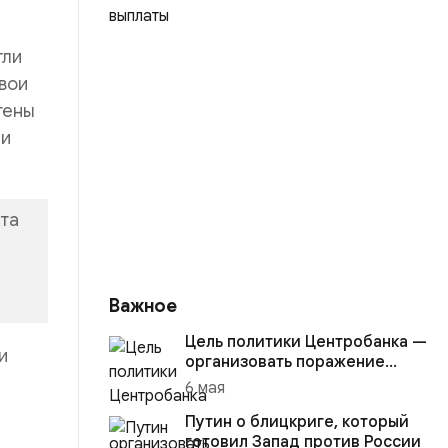
гли
вои
тены
ли
нта
Важное
Цель политики Центробанка —
и
организовать поражение
России в вооружённом
6 мая
конфликте с США
Путин о блицкриге, который
готовил Запад против России