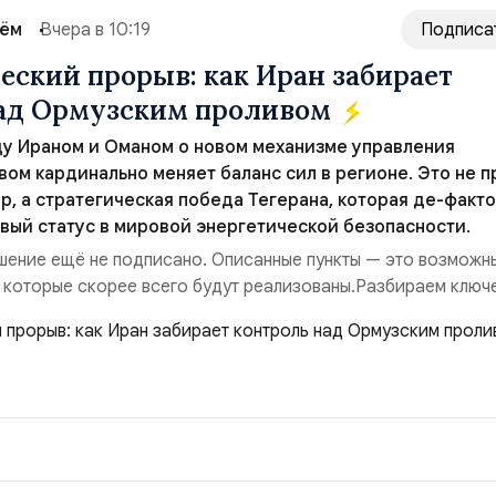
сём
Вчера в 10:19
Подписа
еский прорыв: как Иран забирает
над Ормузским проливом
у Ираном и Оманом о новом механизме управления
ом кардинально меняет баланс сил в регионе. Это не п
р, а стратегическая победа Тегерана, которая де-факто
вый статус в мировой энергетической безопасности.
ение ещё не подписано. Описанные пункты — это возможн
 которые скорее всего будут реализованы.Разбираем ключ
ия этого соглашения:. 1. Новые доли контроля (75 на 25). Б
 контролировали пролив на паритетных началах — 50/50. Ст
закрепляет за Ираном...