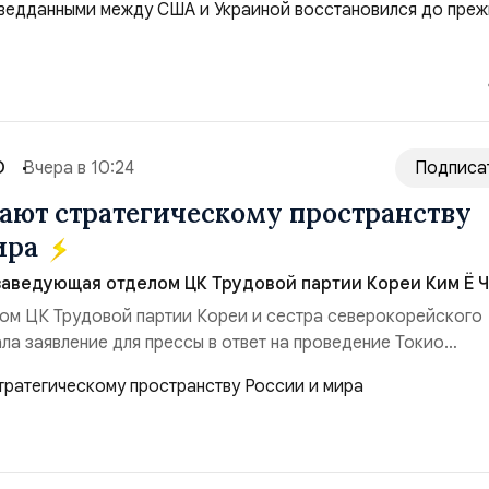
лубь российской территории и укрепило её
ество со стороны США стало ключом к позитивному пов...
О
Вчера в 10:24
Подписа
ют стратегическому пространству
ира
заведующая отделом ЦК Трудовой партии Кореи Ким Ё Ч
ом ЦК Трудовой партии Кореи и сестра северокорейского
ла заявление для прессы в ответ на проведение Токио
ом США запусков крылатых ракет Томагавк.«Япония отброс
сть „исключительно оборонительной страны“ и выносит в
рном вооружении на всеобщее обозрение, одновреме...