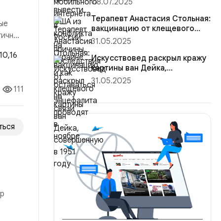
08.07.2025
Терапевт Анастасия Стольная:
ые
вакцинацию от клещевого
гичный
энцефалита проводят в н...
31.05.2025
Искусствовед раскрыл кражу
 рынка
картины ван Дейка,
совершенную в 1951 году
31.05.2025
111
ться
ор
о ей