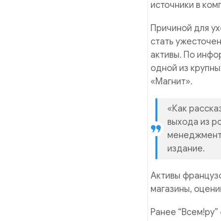
источники в ком
Причиной для ух
стать ужесточен
активы. По инфо
одной из крупны
«Магнит».
«Как расска
выхода из р
менеджменту
издание.
Активы французс
магазины, оцени
Ранее “Всем!ру”