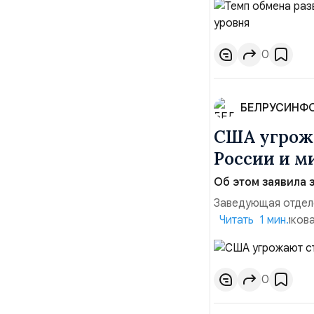
наносить удары вг
позиции.Сотруднич
0
БЕЛРУСИНФ
США угрожа
России и м
Об этом заявила 
Заведующая отдел
лидера опубликова
Читать 1 мин.
совместных с флот
обманчивую видимо
о собственном яде
0