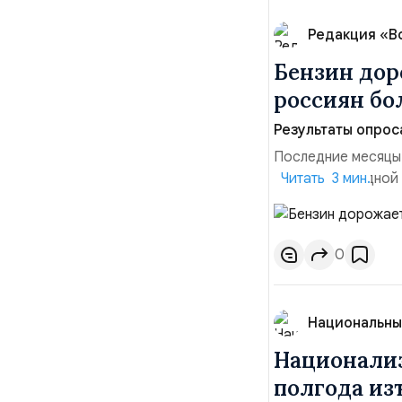
Редакция «В
Бензин дор
россиян б
Результаты опрос
Последние месяцы
давления. С одной
Читать 3 мин.
инфляция и локальн
турбулентность: п
осваивать VPN и ро
0
Национальны
Национализ
полгода изъ