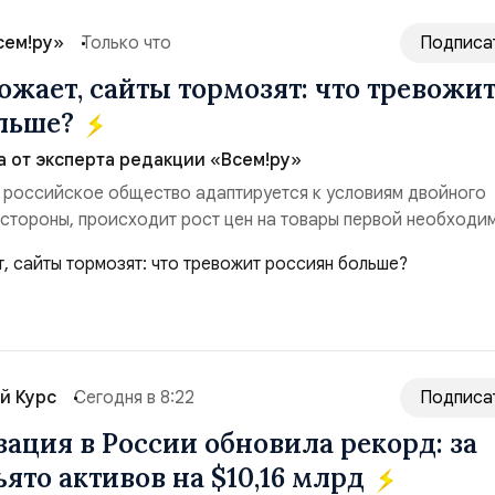
сем!ру»
Только что
Подписа
ожает, сайты тормозят: что тревожи
ольше?
а от эксперта редакции «Всем!ру»
 российское общество адаптируется к условиям двойного
 стороны, происходит рост цен на товары первой необходи
ые сбои в поставках бензина. А с другой – технологическа
еребои в работе интернета, блокировки сайтов, необходимо
ссийские платформы.Что из этого бье...
й Курс
Сегодня в 8:22
Подписа
ация в России обновила рекорд: за
ято активов на $10,16 млрд