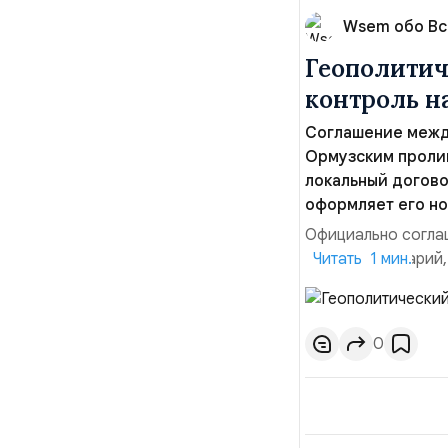
Wsem обо В
Геополитич
контроль 
Соглашение межд
Ормузским пролив
локальный догово
оформляет его но
Официально соглаш
рабочий сценарий,
Читать 1 мин.
тезисы и последств
Ранее Иран и Оман
Новое соглашение 
0