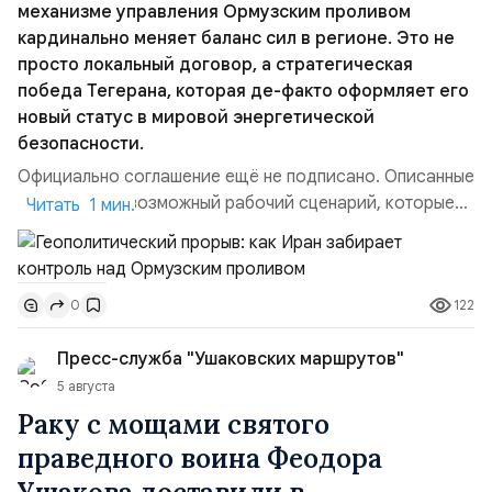
механизме управления Ормузским проливом
кардинально меняет баланс сил в регионе. Это не
просто локальный договор, а стратегическая
победа Тегерана, которая де-факто оформляет его
новый статус в мировой энергетической
безопасности.
Официально соглашение ещё не подписано. Описанные
пункты — это возможный рабочий сценарий, которые
Читать 1 мин.
скорее всего будут реализованы.Разбираем ключевые
тезисы и последствия этого соглашения:. 1. Новые
доли контроля (75 на 25). Было: Ранее Иран и Оман
122
0
контролировали пролив на паритетных началах —
50/50. Стало: Новое соглашение закрепляет за
Пресс-служба "Ушаковских маршрутов"
Ираном...
5 августа
Раку с мощами святого
праведного воина Феодора