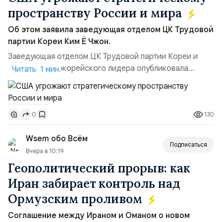
пространству России и мира
Об этом заявила заведующая отделом ЦК Трудовой
партии Кореи Ким Ё Чжон.
Заведующая отделом ЦК Трудовой партии Кореи и
сестра северокорейского лидера опубликовала
Читать 1 мин.
заявление для прессы в ответ на проведение Токио
совместных с флотом США запусков крылатых ракет
Томагавк.«Япония отбросила обманчивую видимость
130
0
„исключительно оборонительной страны“ и выносит
вопрос о собственном ядерном вооружении на
Wsem обо Всём
всеобщее обозрение, одновреме...
Подписаться
Вчера в 10:19
Геополитический прорыв: как
Иран забирает контроль над
Ормузским проливом
Соглашение между Ираном и Оманом о новом