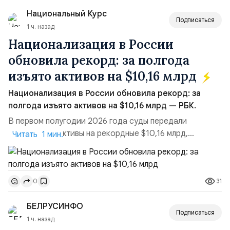
Национальный Курс
Подписаться
1 ч. назад
Национализация в России
обновила рекорд: за полгода
изъято активов на $10,16 млрд
Национализация в России обновила рекорд: за
полгода изъято активов на $10,16 млрд — РБК.
В первом полугодии 2026 года суды передали
государству активы на рекордные $10,16 млрд,
Читать 1 мин.
подсчитали аналитики AK&M. Это в 2,5 раза больше,
чем за аналогичный период 2025 года ($3,95 млрд).
Всего зафиксировано 15 национализационных
31
0
транзакций, которые обеспечили 42,2% денежного
объёма всего российского рынка слияний и
БЕЛРУСИНФО
поглощений. Крупнейшей ...
Подписаться
1 ч. назад