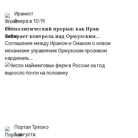
Иранист
Вчера в 10:19
Геополитический прорыв: как Иран
забирает контроль над Ормузским
проливом
Соглашение между Ираном и Оманом о новом
механизме управления Ормузским проливом
кардиналь...
Портал Треоко
5 августа