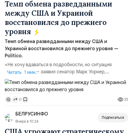
Темп обмена разведданными
между США и Украиной
восстановился до прежнего
уровня
Темп обмена разведданными между США и
Украиной восстановился до прежнего уровня —
Politico.
«Не хочу вдаваться в подробности, но ситуация
улучшилась», — заявил сенатор Марк Уорнер,
Читать 1 мин.
высокопоставленный член комитета по разведке,
добавив, что использование Украиной беспилотников и
ракет большой дальности позволило ей наносить
25
0
удары вглубь российской территории и укрепило её
позиции.Сотрудничество со стороны США стало
БЕЛРУСИНФО
ключом к позитивному пов...
Подписаться
Вчера в 10:24
США угрожают стратегическому