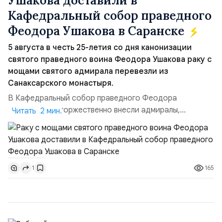
Ушакова доставили в
Кафедральный собор праведного
Феодора Ушакова в Саранске
5 августа в честь 25-летия со дня канонизации
святого праведного воина Феодора Ушакова раку с
мощами святого адмирала перевезли из
Санаксарского монастыря.
В Кафедральный собор праведного Феодора
Ушакова раку торжественно внесли адмиралы,
Читать 2 мин.
участвовавшие в канонизации святого праведного
воина Феодора Ушакова 25 лет назад:Адмирал
Владимир Прокофьевич Валуев, командующий
Балтийским флотом ВМФ России (2001–2006
165
1
гг.);Адмирал Владимир Петрович Комоедов,
командующий Черноморским флотом ВМФ России
(1998–2002 г...