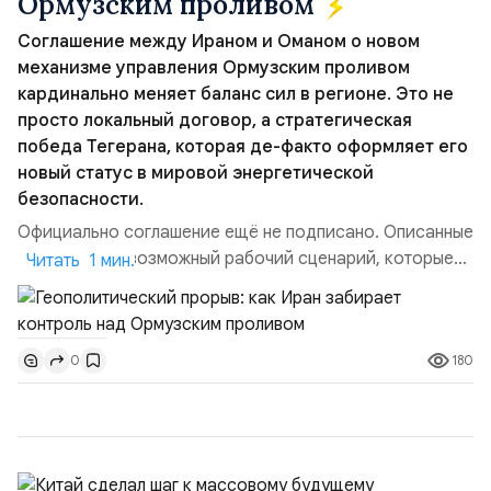
Ормузским проливом
Соглашение между Ираном и Оманом о новом
механизме управления Ормузским проливом
кардинально меняет баланс сил в регионе. Это не
просто локальный договор, а стратегическая
победа Тегерана, которая де-факто оформляет его
новый статус в мировой энергетической
безопасности.
Официально соглашение ещё не подписано. Описанные
пункты — это возможный рабочий сценарий, которые
Читать 1 мин.
скорее всего будут реализованы.Разбираем ключевые
тезисы и последствия этого соглашения:. 1. Новые
доли контроля (75 на 25). Было: Ранее Иран и Оман
180
0
контролировали пролив на паритетных началах —
50/50. Стало: Новое соглашение закрепляет за
Ираном...