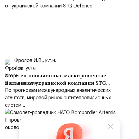
Фролов И.В., к.т.н.
7 августа
Антитепловизионные маскировочные
изделия от украинской компании STG
Defence
По прогнозам международных аналитических
агентств, мировой рынок антитепловизионных
систем...