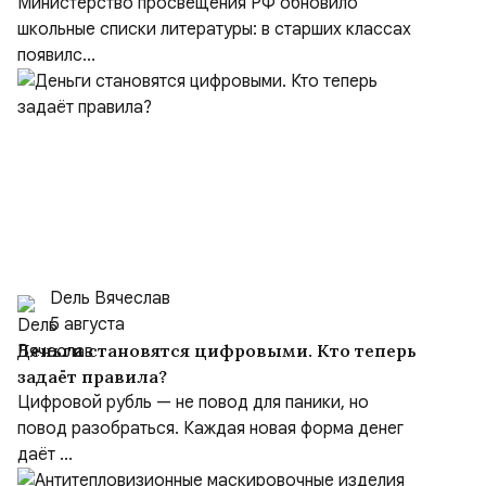
формируют образ героя
Министерство просвещения РФ обновило
школьные списки литературы: в старших классах
появилс...
Dель Вячеслав
5 августа
Деньги становятся цифровыми. Кто теперь
задаёт правила?
Цифровой рубль — не повод для паники, но
повод разобраться. Каждая новая форма денег
даёт ...