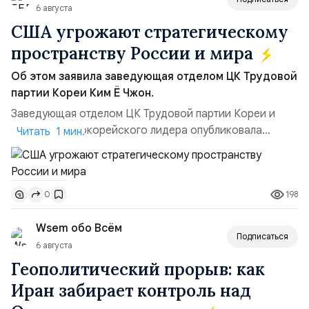
6 августа
США угрожают стратегическому
пространству России и мира
Об этом заявила заведующая отделом ЦК Трудовой
партии Кореи Ким Ё Чжон.
Заведующая отделом ЦК Трудовой партии Кореи и
сестра северокорейского лидера опубликовала
Читать 1 мин.
заявление для прессы в ответ на проведение Токио
совместных с флотом США запусков крылатых ракет
Томагавк.«Япония отбросила обманчивую видимость
198
0
„исключительно оборонительной страны“ и выносит
вопрос о собственном ядерном вооружении на
Wsem обо Всём
всеобщее обозрение, одновреме...
Подписаться
6 августа
Геополитический прорыв: как
Иран забирает контроль над