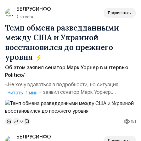
объёма всего российского рынка слияний и
БЕЛРУСИНФО
поглощений. Крупнейшей ...
Подписаться
7 августа
Темп обмена разведданными
между США и Украиной
восстановился до прежнего
уровня
Об этом заявил сенатор Марк Уорнер в интервью
Politico/
«Не хочу вдаваться в подробности, но ситуация
улучшилась», — заявил сенатор Марк Уорнер,
Читать 1 мин.
высокопоставленный член комитета по разведке,
добавив, что использование Украиной беспилотников и
ракет большой дальности позволило ей наносить
151
0
удары вглубь российской территории и укрепило её
позиции.Сотрудничество со стороны США стало
БЕЛРУСИНФО
ключом к позитивному пов...
Подписаться