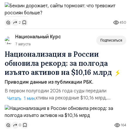
стороны, происходит рост цен на товары первой
необходимости, инфляция и локальные сбои в
поставках бензина. А с другой – технологическая
450
2
турбулентность: перебои в работе интернета,
блокировки сайтов, необходимость осваивать VPN и
Национальный Курс
российские платформы.Что из этого бье...
Подписаться
7 августа
Национализация в России
обновила рекорд: за полгода
изъято активов на $10,16 млрд
Приводим данные из публикации РБК.
В первом полугодии 2026 года суды передали
государству активы на рекордные $10,16 млрд,
Читать 1 мин.
подсчитали аналитики AK&M. Это в 2,5 раза больше,
чем за аналогичный период 2025 года ($3,95 млрд).
Всего зафиксировано 15 национализационных
164
0
транзакций, которые обеспечили 42,2% денежного