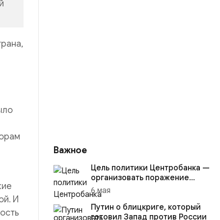
й
трана,
ыло
сорам
Важное
Цель политики Центробанка —
организовать поражение
кие
России в вооружённом
6 мая
конфликте с США
ой. И
Путин о блицкриге, который
ность
готовил Запад против России