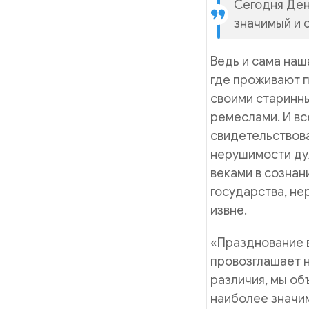
Сегодня Ден
значимый и 
Ведь и сама наш
где проживают 
своими старинн
ремеслами. И вс
свидетельствова
нерушимости дух
веками в сознан
государства, н
извне.
«Празднование в
провозглашает н
различия, мы об
наиболее значим