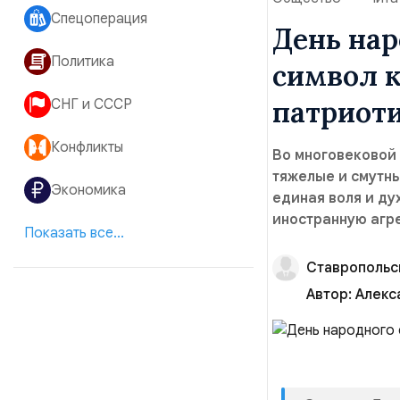
Спецоперация
День нар
Политика
символ к
патриот
СНГ и СССР
Конфликты
Во многовековой 
тяжелые и смутн
Экономика
единая воля и ду
иностранную агр
Показать все...
Ставропольс
Автор:
Алекс