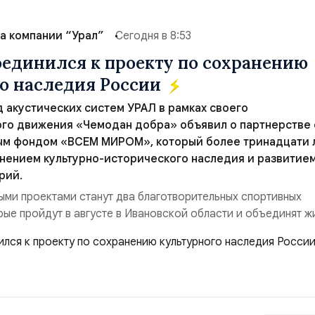
а компании “Урал”
Сегодня в 8:53
единился к проекту по сохранению
о наследия России
 акустических систем УРАЛ в рамках своего
го движения «Чемодан добра» объявил о партнерстве 
ым фондом «ВСЕМ МИРОМ», который более тринадцати 
нением культурно-исторического наследия и развитие
рий.
ми проектами станут два благотворительных спортивных
рые пройдут в августе в Ивановской области и объединят ж
ов и участников со всей страны. Для УРАЛ это продолжение
 основанной на развитии российского производства и
го звука. Компания убеждена, что уважение к с...