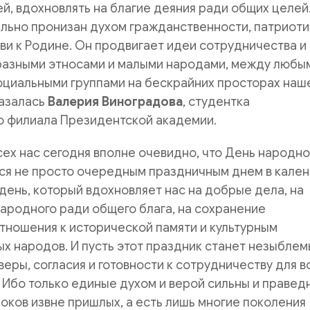
й, вдохновлять на благие деяния ради общих целей
льно пронизан духом гражданственности, патриоти
и к Родине. Он продвигает идеи сотрудничества и
разными этносами и малыми народами, между любы
оциальными группами на бескрайних просторах наш
казалась
Валерия Виноградова
, студентка
о филиала Президентской академии.
сех нас сегодня вполне очевидно, что День народно
ся не просто очередным праздничным днем в кален
день, который вдохновляет нас на добрые дела, на
ародного ради общего блага, на сохранение
тношения к исторической памяти и культурным
х народов. И пусть этот праздник станет незыбле
веры, согласия и готовности к сотрудничеству для в
 Ибо только единые духом и верой сильны и праведн
роков извне пришлых, а есть лишь многие поколения