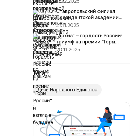
12.12.2025
Конституция Ро...
Ставропольский филиал
Президентской академии
определил победителей
21.11.2025
турнира ...
"Архыз" – гордость России:
триумф на премии "Горы
России"...
20.11.2025
Теги
День Народного Единства