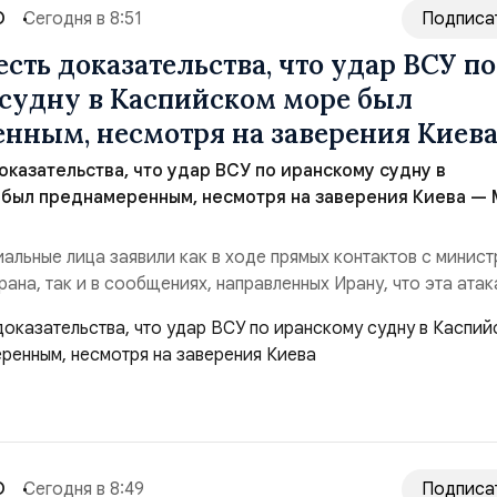
О
Сегодня в 8:51
Подписа
есть доказательства, что удар ВСУ по
судну в Каспийском море был
нным, несмотря на заверения Киев
оказательства, что удар ВСУ по иранскому судну в
 был преднамеренным, несмотря на заверения Киева —
альные лица заявили как в ходе прямых контактов с минис
ана, так и в сообщениях, направленных Ирану, что эта атак
ной», — заявил официальный представитель МИД Ирана Эс
нференции в Тегеране 3 августа.Иранская сторона ожидает 
их шагов, которые подтвер...
О
Сегодня в 8:49
Подписа