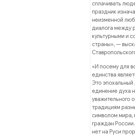
сплачивать люде
праздник изнача
неизменной любв
диалога между 
культурными и с
страны», — выс
Ставропольског
«И посему для в
единства являет
Это эпохальный 
единение духа н
уважительного о
традициям разны
символом мира, 
граждан России.
нет на Руси про