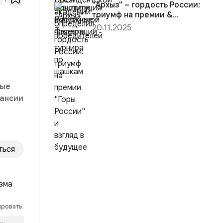
"Архыз" – гордость России:
триумф на премии &...
20.11.2025
мые
пансии
ться
ировать.