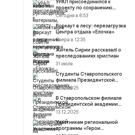
УРАЛ присоединился к
проекту по сохранению
культурного наследия России
Сегодня в 8:53
Воркаут в лесу: перезагрузка
Центра отдыха «Елочка»
Вчера в 12:35
Житель Сирии рассказалI о
преследованиях христиан
31 июля
Студенты Ставропольского
филиала Президентской
академии стали волонтёрами
13.12.2025
на...
В Ставропольском филиале
Президентской академии
участники региональной
13.12.2025
прогр...
Участникам региональной
программы «Герои
Ставрополья» вручена