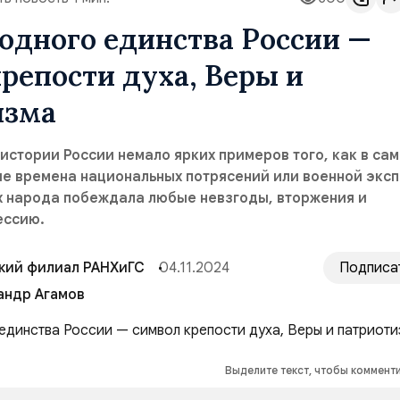
одного единства России —
репости духа, Веры и
изма
истории России немало ярких примеров того, как в са
ые времена национальных потрясений или военной экс
х народа побеждала любые невзгоды, вторжения и
ессию.
кий филиал РАНХиГС
04.11.2024
Подписа
андр Агамов
Выделите текст, чтобы коммент