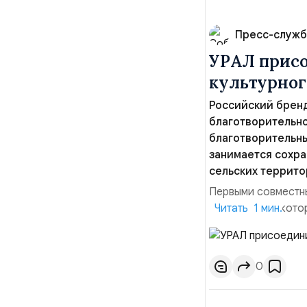
Пресс-служб
УРАЛ присо
культурног
Российский бренд
благотворительно
благотворительн
занимается сохра
сельских террито
Первыми совместны
мероприятия, кото
Читать 1 мин.
региона, волонтер
философии бренда,
продвижении русско
0