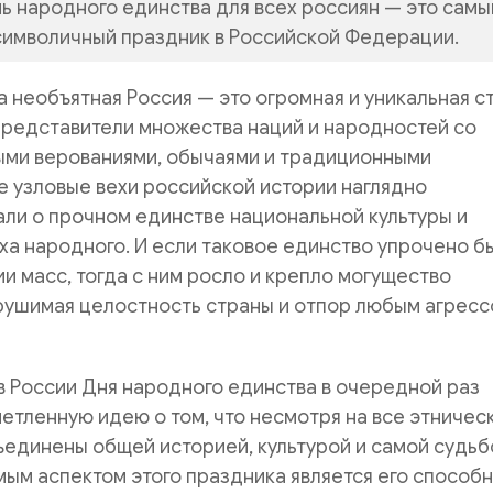
ь народного единства для всех россиян — это самы
символичный праздник в Российской Федерации.
а необъятная Россия — это огромная и уникальная с
представители множества наций и народностей со
ыми верованиями, обычаями и традиционными
е узловые вехи российской истории наглядно
ли о прочном единстве национальной культуры и
а народного. И если таковое единство упрочено б
ии масс, тогда с ним росло и крепло могущество
ерушимая целостность страны и отпор любым агрес
 России Дня народного единства в очередной раз
етленную идею о том, что несмотря на все этничес
ъединены общей историей, культурой и самой судьб
ым аспектом этого праздника является его способ