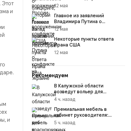
. Этот
12 мая
зма и
Главное из заявлений
Владимира Путина о
ми
конфликте на Украине
12 мая
ей
Некоторые пункты ответа
Ирана США
12 мая
го
даре.
Рекомендуем
В Калужской области
возведут вольер для
краснокнижных животных
4 ч. назад
мым
Премиальная мебель в
сех
кабинет руководителя:
ы, и
материалы, комплектация и
5 ч. назад
советы