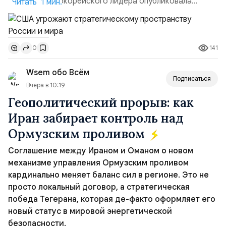
сестра северокорейского лидера опубликовала
Читать 1 мин.
заявление для прессы в ответ на проведение Токио
совместных с флотом США запусков крылатых ракет
Томагавк.«Япония отбросила обманчивую видимость
141
0
„исключительно оборонительной страны“ и выносит
вопрос о собственном ядерном вооружении на
Wsem обо Всём
всеобщее обозрение, одновреме...
Подписаться
Вчера в 10:19
Геополитический прорыв: как
Иран забирает контроль над
Ормузским проливом
Соглашение между Ираном и Оманом о новом
механизме управления Ормузским проливом
кардинально меняет баланс сил в регионе. Это не
просто локальный договор, а стратегическая
победа Тегерана, которая де-факто оформляет его
новый статус в мировой энергетической
безопасности.