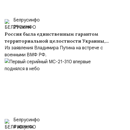
Белрусинфо
29 июля
Россия была единственным гарантом
территориальной целостности Украины,
но Киев объявил Москву врагом
Из заявления Владимира Путина на встрече с
военными ВМФ РФ.
Белрусинфо
4 августа