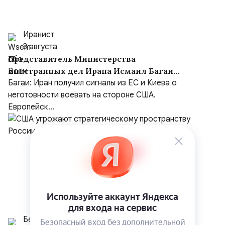
Иранист
3 августа
Представитель Министерства
иностранных дел Ирана Исмаил Багаи
выступил с заявлением
Багаи: Иран получил сигналы из ЕС и Киева о
неготовности воевать на стороне США.
Европейск...
Белрусинфо