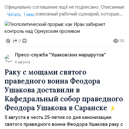
Официально соглашение ещё не подписано. Описанные
пункты — это возможный рабочий сценарий, которые
Читать 1 мин.
скорее всего будут реализованы.Разбираем ключевые
тезисы и последствия этого соглашения:. 1. Новые
доли контроля (75 на 25). Было: Ранее Иран и Оман
132
0
контролировали пролив на паритетных началах —
50/50. Стало: Новое соглашение закрепляет за
Пресс-служба "Ушаковских маршрутов"
Ираном...
5 августа
Раку с мощами святого
праведного воина Феодора
Ушакова доставили в
Кафедральный собор праведного
Феодора Ушакова в Саранске
5 августа в честь 25-летия со дня канонизации
святого праведного воина Феодора Ушакова раку с