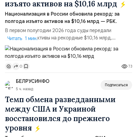
изъято активов на $10,16 млрд
Национализация в России обновила рекорд: за
полгода изъято активов на $10,16 млрд — РБК.
В первом полугодии 2026 года суды передали
государству активы на рекордные $10,16 млрд,
Читать 1 мин.
подсчитали аналитики AK&M. Это в 2,5 раза больше,
чем за аналогичный период 2025 года ($3,95 млрд).
Всего зафиксировано 15 национализационных
73
0
транзакций, которые обеспечили 42,2% денежного
объёма всего российского рынка слияний и
БЕЛРУСИНФО
поглощений. Крупнейшей ...
Подписаться
5 ч. назад
Темп обмена разведданными
между США и Украиной
восстановился до прежнего
уровня