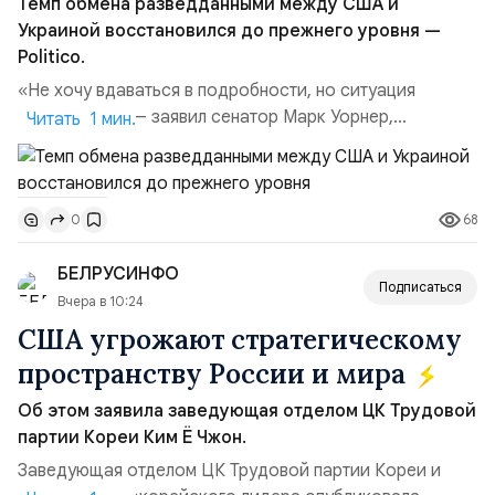
Темп обмена разведданными между США и
Украиной восстановился до прежнего уровня —
Politico.
«Не хочу вдаваться в подробности, но ситуация
улучшилась», — заявил сенатор Марк Уорнер,
Читать 1 мин.
высокопоставленный член комитета по разведке,
добавив, что использование Украиной беспилотников и
ракет большой дальности позволило ей наносить
68
0
удары вглубь российской территории и укрепило её
позиции.Сотрудничество со стороны США стало
БЕЛРУСИНФО
ключом к позитивному пов...
Подписаться
Вчера в 10:24
США угрожают стратегическому
пространству России и мира
Об этом заявила заведующая отделом ЦК Трудовой
партии Кореи Ким Ё Чжон.
Заведующая отделом ЦК Трудовой партии Кореи и