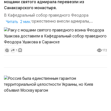
мощами святого адмирала перевезли из
Санаксарского монастыря.
В Кафедральный собор праведного Феодора
Ушакова раку торжественно внесли адмиралы,
Читать 2 мин.
участвовавшие в канонизации святого праведного
воина Феодора Ушакова 25 лет назад:Адмирал
Владимир Прокофьевич Валуев, командующий
Балтийским флотом ВМФ России (2001–2006
172
1
гг.);Адмирал Владимир Петрович Комоедов,
командующий Черноморским флотом ВМФ России
(1998–2002 г...