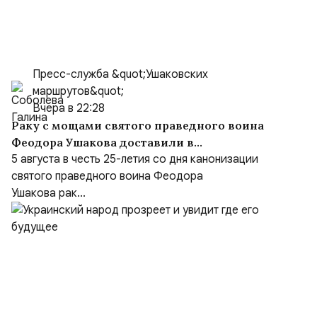
Пресс-служба &quot;Ушаковских
маршрутов&quot;
Вчера в 22:28
Раку с мощами святого праведного воина
Феодора Ушакова доставили в
Кафедральный собор праведного Феодора
5 августа в честь 25-летия со дня канонизации
Ушакова в Саранске
святого праведного воина Феодора
Ушакова рак...