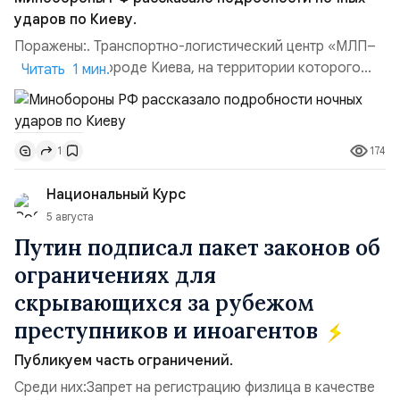
ударов по Киеву.
Поражены:. Транспортно-логистический центр «МЛП–
Чайка» в пригороде Киева, на территории которого
Читать 1 мин.
осуществлялось хранение, сборка а также запуск с
прилегающего полевого аэродром «Чайка»
дальнобойных БПЛА ВСУ; Складские помещения
174
1
«Транс-Логистик» в Оболонском районе г. Киев,
использовавшиеся для хранения военного
Национальный Курс
имущества ВСУ; Сортировочны...
5 августа
Путин подписал пакет законов об
ограничениях для
скрывающихся за рубежом
преступников и иноагентов
Публикуем часть ограничений.
Среди них:Запрет на регистрацию физлица в качестве