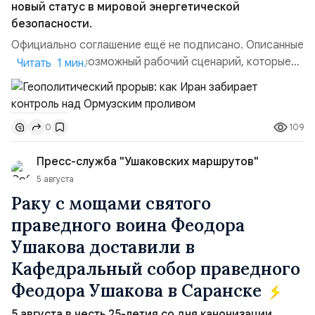
новый статус в мировой энергетической
безопасности.
Официально соглашение ещё не подписано. Описанные
пункты — это возможный рабочий сценарий, которые
Читать 1 мин.
скорее всего будут реализованы.Разбираем ключевые
тезисы и последствия этого соглашения:. 1. Новые
доли контроля (75 на 25). Было: Ранее Иран и Оман
109
0
контролировали пролив на паритетных началах —
50/50. Стало: Новое соглашение закрепляет за
Пресс-служба "Ушаковских маршрутов"
Ираном...
5 августа
Раку с мощами святого
праведного воина Феодора
Ушакова доставили в
Кафедральный собор праведного
Феодора Ушакова в Саранске
5 августа в честь 25-летия со дня канонизации