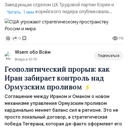
Заведующая отделом ЦК Трудовой партии Кореи и
сестра северокорейского лидера опубликовала
Читать 1 мин.
заявление для прессы в ответ на проведение Токио
совместных с флотом США запусков крылатых ракет
Томагавк.«Япония отбросила обманчивую видимость
116
0
„исключительно оборонительной страны“ и выносит
вопрос о собственном ядерном вооружении на
Wsem обо Всём
всеобщее обозрение, одновреме...
Подписаться
Вчера в 10:19
Геополитический прорыв: как
Иран забирает контроль над
Ормузским проливом
Соглашение между Ираном и Оманом о новом
механизме управления Ормузским проливом
кардинально меняет баланс сил в регионе. Это не
просто локальный договор, а стратегическая
победа Тегерана, которая де-факто оформляет его