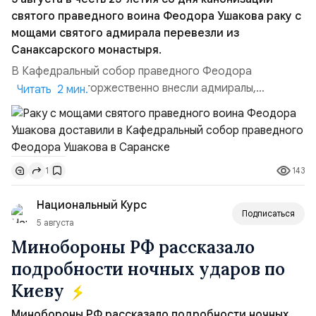
святого праведного воина Феодора Ушакова раку с
мощами святого адмирала перевезли из
Санаксарского монастыря.
В Кафедральный собор праведного Феодора
Ушакова раку торжественно внесли адмиралы,
Читать 2 мин.
участвовавшие в канонизации святого праведного
воина Феодора Ушакова 25 лет назад:Адмирал
Владимир Прокофьевич Валуев, командующий
Балтийским флотом ВМФ России (2001–2006
143
1
гг.);Адмирал Владимир Петрович Комоедов,
командующий Черноморским флотом ВМФ России
Национальный Курс
(1998–2002 г...
Подписаться
5 августа
Минобороны РФ рассказало
подробности ночных ударов по
Киеву
Минобороны РФ рассказало подробности ночных