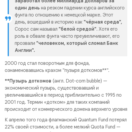
заработал более миллиарда долларов за
один день
на резком падении курса английского
фунта по отношению к немецкой марке. Этот
день, вошедший в историю как
"чёрная среда",
Сорос сам называл
"белой средой"
. Хотя его
роль в обвале фунта часто преувеличивают, его
прозвали
"человеком, который сломал Банк
Англии".
2000 год стал поворотным для фонда,
ознаменовавшись крахом "пузыря доткомов**".
**Пузырь доткомов
(англ. Dot-com bubble) —
экономический пузырь, существовавший и
увеличивавшийся в период приблизительно с 1995 по
2001 год. Термин «дотком» для таких компаний
происходит от коммерческого домена верхнего уровня
К апрелю того года флагманский Quantum Fund потерял
22% своей стоимости, а более мелкий Quota Fund —