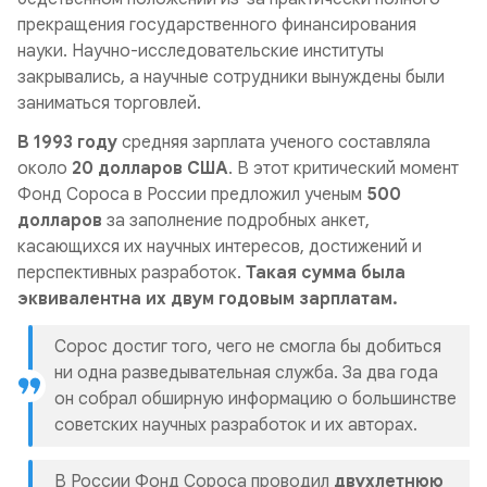
прекращения государственного финансирования
науки.
Научно-исследовательские институты
закрывались, а научные сотрудники вынуждены были
заниматься торговлей.
В 1993 году
средняя зарплата ученого составляла
около
20 долларов США
. В этот критический момент
Фонд Сороса в России предложил ученым
500
долларов
за заполнение подробных анкет,
касающихся их научных интересов, достижений и
перспективных разработок.
Такая сумма была
эквивалентна их двум годовым зарплатам.
Сорос достиг того, чего не смогла бы добиться
ни одна разведывательная служба. За два года
он собрал обширную информацию о большинстве
советских научных разработок и их авторах.
В России Фонд Сороса проводил
двухлетнюю