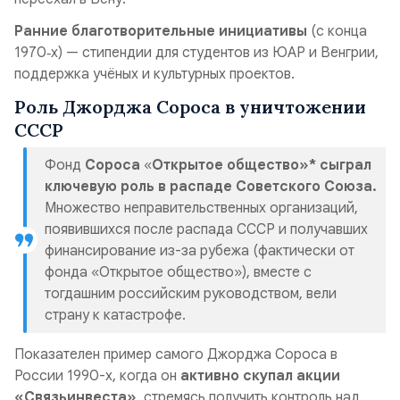
Ранние благотворительные инициативы
(с конца
1970‑х) — стипендии для студентов из ЮАР и Венгрии,
поддержка учёных и культурных проектов.
Роль Джорджа Сороса в уничтожении
СССР
Фонд
Сороса
«
Открытое общество»* сыграл
ключевую роль в распаде Советского Союза.
Множество неправительственных организаций,
появившихся после распада СССР и получавших
финансирование из-за рубежа (фактически от
фонда «Открытое общество»), вместе с
тогдашним российским руководством, вели
страну к катастрофе.
Показателен пример самого
Джорджа Сороса в
России 1990-х, когда он
активно скупал акции
«Связьинвеста»
, стремясь получить контроль над