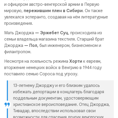
и офицером австро-венгерской армии в Первую
мировую,
пережившим плен в Сибири
. Он также
увлекался эсперанто, создавая на нём литературные
произведения.
Мать
Джорджа
— Эржебет Суц
, происходила из
семьи владельца магазина текстиля. Старший брат
Джорджа
— Пол,
был инженером, бизнесменом и
филантропом.
Несмотря на лояльность режима
Хорти
к евреям,
вторжение немецких войск в Венгрию в 1944 году
поставило семью Сороса под угрозу.
13-летнему
Джорджу и его близким удалось
избежать депортации в концлагерь благодаря
поддельным документам, удостоверяющим
христианское вероисповедание. Отец Джорджа,
Тивадар, впоследствии использовал свои
возможности для спасения других венгерских