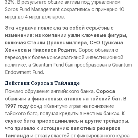
32%. В результате общие активы под управлением
Soros Fund Management сократились с примерно 10
млрд до 4 млрд долларов.
Эта неудача повлекла за собой серьёзные
изменения: из компании ушли ключевые фигуры,
включая Стэнли Дракенмиллера, CEO Дункана
Хеннеса и Николаса Родити.
Сорос объявил о
переходе к более консервативной инвестиционной
политике, а Quantum Fund был преобразован в Quantum
Endowment Fund.
Действия Сороса в Тайланде
Помимо обрушения английского банка,
Сороса
обвиняли
в финансовых атаках на тайский бат. В
1997 году
фонд «Квантум» играл на понижение
тайского бата, получая кредиты в местных банках.
К
скупке бата присоединились и другие трейдеры,
что привело к истощению валютных резервов
Таиланда
и отказу властей от фиксированного курса