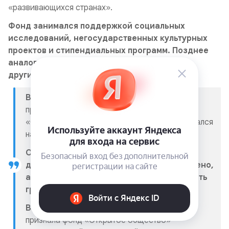
«развивающихся странах».
Фонд занимался поддержкой социальных
исследований, негосударственных культурных
проектов и стипендиальных программ. Позднее
аналогичные отделения фонда открылись в
других странах Восточной Европы.
В 1990-е годы
Сорос начал финансировать
проекты и в России, в том числе через фонд
«Открытое общество»*, который фокусировался
на поддержке научных исследований.
Однако в 2003 году финансирование
деятельности фонда в РФ было прекращено,
а годом позже институт перестал выдавать
гранты российским ученым.
В 2015 году
Генеральная прокуратура РФ
признала фонд «Открытое общество»