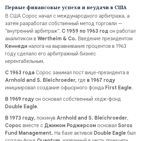
Первые финансовые успехи и неудачи в США
В США Сорос начал с международного арбитража, а
затем разработал собственный метод торговли —
"внутренний арбитраж".
С 1959 по 1963 год
он работал
аналитиком в
Wertheim & Co.
Введение президентом
Кеннеди
налога на выравнивание процентов в 1963
году сделало его арбитражный бизнес
нерентабельным.
С 1963 года
Сорос
занимал пост вице-президента в
Arnhold and S. Bleichroeder,
где
в 1967 году
инициировал создание офшорного фонда
First Eagle
.
В 1969 году
он основал собственный хедж-фонд
Double Eagle
.
В 1973 году,
покинув
Arnhold and S. Bleichroeder
,
Сорос
вместе с
Джимом Роджерсом
основал
Soros
Fund Management.
На базе активов
Double Eagle
был
создан фонд
Quantum
, названный в честь принципа