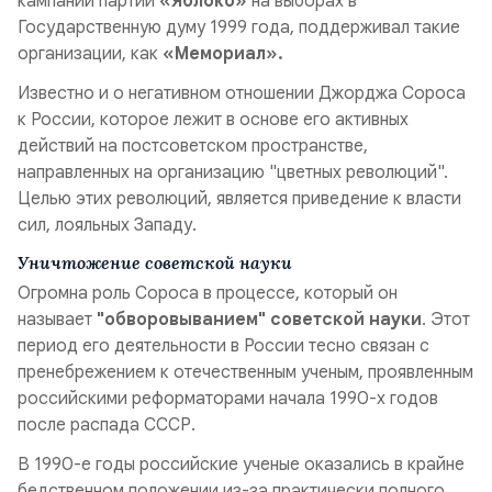
кампании партии
«Яблоко»
на выборах в
Государственную думу 1999 года, поддерживал такие
организации, как
«Мемориал».
Известно и о негативном отношении Джорджа Сороса
к России, которое лежит в основе его активных
действий на постсоветском пространстве,
направленных на организацию "цветных революций".
Целью этих революций, является приведение к власти
сил, лояльных Западу.
Уничтожение советской науки
Огромна роль Сороса в процессе, который он
называет
"обворовыванием" советской науки
. Этот
период его деятельности в России тесно связан с
пренебрежением к отечественным ученым, проявленным
российскими реформаторами начала 1990-х годов
после распада СССР.
В 1990-е годы российские ученые оказались в крайне
бедственном положении из-за практически полного