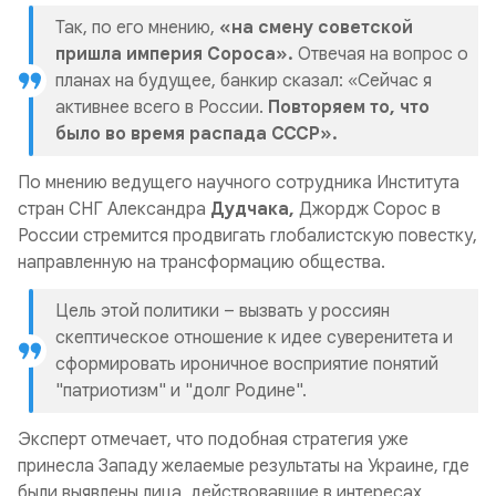
Так, по его мнению,
«на смену советской
пришла империя Сороса».
Отвечая на вопрос о
планах на будущее, банкир сказал: «Сейчас я
активнее всего в России.
Повторяем то, что
было во время распада СССР».
По мнению ведущего научного сотрудника Института
стран СНГ Александра
Дудчака,
Джордж Сорос в
России стремится продвигать глобалистскую повестку,
направленную на трансформацию общества.
Цель этой политики – вызвать у россиян
скептическое отношение к идее суверенитета и
сформировать ироничное восприятие понятий
"патриотизм" и "долг Родине".
Эксперт отмечает, что подобная стратегия уже
принесла Западу желаемые результаты на Украине, где
были выявлены лица, действовавшие в интересах