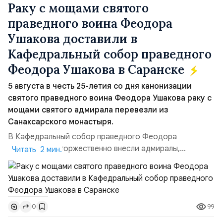
Раку с мощами святого
праведного воина Феодора
Ушакова доставили в
Кафедральный собор праведного
Феодора Ушакова в Саранске
5 августа в честь 25-летия со дня канонизации
святого праведного воина Феодора Ушакова раку с
мощами святого адмирала перевезли из
Санаксарского монастыря.
В Кафедральный собор праведного Феодора
Ушакова раку торжественно внесли адмиралы,
Читать 2 мин.
участвовавшие в канонизации святого праведного
воина Феодора Ушакова 25 лет назад:Адмирал
Владимир Прокофьевич Валуев, командующий
Балтийским флотом ВМФ России (2001–2006
99
0
гг.);Адмирал Владимир Петрович Комоедов,
командующий Черноморским флотом ВМФ России