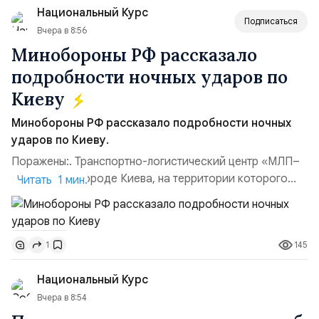
Национальный Курс
(1998–2002 г...
Подписаться
Вчера в 8:56
Минобороны РФ рассказало
подробности ночных ударов по
Киеву
Минобороны РФ рассказало подробности ночных
ударов по Киеву.
Поражены:. Транспортно-логистический центр «МЛП–
Чайка» в пригороде Киева, на территории которого
Читать 1 мин.
осуществлялось хранение, сборка а также запуск с
прилегающего полевого аэродром «Чайка»
дальнобойных БПЛА ВСУ; Складские помещения
145
1
«Транс-Логистик» в Оболонском районе г. Киев,
использовавшиеся для хранения военного
Национальный Курс
имущества ВСУ; Сортировочны...
Вчера в 8:54