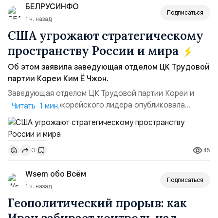
БЕЛРУСИНФО
Подписаться
1 ч. назад
США угрожают стратегическому
пространству России и мира
Об этом заявила заведующая отделом ЦК Трудовой
партии Кореи Ким Ё Чжон.
Заведующая отделом ЦК Трудовой партии Кореи и
сестра северокорейского лидера опубликовала
Читать 1 мин.
заявление для прессы в ответ на проведение Токио
совместных с флотом США запусков крылатых ракет
Томагавк.«Япония отбросила обманчивую видимость
45
0
„исключительно оборонительной страны“ и выносит
вопрос о собственном ядерном вооружении на
Wsem обо Всём
всеобщее обозрение, одновреме...
Подписаться
1 ч. назад
Геополитический прорыв: как