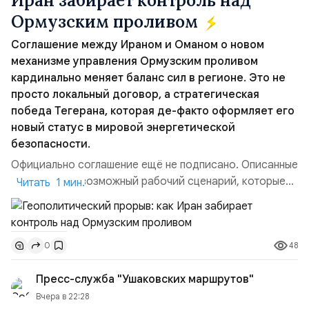
Иран забирает контроль над
Ормузским проливом
Соглашение между Ираном и Оманом о новом
механизме управления Ормузским проливом
кардинально меняет баланс сил в регионе. Это не
просто локальный договор, а стратегическая
победа Тегерана, которая де-факто оформляет его
новый статус в мировой энергетической
безопасности.
Официально соглашение ещё не подписано. Описанные
пункты — это возможный рабочий сценарий, которые
Читать 1 мин.
скорее всего будут реализованы.Разбираем ключевые
тезисы и последствия этого соглашения:. 1. Новые
доли контроля (75 на 25). Было: Ранее Иран и Оман
48
0
контролировали пролив на паритетных началах —
50/50. Стало: Новое соглашение закрепляет за
Пресс-служба "Ушаковских маршрутов"
Ираном...
Вчера в 22:28