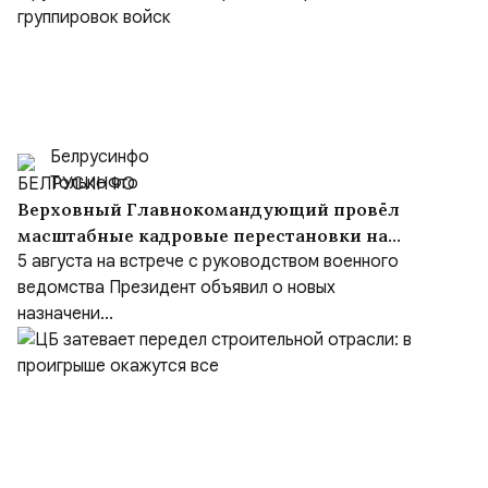
Белрусинфо
Только что
Верховный Главнокомандующий провёл
масштабные кадровые перестановки на
встрече с руководством Министерства
5 августа на встрече с руководством военного
обороны и группировок войск
ведомства Президент объявил о новых
назначени...