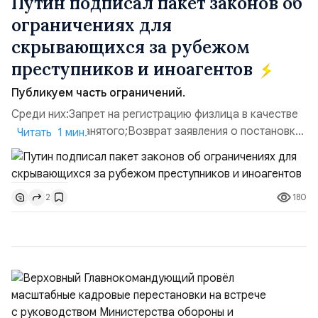
Путин подписал пакет законов об
ограничениях для
скрывающихся за рубежом
преступников и иноагентов
Публикуем часть ограничений.
Среди них:Запрет на регистрацию физлица в качестве
ИП или самозанятого;Возврат заявления о постановке
Читать 1 мин.
недвижимости на кадастровый учет;Ограничение
водительских прав;Запрет регистрации транспортных
средств и на заключение сделок по
180
2
доверенности;Отказ в заключении кредитного
договора, предоставлении государственных и
муниципальных услуг онл...