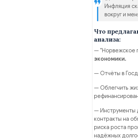
Инфляция ска
вокруг и мен
Что предлага
анализа:
— "Норвежское 
экономики.
— Отчёты в Госд
— Облегчить жиз
рефинансирован
— Инструменты 
контракты на об
риска роста про
надёжных долго