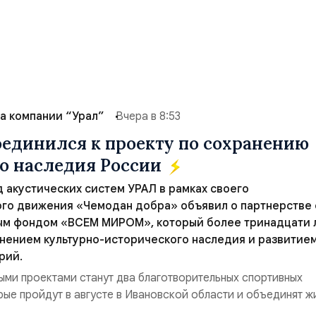
а компании “Урал”
Вчера в 8:53
единился к проекту по сохранению
о наследия России
 акустических систем УРАЛ в рамках своего
го движения «Чемодан добра» объявил о партнерстве 
ым фондом «ВСЕМ МИРОМ», который более тринадцати 
нением культурно-исторического наследия и развитие
рий.
ми проектами станут два благотворительных спортивных
рые пройдут в августе в Ивановской области и объединят ж
ов и участников со всей страны. Для УРАЛ это продолжение