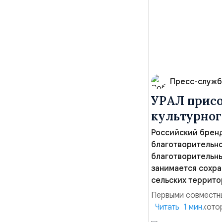
Пресс-служб
УРАЛ присо
культурног
Российский бренд
благотворительно
благотворительн
занимается сохра
сельских террито
Первыми совместны
мероприятия, кото
Читать 1 мин.
региона, волонтер