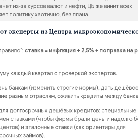
чет из‑за курсов валют и нефти, ЦБ же винит всех
яет политику хаотично, без плана.
ют эксперты из Центра макроэкономическ
правило":
ставка = инфляция + 2,5% + поправка на 
уму каждый квартал с проверкой экспертов.
нь банкам (изменить строгие нормы), дать дешёво
ие разным отраслям, оживить кредиты между банка
для долгосрочных дешёвых кредитов: специальные
мен ставками (чтобы фирмы брали деньги надолго б
центов) и эталонные ставки (как ориентиры для
срочных займов).