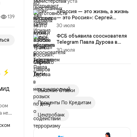
3 августа
«Россия — это жизнь, а жизнь
139
— это Россия»: Сергей
Лавров
30 июля
ФСБ объявила сооснователя
ться
Telegram Павла Дурова в
международный розыск по
30 июля
де...
а
Теги
 МИД
Высокие Ставки
Проценты По Кредитам
тром
а не
Центробанк
маил
от