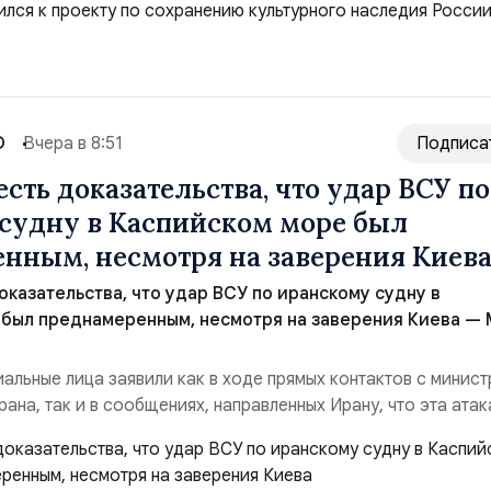
 основанной на развитии российского производства и
го звука. Компания убеждена, что уважение к с...
О
Вчера в 8:51
Подписа
есть доказательства, что удар ВСУ по
судну в Каспийском море был
нным, несмотря на заверения Киев
оказательства, что удар ВСУ по иранскому судну в
 был преднамеренным, несмотря на заверения Киева —
альные лица заявили как в ходе прямых контактов с минис
ана, так и в сообщениях, направленных Ирану, что эта атак
ной», — заявил официальный представитель МИД Ирана Эс
нференции в Тегеране 3 августа.Иранская сторона ожидает 
их шагов, которые подтвер...