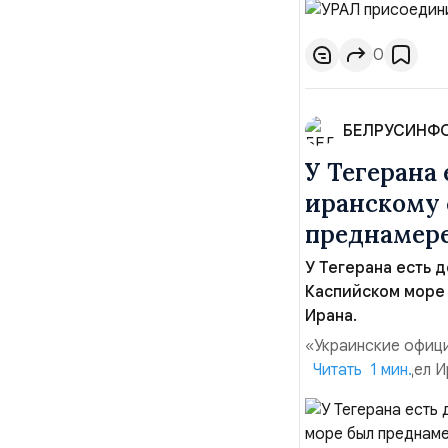
философии бренда,
продвижении русско
0
БЕЛРУСИНФ
У Тегерана 
иранскому 
преднамере
У Тегерана есть д
Каспийском море
Ирана.
«Украинские офици
иностранных дел Ир
Читать 1 мин.
была преднамерен
Багаи на пресс-ко
Украины практическ