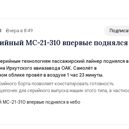
О
Вчера в 8:49
Подписа
ийный МС-21-310 впервые поднялся
серийным технологиям пассажирский лайнер поднялся в
ма Иркутского авиазавода ОАК. Самолёт в
м облике провёл в воздухе 1 час 23 минуты.
рийного борта позволяет констатировать готовность
цепочек для серийного выпуска машин этого типа, в частно
18 самолётов. Также завод уже может приступить к выполне
верждённых Правительством России. Параллельно идет про
ушного судна. На данный момент МС-2...