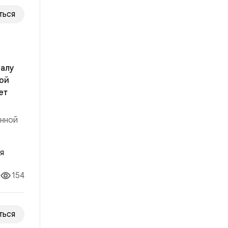
ться
налу
ной
ет
анной
154
ться