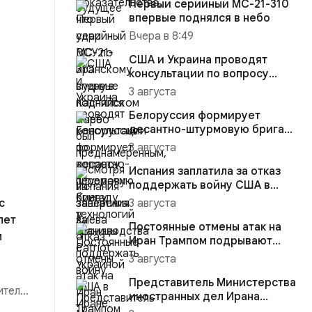
Первый серийный МС-21-310
впервые поднялся в небо
Вчера в 8:49
США и Украина проводят
консультации по вопросу
передачи Киеву технологий
3 августа
про...
Белоруссия формирует
десантно-штурмовую бригаду
у границы с Украиной
3 августа
Испания заплатила за отказ
поддержать войну США в
Иране: 60 тысяч мигрантов ...
с
3 августа
лет
Постоянные отмены атак на
м
Иран Трампом подрывают
боеготовность Израиля
3 августа
Представитель Министерства
ителей
иностранных дел Ирана
Исмаил Багаи выступил с зая...