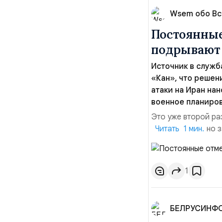
Wsem обо В
Постоянные
подрывают 
Источник в служб
«Кан», что реше
атаки на Иран на
военное планиро
Это уже второй ра
атаке на Иран, но 
Читать 1 мин.
объяснений.По да
неделями готовили
Ираном. Напомним:
1
БЕЛРУСИНФ