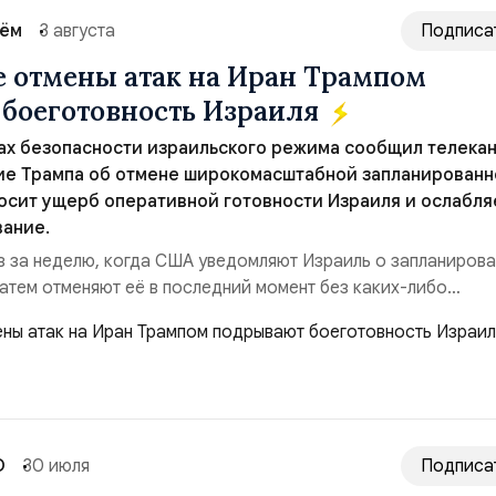
сём
3 августа
Подписа
 отмены атак на Иран Трампом
боеготовность Израиля
ах безопасности израильского режима сообщил телека
ние Трампа об отмене широкомасштабной запланирован
носит ущерб оперативной готовности Израиля и ослабля
вание.
з за неделю, когда США уведомляют Израиль о запланиров
затем отменяют её в последний момент без каких-либо
нным этого СМИ, тысячи военнослужащих армии Израиля
сь к возможной эскалации региональной напряжённости с
Реакция официального представителя МИД Ира...
О
30 июля
Подписа