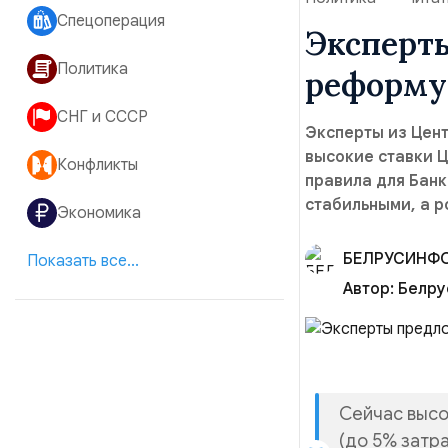
Спецоперация
Эксперт
Политика
реформу
СНГ и СССР
Эксперты из Цен
высокие ставки Ц
Конфликты
правила для Банк
стабильными, а р
Экономика
БЕЛРУСИНФ
Показать все...
Автор:
Белру
Сейчас высо
(до 5% затра