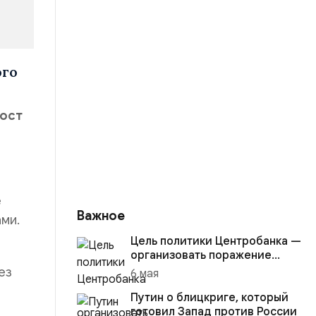
ого
рост
е
Важное
ми.
Цель политики Центробанка —
организовать поражение
России в вооружённом
ез
6 мая
конфликте с США
Путин о блицкриге, который
готовил Запад против России