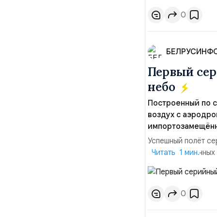
0
БЕЛРУСИНФ
Первый сер
небо
Построенный по 
воздух с аэродро
импортозамещённо
Успешный полёт се
производственных 
Читать 1 мин.
первой партии из 
новых заказов, ут
сертификации возд
0