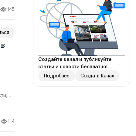
145
ться
 в
Создайте канал и публикуйте
статьи и новости бесплатно!
Подробнее
Создать Канал
сти,
нию
цесс
114