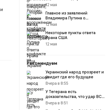
12 мая
 и
Главное из заявлений
Владимира Путина о
конфликте на Украине
12 мая
Некоторые пункты ответа
Ирана США
12 мая
Рекомендуем
Украинский народ прозреет и
увидит где его будущее
Вчера в 8:55
У Тегерана есть
доказательства, что удар ВСУ
по иранскому судну в
Вчера в 8:51
Каспийском...