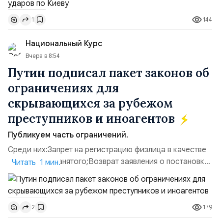
дальнобойных БПЛА ВСУ; Складские помещения
144
1
«Транс-Логистик» в Оболонском районе г. Киев,
использовавшиеся для хранения военного
Национальный Курс
имущества ВСУ; Сортировочны...
Вчера в 8:54
Путин подписал пакет законов об
ограничениях для
скрывающихся за рубежом
преступников и иноагентов
Публикуем часть ограничений.
Среди них:Запрет на регистрацию физлица в качестве
ИП или самозанятого;Возврат заявления о постановке
Читать 1 мин.
недвижимости на кадастровый учет;Ограничение
водительских прав;Запрет регистрации транспортных
средств и на заключение сделок по
179
2
доверенности;Отказ в заключении кредитного