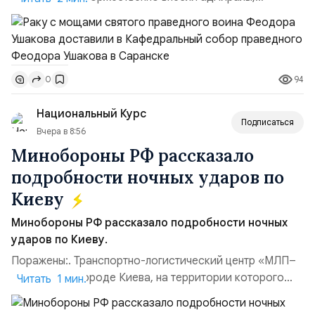
участвовавшие в канонизации святого праведного
воина Феодора Ушакова 25 лет назад:Адмирал
Владимир Прокофьевич Валуев, командующий
Балтийским флотом ВМФ России (2001–2006
94
0
гг.);Адмирал Владимир Петрович Комоедов,
командующий Черноморским флотом ВМФ России
Национальный Курс
(1998–2002 г...
Подписаться
Вчера в 8:56
Минобороны РФ рассказало
подробности ночных ударов по
Киеву
Минобороны РФ рассказало подробности ночных
ударов по Киеву.
Поражены:. Транспортно-логистический центр «МЛП–
Чайка» в пригороде Киева, на территории которого
Читать 1 мин.
осуществлялось хранение, сборка а также запуск с
прилегающего полевого аэродром «Чайка»