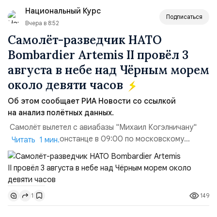
договора, предоставлении государственных и
Национальный Курс
муниципальных услуг онл...
Подписаться
Вчера в 8:52
Самолёт-разведчик НАТО
Bombardier Artemis II провёл 3
августа в небе над Чёрным морем
около девяти часов
Об этом сообщает РИА Новости со ссылкой
на анализ полётных данных.
Самолёт вылетел с авиабазы "Михаил Когэлничану"
в румынской Констанце в 09:00 по московскому
Читать 1 мин.
времени и направился по прямой к турецко-грузинской
границе. На базу самолёт вернулся после 18 часов,
совершив три облёта примерно по одной
траектории.Не исключено, что Artemis II участвовал в
149
1
наведени...