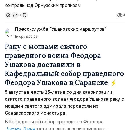
тезисы и последствия этого соглашения: 1. Новые доли
контроля (75 на 25) Было: Ранее Иран и Оман
4
0
контролировали пролив на паритетных началах —
50/50. Стало: Новое соглашение закрепляет за Ираном
Пресс-служба "Ушаковских маршрутов"
...
Вчера в 22:28
Раку с мощами святого
праведного воина Феодора
Ушакова доставили в
Кафедральный собор праведного
Феодора Ушакова в Саранске
5 августа в честь 25-летия со дня канонизации
святого праведного воина Феодора Ушакова раку с
мощами святого адмирала перевезли из
Санаксарского монастыря.
В Кафедральный собор праведного Феодора
Ушакова раку торжественно внесли адмиралы,
Читать 2 мин.