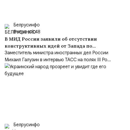
Белрусинфо
Вчера в 8:48
В МИД России заявили об отсутствии
конструктивных идей от Запада по
Украине и переходе на язык ультиматумов
Заместитель министра иностранных дел России
Михаил Галузин в интервью ТАСС на полях III Ро...
Белрусинфо