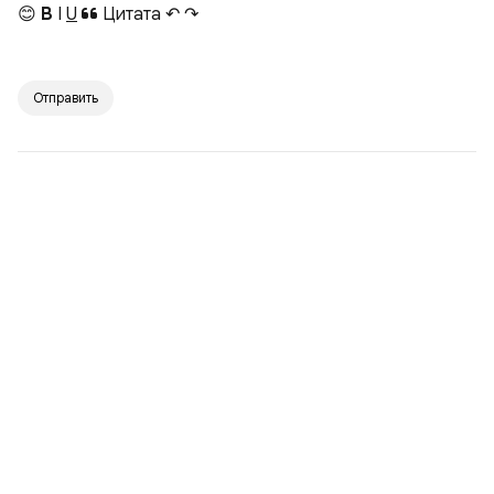
😊
B
I
U
Цитата
↶
↷
Отправить