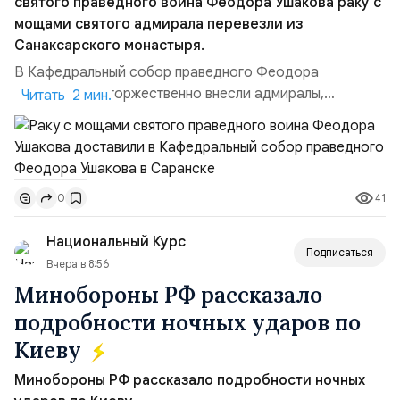
святого праведного воина Феодора Ушакова раку с
мощами святого адмирала перевезли из
Санаксарского монастыря.
В Кафедральный собор праведного Феодора
Ушакова раку торжественно внесли адмиралы,
Читать 2 мин.
участвовавшие в канонизации святого праведного
воина Феодора Ушакова 25 лет назад:Адмирал
Владимир Прокофьевич Валуев, командующий
Балтийским флотом ВМФ России (2001–2006
41
0
гг.);Адмирал Владимир Петрович Комоедов,
командующий Черноморским флотом ВМФ России
Национальный Курс
(1998–2002 г...
Подписаться
Вчера в 8:56
Минобороны РФ рассказало
подробности ночных ударов по
Киеву
Минобороны РФ рассказало подробности ночных