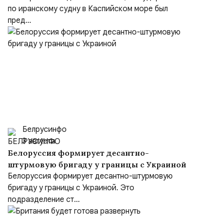
заверения Киева
по иранскому судну в Каспийском море был
пред...
Белрусинфо
3 августа
Белоруссия формирует десантно-
штурмовую бригаду у границы с Украиной
Белоруссия формирует десантно-штурмовую
бригаду у границы с Украиной. Это
подразделение ст...