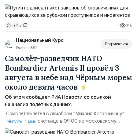
недвижимости на кадастровый учет;Ограничение
водительских прав;Запрет регистрации транспортных
средств и на заключение сделок по
146
2
доверенности;Отказ в заключении кредитного
договора, предоставлении государственных и
Национальный Курс
муниципальных услуг онл...
Подписаться
Вчера в 8:52
Самолёт-разведчик НАТО
Bombardier Artemis II провёл 3
августа в небе над Чёрным морем
около девяти часов
Об этом сообщает РИА Новости со ссылкой
на анализ полётных данных.
Самолёт вылетел с авиабазы "Михаил Когэлничану"
в румынской Констанце в 09:00 по московскому
Читать 1 мин.
времени и направился по прямой к турецко-грузинской
границе. На базу самолёт вернулся после 18 часов,