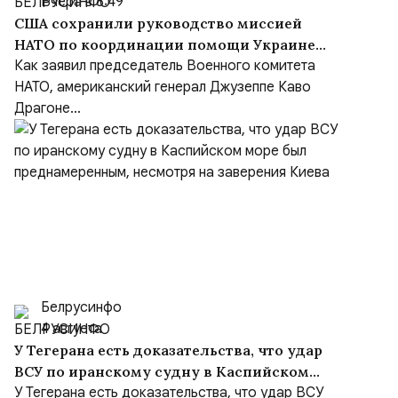
Вчера в 8:49
США сохранили руководство миссией
НАТО по координации помощи Украине
(NSATU), несмотря на обещания передать
Как заявил председатель Военного комитета
функции Европе
НАТО, американский генерал Джузеппе Каво
Драгоне...
Белрусинфо
4 августа
У Тегерана есть доказательства, что удар
ВСУ по иранскому судну в Каспийском
море был преднамеренным, несмотря на
У Тегерана есть доказательства, что удар ВСУ