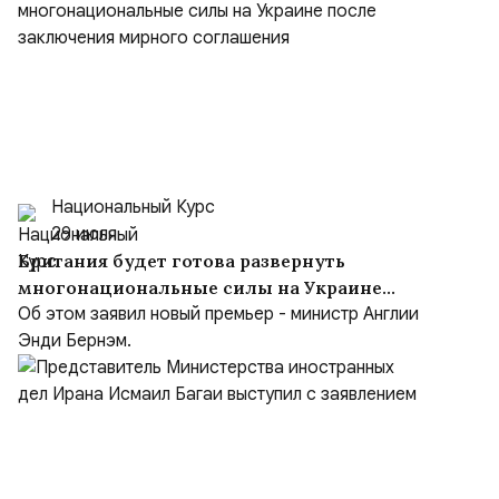
Национальный Курс
29 июля
Британия будет готова развернуть
многонациональные силы на Украине
после заключения мирного соглашения
Об этом заявил новый премьер - министр Англии
Энди Бернэм.