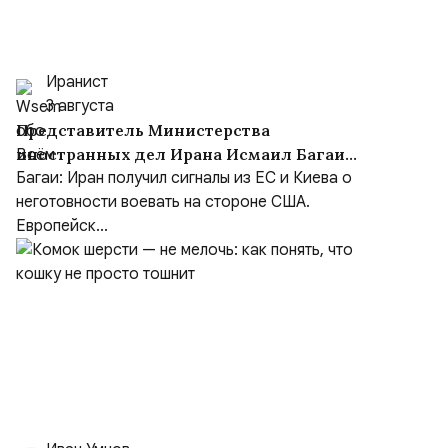
Иранист
3 августа
Представитель Министерства
иностранных дел Ирана Исмаил Багаи
выступил с заявлением
Багаи: Иран получил сигналы из ЕС и Киева о
неготовности воевать на стороне США.
Европейск...