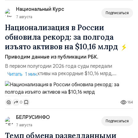
блокировки сайтов, необходимость осваивать VPN и
Национальный Курс
российские платформы.Что из этого бье...
Подписаться
7 августа
Национализация в России
обновила рекорд: за полгода
изъято активов на $10,16 млрд
Приводим данные из публикации РБК.
В первом полугодии 2026 года суды передали
государству активы на рекордные $10,16 млрд,
Читать 1 мин.
подсчитали аналитики AK&M. Это в 2,5 раза больше,
чем за аналогичный период 2025 года ($3,95 млрд).
Всего зафиксировано 15 национализационных
164
0
транзакций, которые обеспечили 42,2% денежного
объёма всего российского рынка слияний и
БЕЛРУСИНФО
поглощений. Крупнейшей ...
Подписаться
7 августа
Темп обмена разведданными