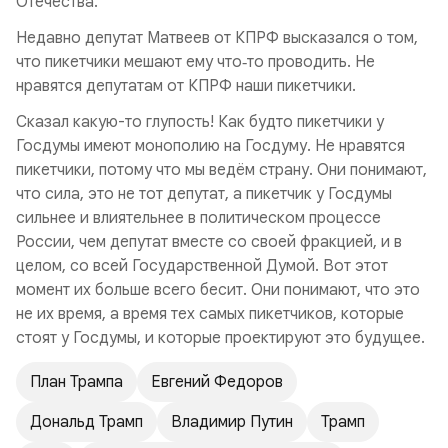
Отечества.
«Национальный Курс», некоммерческий
информационно-аналитический портал, созданный
Недавно депутат Матвеев от КПРФ высказался о том,
на народные средства. Любая Ваша помощь
что пикетчики мешают ему что‑то проводить. Не
пойдет на развитие данного портала и увеличение
нравятся депутатам от КПРФ наши пикетчики.
тиража газеты «Национальный Курс». Вы можете
Сказал какую-то глупость! Как будто пикетчики у
перечислить любую посильную для Вас сумму на
Госдумы имеют монополию на Госдуму. Не нравятся
карту СБЕР:
пикетчики, потому что мы ведём страну. Они понимают,
Карта СБЕР: 5228 6005 5197 1767
что сила, это не тот депутат, а пикетчик у Госдумы
Ваша поддержка важна для нас.
сильнее и влиятельнее в политическом процессе
России, чем депутат вместе со своей фракцией, и в
целом, со всей Государственной Думой. Вот этот
момент их больше всего бесит. Они понимают, что это
не их время, а время тех самых пикетчиков, которые
стоят у Госдумы, и которые проектируют это будущее.
План Трампа
Евгений Федоров
Дональд Трамп
Владимир Путин
Трамп