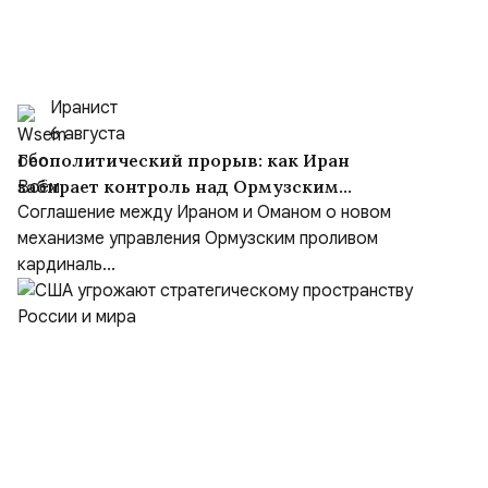
Иранист
6 августа
Геополитический прорыв: как Иран
забирает контроль над Ормузским
проливом
Соглашение между Ираном и Оманом о новом
механизме управления Ормузским проливом
кардиналь...