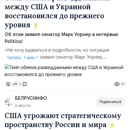
между США и Украиной
восстановился до прежнего
уровня
Об этом заявил сенатор Марк Уорнер в интервью
Politico/
«Не хочу вдаваться в подробности, но ситуация
улучшилась», — заявил сенатор Марк Уорнер,
Читать 1 мин.
высокопоставленный член комитета по разведке,
добавив, что использование Украиной беспилотников и
ракет большой дальности позволило ей наносить
151
0
удары вглубь российской территории и укрепило её
позиции.Сотрудничество со стороны США стало
БЕЛРУСИНФО
ключом к позитивному пов...
Подписаться
6 августа
США угрожают стратегическому
пространству России и мира