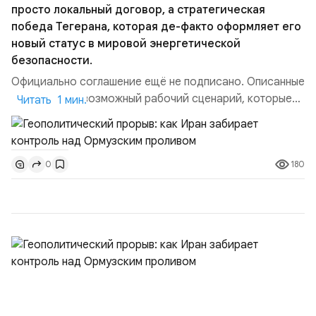
просто локальный договор, а стратегическая
победа Тегерана, которая де-факто оформляет его
новый статус в мировой энергетической
безопасности.
Официально соглашение ещё не подписано. Описанные
пункты — это возможный рабочий сценарий, которые
Читать 1 мин.
скорее всего будут реализованы.Разбираем ключевые
тезисы и последствия этого соглашения:. 1. Новые
доли контроля (75 на 25). Было: Ранее Иран и Оман
180
0
контролировали пролив на паритетных началах —
50/50. Стало: Новое соглашение закрепляет за
Ираном...