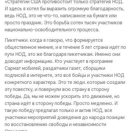
«Стратегии США противостоит только стратегия НОД.
И здесь я хотел бы выразить огромную благодарность,
ведь НОД, это не что-то, написанное на бумаге или
просто праздник. Это борьба сотен тысяч участников
национально-освободительного процесса.
Пикетчики. когда я говорю, что формируется
общественное мнение, и в течение 5 лет страна идёт по
пути НОД, это же благодаря пикетчикам. Именно они
доводят информацию. Кто участвует в программе
Сармат мобилей, раздатчики газет, сборщики
подписей в интернете, это всё бойцы и участники НОД
конкретного характера. Это те люди. которые создали
эту повестку, и повернули всю страну в сторону
победы. Да, мы не можем ускорить это движение, но
страна идёт в сторону победы. Просто медленно. И
такую победу предлагал только и актив НОД, все
Уважаемые друзья, появилась возможность
участники мероприятий доведения до народа позиции
оформить ежемесячную подписку
на нашу газету
по восстановлению свободы и независимости
на почте России! Подписной индекс ПП711.