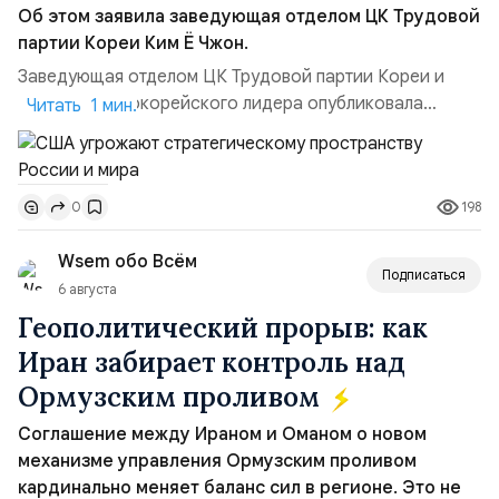
Об этом заявила заведующая отделом ЦК Трудовой
партии Кореи Ким Ё Чжон.
Заведующая отделом ЦК Трудовой партии Кореи и
сестра северокорейского лидера опубликовала
Читать 1 мин.
заявление для прессы в ответ на проведение Токио
совместных с флотом США запусков крылатых ракет
Томагавк.«Япония отбросила обманчивую видимость
198
0
„исключительно оборонительной страны“ и выносит
вопрос о собственном ядерном вооружении на
Wsem обо Всём
всеобщее обозрение, одновреме...
Подписаться
6 августа
Геополитический прорыв: как
Иран забирает контроль над
Ормузским проливом
Соглашение между Ираном и Оманом о новом
механизме управления Ормузским проливом
кардинально меняет баланс сил в регионе. Это не