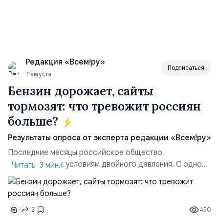
Редакция «Всем!ру»
Подписаться
7 августа
Бензин дорожает, сайты
тормозят: что тревожит россиян
больше?
Результаты опроса от эксперта редакции «Всем!ру»
Последние месяцы российское общество
адаптируется к условиям двойного давления. С одной
Читать 3 мин.
стороны, происходит рост цен на товары первой
необходимости, инфляция и локальные сбои в
поставках бензина. А с другой – технологическая
450
2
турбулентность: перебои в работе интернета,