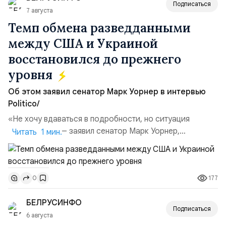
Подписаться
7 августа
Темп обмена разведданными
между США и Украиной
восстановился до прежнего
уровня
Об этом заявил сенатор Марк Уорнер в интервью
Politico/
«Не хочу вдаваться в подробности, но ситуация
улучшилась», — заявил сенатор Марк Уорнер,
Читать 1 мин.
высокопоставленный член комитета по разведке,
добавив, что использование Украиной беспилотников и
ракет большой дальности позволило ей наносить
177
0
удары вглубь российской территории и укрепило её
позиции.Сотрудничество со стороны США стало
БЕЛРУСИНФО
ключом к позитивному пов...
Подписаться
6 августа