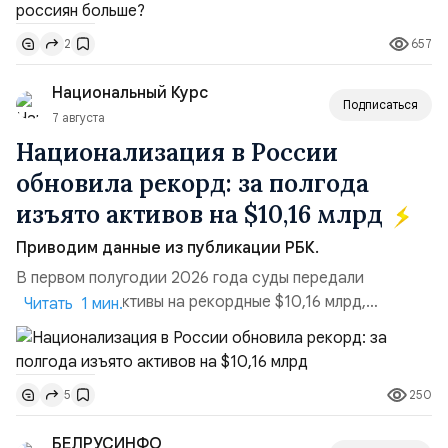
поставках бензина. А с другой – технологическая
657
2
турбулентность: перебои в работе интернета,
блокировки сайтов, необходимость осваивать VPN и
Национальный Курс
российские платформы.Что из этого бье...
Подписаться
7 августа
Национализация в России
обновила рекорд: за полгода
изъято активов на $10,16 млрд
Приводим данные из публикации РБК.
В первом полугодии 2026 года суды передали
государству активы на рекордные $10,16 млрд,
Читать 1 мин.
подсчитали аналитики AK&M. Это в 2,5 раза больше,
чем за аналогичный период 2025 года ($3,95 млрд).
Всего зафиксировано 15 национализационных
250
5
транзакций, которые обеспечили 42,2% денежного
объёма всего российского рынка слияний и
БЕЛРУСИНФО
поглощений. Крупнейшей ...