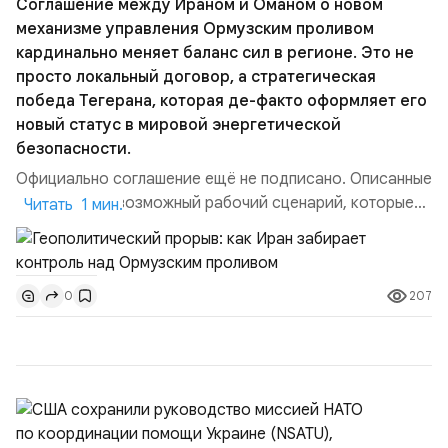
Соглашение между Ираном и Оманом о новом
механизме управления Ормузским проливом
кардинально меняет баланс сил в регионе. Это не
просто локальный договор, а стратегическая
победа Тегерана, которая де-факто оформляет его
новый статус в мировой энергетической
безопасности.
Официально соглашение ещё не подписано. Описанные
пункты — это возможный рабочий сценарий, которые
Читать 1 мин.
скорее всего будут реализованы.Разбираем ключевые
тезисы и последствия этого соглашения:. 1. Новые
доли контроля (75 на 25). Было: Ранее Иран и Оман
207
0
контролировали пролив на паритетных началах —
50/50. Стало: Новое соглашение закрепляет за
Ираном...