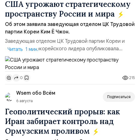
США угрожают стратегическому
пространству России и мира
Об этом заявила заведующая отделом ЦК Трудовой
партии Кореи Ким Ё Чжон.
Заведующая отделом ЦК Трудовой партии Кореи и
сестра северокорейского лидера опубликовала
Читать 1 мин.
заявление для прессы в ответ на проведение Токио
совместных с флотом США запусков крылатых ракет
Томагавк.«Япония отбросила обманчивую видимость
215
0
„исключительно оборонительной страны“ и выносит
вопрос о собственном ядерном вооружении на
Wsem обо Всём
всеобщее обозрение, одновреме...
Подписаться
6 августа
Геополитический прорыв: как
Иран забирает контроль над
Ормузским проливом