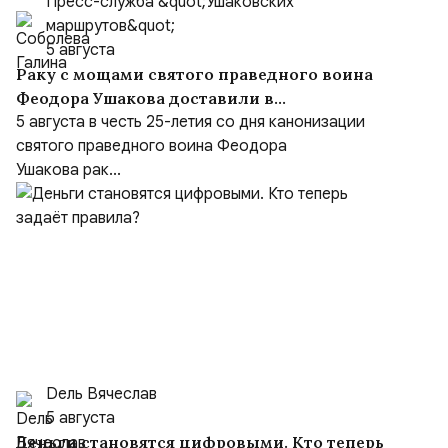
Пресс-служба &quot;Ушаковских
маршрутов&quot;
5 августа
Раку с мощами святого праведного воина
Феодора Ушакова доставили в
Кафедральный собор праведного Феодора
5 августа в честь 25-летия со дня канонизации
Ушакова в Саранске
святого праведного воина Феодора
Ушакова рак...
Dель Вячеслав
5 августа
Деньги становятся цифровыми. Кто теперь